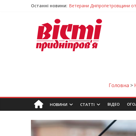
Останні новини:
Андрій Горинін: “Нехай доля бере
Жінки, які повертають життя: у 
Педагогиню з Дніпра відзначили
Дніпро стане головним центром 
Ветерани Дніпропетровщини от
Головна
>
ВIДЕО
ОГО
НОВИНИ
СТАТТІ