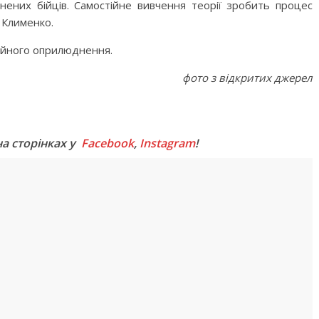
анених бійців. Самостійне вивчення теорії зробить процес
р Клименко.
ційного оприлюднення.
фото з відкритих джерел
M
на сторінках у
Facebook
,
Instagram
!