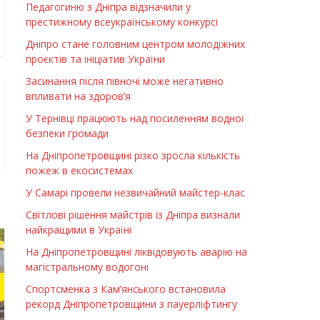
Педагогиню з Дніпра відзначили у
престижному всеукраїнському конкурсі
Дніпро стане головним центром молодіжних
проєктів та ініціатив України
Засинання після півночі може негативно
впливати на здоров’я
У Тернівці працюють над посиленням водної
безпеки громади
На Дніпропетровщині різко зросла кількість
пожеж в екосистемах
У Самарі провели незвичайний майстер-клас
Світлові рішення майстрів із Дніпра визнали
найкращими в Україні
На Дніпропетровщині ліквідовують аварію на
магістральному водогоні
Спортсменка з Кам’янського встановила
рекорд Дніпропетровщини з пауерліфтингу