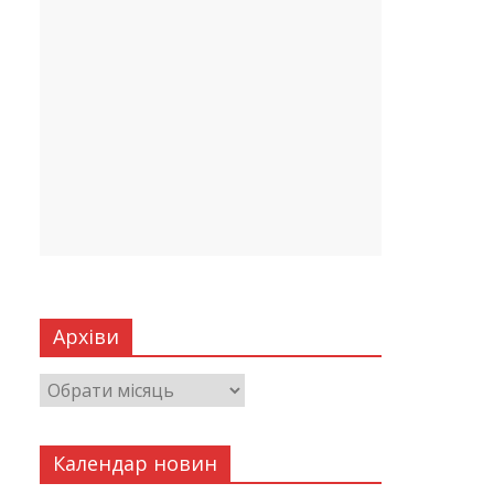
Архіви
Календар новин