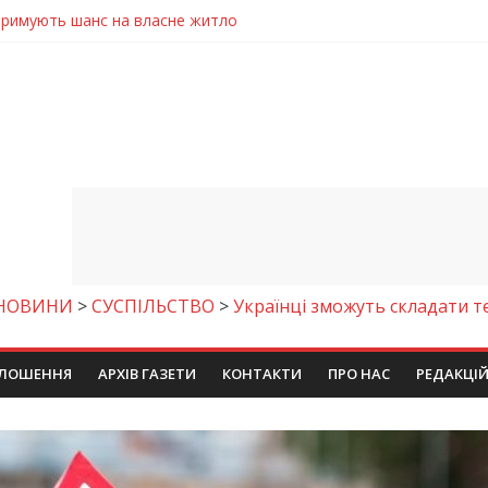
же тих, хто служить, і всіх українців!”
Дніпрі відкрили унікальну фотовиставку
 у престижному всеукраїнському конкурсі
молодіжних проєктів та ініціатив України
римують шанс на власне житло
НОВИНИ
>
СУСПІЛЬСТВО
>
Українці зможуть складати т
ЛОШЕННЯ
АРХІВ ГАЗЕТИ
КОНТАКТИ
ПРО НАС
РЕДАКЦІ