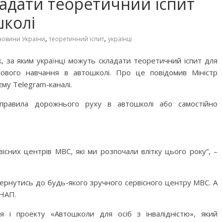
ладати теоретичний іспит
школі
,
,
новини України
теоретичний іспит
українці
к, за яким українці можуть складати теоретичний іспит для
кового навчання в автошколі. Про це повідомив Міністр
єму Telegram-каналі.
 правила дорожнього руху в автошколі або самостійно
вісних центрів МВС, які ми розпочали влітку цього року”, –
вернутись до будь-якого зручного сервісного центру МВС. А
ЦНАП.
 і проекту «Автошколи для осіб з інвалідністю», який