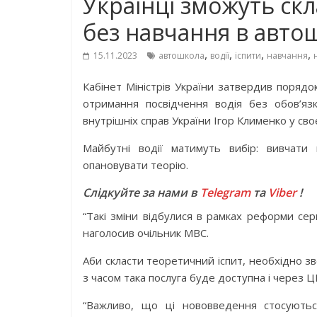
Українці зможуть ск
без навчання в авто
,
,
,
,
15.11.2023
автошкола
водії
іспити
навчання
Кабінет Міністрів України затвердив порядо
отримання посвідчення водія без обов’яз
внутрішніх справ України Ігор Клименко у сво
Майбутні водії матимуть вибір: вивчати
опановувати теорію.
Слідкуйте за нами в
Telegram
та
Viber
!
“Такі зміни відбулися в рамках реформи сер
наголосив очільник МВС.
Аби скласти теоретичний іспит, необхідно з
з часом така послуга буде доступна і через 
“Важливо, що ці нововведення стосуються