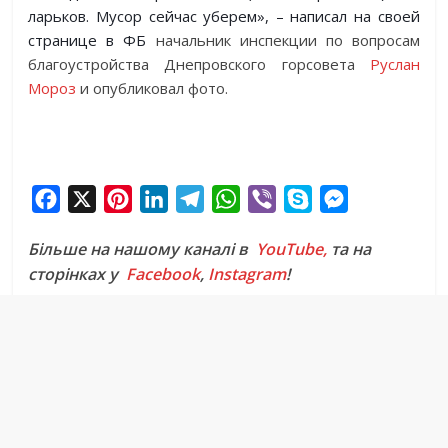
ларьков. Мусор сейчас уберем», – написал на своей
странице в ФБ
начальник инспекции по вопросам
благоустройства Днепровского горсовета
Руслан
Мороз
и опубликовал фото.
F
X
P
L
T
W
V
S
M
a
i
i
e
h
i
k
e
Більше на нашому каналі в
YouTube,
та на
c
n
n
l
a
b
y
s
сторінках у
Facebook
,
Instagram
!
e
t
k
e
t
e
p
s
b
e
e
g
s
r
e
e
o
r
d
r
A
n
o
e
I
a
p
g
k
s
n
m
p
e
t
r