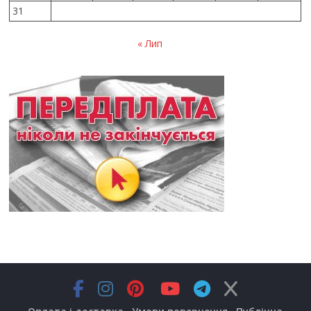
31
« Лип