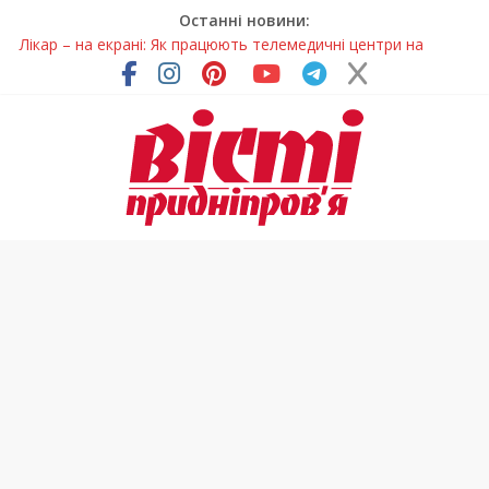
Останні новини:
Лікар – на екрані: Як працюють телемедичні центри на
Дніпропетровщині
У Дніпрі триває масштабна підготовка до опалювального
сезону
Пошуки тривають: на Дніпропетровщині досліджують місце
розташування легендарного монастиря (Фото)
Ветерани Дніпропетровщини отримують шанс на власне
житло
Говорити про воду без паніки: чому важлива правильна
комунікація