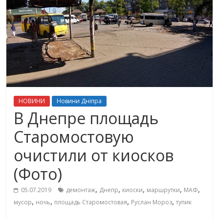
НОВИНИ
Новини Дніпра
В Днепре площадь
Старомостовую
очистили от киосков
(Фото)
,
,
,
,
,
05.07.2019
демонтаж
Днепр
киоски
маршрутки
МАФ
,
,
,
,
мусор
ночь
площадь Старомостовая
Руслан Мороз
тупик