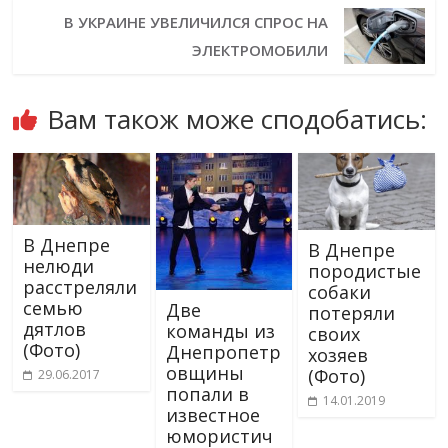
В УКРАИНЕ УВЕЛИЧИЛСЯ СПРОС НА
ЭЛЕКТРОМОБИЛИ
Вам також може сподобатись:
В Днепре
В Днепре
нелюди
породистые
расстреляли
собаки
семью
Две
потеряли
дятлов
команды из
своих
(Фото)
Днепропетр
хозяев
овщины
(Фото)
29.06.2017
попали в
14.01.2019
известное
юмористич