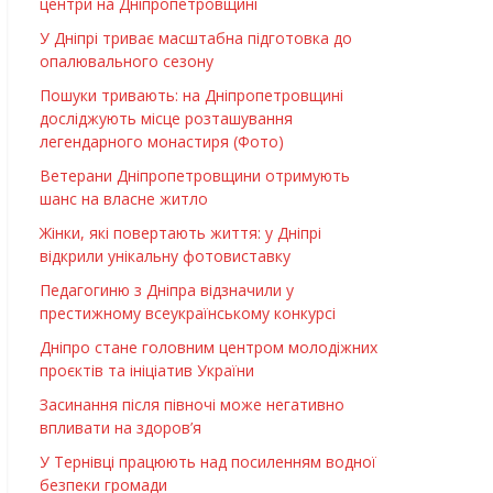
центри на Дніпропетровщині
У Дніпрі триває масштабна підготовка до
опалювального сезону
Пошуки тривають: на Дніпропетровщині
досліджують місце розташування
легендарного монастиря (Фото)
Ветерани Дніпропетровщини отримують
шанс на власне житло
Жінки, які повертають життя: у Дніпрі
відкрили унікальну фотовиставку
Педагогиню з Дніпра відзначили у
престижному всеукраїнському конкурсі
Дніпро стане головним центром молодіжних
проєктів та ініціатив України
Засинання після півночі може негативно
впливати на здоров’я
У Тернівці працюють над посиленням водної
безпеки громади