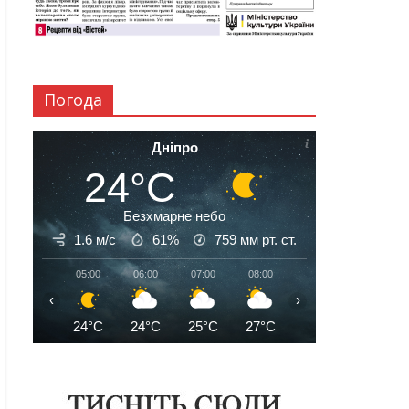
Погода
Дніпро
24°C
Безхмарне небо
1.6 м/с
61%
759
мм рт. ст.
05:00
06:00
07:00
08:00
09:00
10:00
‹
›
24°C
24°C
25°C
27°C
29°C
31°C