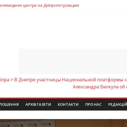
 телемедичні центри на Дніпропетровщині
готовка до опалювального сезону
ровщині досліджують місце розташування легендарного монасти
римують шанс на власне житло
чому важлива правильна комунікація
іпра
>
В Днепре участницы Национальной платформы 
Александра Вилкула об
ЛОШЕННЯ
АРХІВ ГАЗЕТИ
КОНТАКТИ
ПРО НАС
РЕДАКЦІ