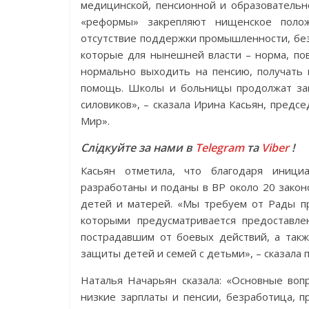
медицинской, пенсионной и образовательн
«реформы» закрепляют нищенское полож
отсутствие поддержки промышленности, без
которые для нынешней власти – норма, пов
нормально выходить на пенсию, получать
помощь. Школы и больницы продолжат закр
силовиков», – сказала Ирина Касьян, пре
Мир».
Слідкуйте за нами в
Telegram
та
Viber
!
Касьян отметила, что благодаря иници
разработаны и поданы в ВР около 20 зако
детей и матерей. «Мы требуем от Рады п
которыми предусматривается предоставле
пострадавшим от боевых действий, а так
защиты детей и семей с детьми», – сказала
Наталья Начарьян сказала: «Основные во
низкие зарплаты и пенсии, безработица, 