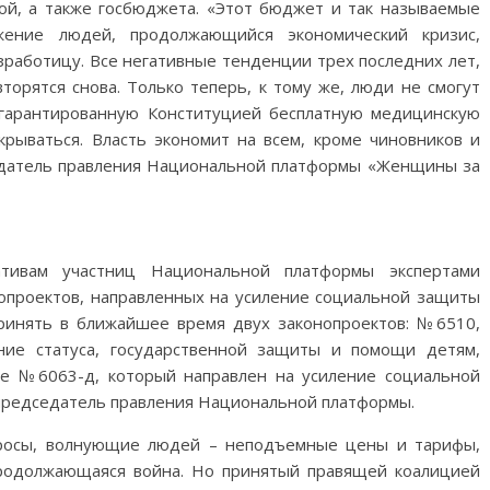
ой, а также госбюджета. «Этот бюджет и так называемые
ение людей, продолжающийся экономический кризис,
работицу. Все негативные тенденции трех последних лет,
торятся снова. Только теперь, к тому же, люди не смогут
 гарантированную Конституцией бесплатную медицинскую
ываться. Власть экономит на всем, кроме чиновников и
дседатель правления Национальной платформы «Женщины за
ативам участниц Национальной платформы экспертами
нопроектов, направленных на усиление социальной защиты
ринять в ближайшее время двух законопроектов: №6510,
ние статуса, государственной защиты и помощи детям,
же №6063-д, который направлен на усиление социальной
 председатель правления Национальной платформы.
просы, волнующие людей – неподъемные цены и тарифы,
продолжающаяся война. Но принятый правящей коалицией