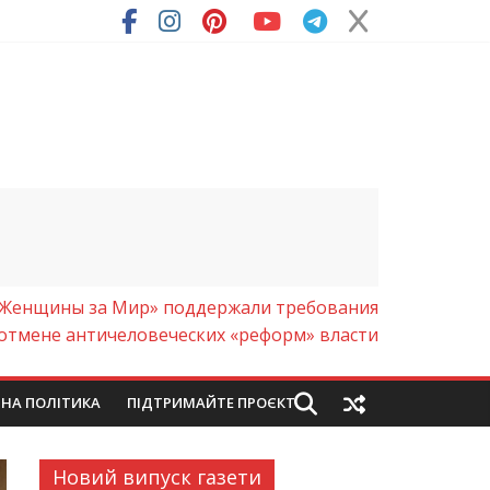
ря (Фото)
«Женщины за Мир» поддержали требования
 отмене античеловеческих «реформ» власти
ЙНА ПОЛІТИКА
ПІДТРИМАЙТЕ ПРОЄКТ
Новий випуск газети