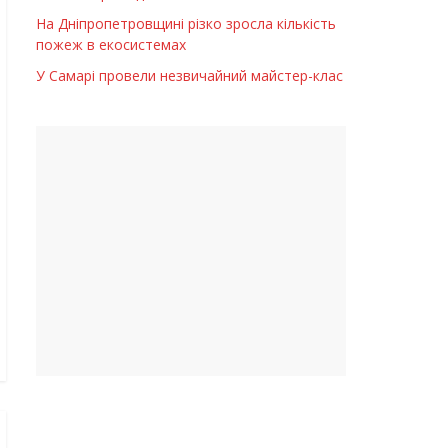
На Дніпропетровщині різко зросла кількість
пожеж в екосистемах
У Самарі провели незвичайний майстер-клас