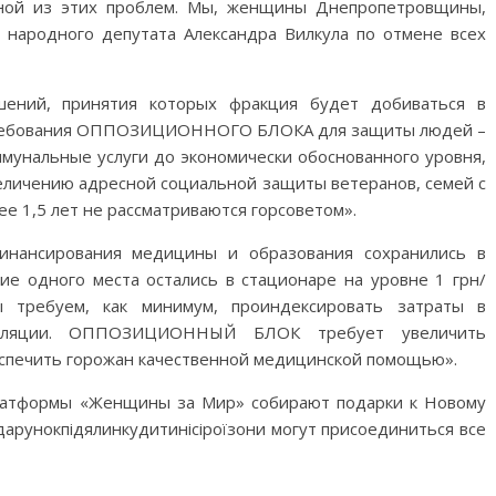
ной из этих проблем. Мы, женщины Днепропетровщины,
народного депутата Александра Вилкула по отмене всех
шений, принятия которых фракция будет добиваться в
 требования ОППОЗИЦИОННОГО БЛОКА для защиты людей –
ммунальные услуги до экономически обоснованного уровня,
еличению адресной социальной защиты ветеранов, семей с
е 1,5 лет не рассматриваются горсоветом».
инансирования медицины и образования сохранились в
ие одного места остались в стационаре на уровне 1 грн/
 требуем, как минимум, проиндексировать затраты в
нфляции. ОППОЗИЦИОННЫЙ БЛОК требует увеличить
спечить горожан качественной медицинской помощью».
латформы «Женщины за Мир» собирают подарки к Новому
дарунокпідялинкудитинісіроїзони могут присоединиться все