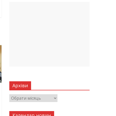
Архіви
Календар новин