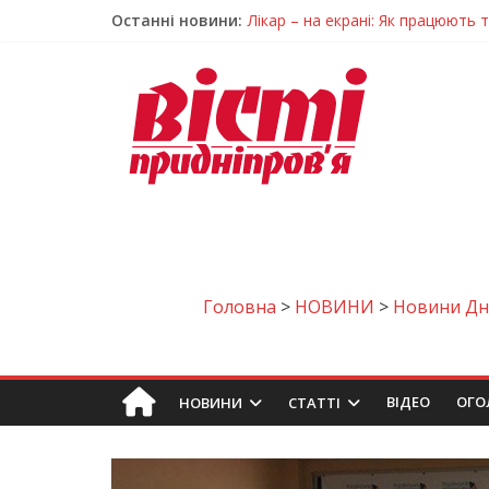
Останні новини:
Лікар – на екрані: Як працюють
У Дніпрі триває масштабна під
Пошуки тривають: на Дніпропет
Ветерани Дніпропетровщини от
Говорити про воду без паніки: 
Головна
>
НОВИНИ
>
Новини Дн
ВIДЕО
ОГО
НОВИНИ
СТАТТІ