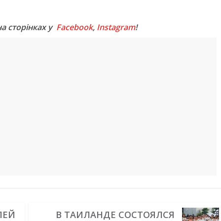
M
на сторінках у
Facebook
,
Instagram
!
ЛЕЙ
В ТАИЛАНДЕ СОСТОЯЛСЯ