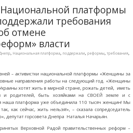
ы Национальной платформы
поддержали требования
об отмене
реформ» власти
,
,
,
,
,
Днепр
Национальная платформа
поддержали
реформы
требования
вней – активистки национальной платформы «Женщины за
сновные направления работы на следующий год. «Женщины
Украины хотят жить в мирной стране, рожать детей, иметь
ей и родителей, быть хозяйками на СВОЕЙ земле и с
я наша платформа уже объединила 110 тысяч женщин! Мы
ак, как сейчас, жить нельзя!», – сказала сопредседатель
, депутат горсовета Днепра Наталья Начарьян.
принятых Верховной Радой правительственных реформ –