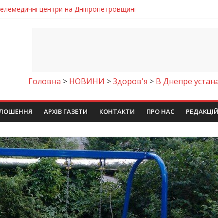
 телемедичні центри на Дніпропетровщині
готовка до опалювального сезону
ровщині досліджують місце розташування легендарного монасти
римують шанс на власне житло
чому важлива правильна комунікація
Головна
>
НОВИНИ
>
Здоров'я
>
В Днепре устан
ЛОШЕННЯ
АРХІВ ГАЗЕТИ
КОНТАКТИ
ПРО НАС
РЕДАКЦІ