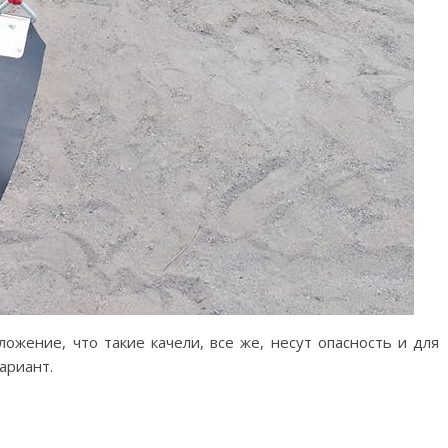
ожение, что такие качели, все же, несут опасность и для
ариант.
M