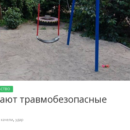
ЬСТВО
вают травмобезопасные
,
,
качели
удар