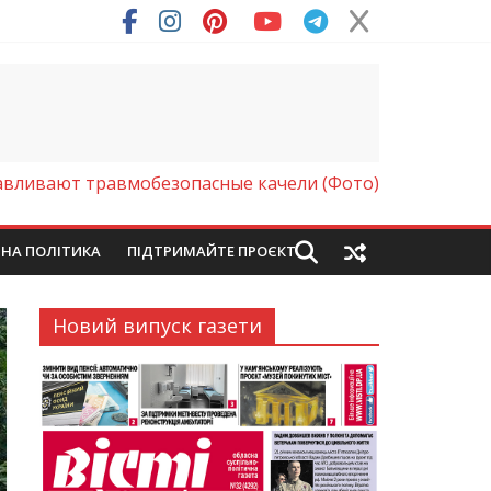
ря (Фото)
авливают травмобезопасные качели (Фото)
ЙНА ПОЛІТИКА
ПІДТРИМАЙТЕ ПРОЄКТ
Новий випуск газети