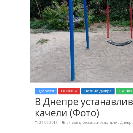
Здоров'я
НОВИНИ
Новини Дніпра
СУСПІЛ
В Днепре устанавли
качели (Фото)
,
,
,
21.06.2017
активіст
безопасность
дети
Днепр