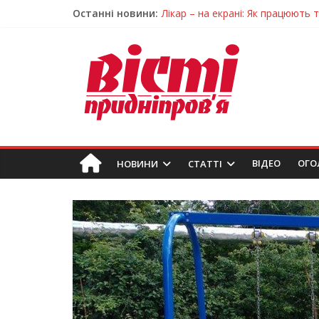
Останні новини:
Лікар – на екрані: Як працюють
У Дніпрі триває масштабна під
Пошуки тривають: на Дніпропет
Ветерани Дніпропетровщини от
Говорити про воду без паніки: 
ВIДЕО
ОГО
НОВИНИ
СТАТТІ