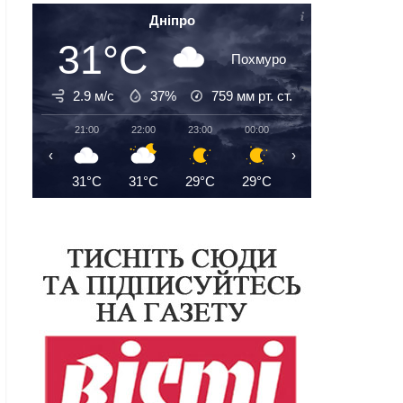
Дніпро
31°C
Похмуро
2.9 м/с
37%
759
мм рт. ст.
21:00
22:00
23:00
00:00
01:00
02:00
‹
›
31°C
31°C
29°C
29°C
28°C
27°C