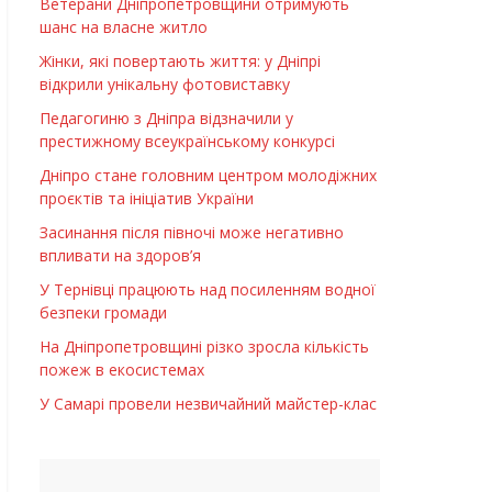
Ветерани Дніпропетровщини отримують
шанс на власне житло
Жінки, які повертають життя: у Дніпрі
відкрили унікальну фотовиставку
Педагогиню з Дніпра відзначили у
престижному всеукраїнському конкурсі
Дніпро стане головним центром молодіжних
проєктів та ініціатив України
Засинання після півночі може негативно
впливати на здоров’я
У Тернівці працюють над посиленням водної
безпеки громади
На Дніпропетровщині різко зросла кількість
пожеж в екосистемах
У Самарі провели незвичайний майстер-клас