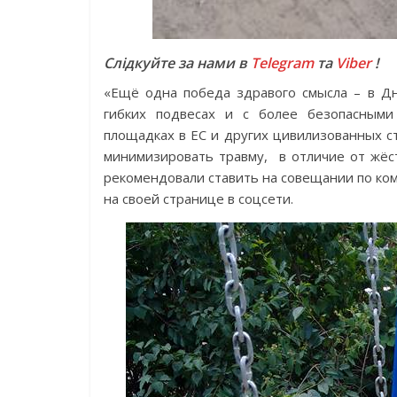
Слідкуйте за нами в
Telegram
та
Viber
!
«Ещё одна победа здравого смысла – в Дн
гибких подвесах и с более безопасными
площадках в ЕС и других цивилизованных стр
минимизировать травму, в отличие от жёс
рекомендовали ставить на совещании по ком
на своей странице в соцсети.