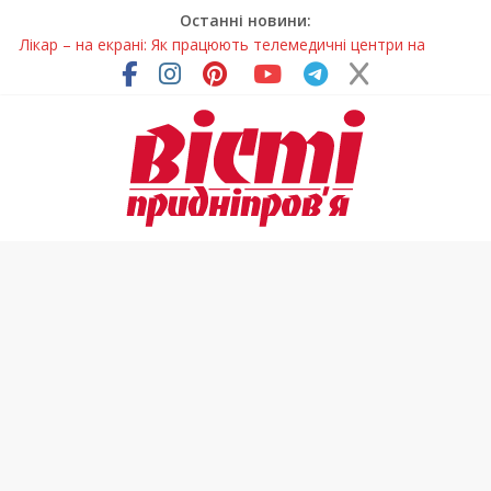
Останні новини:
Лікар – на екрані: Як працюють телемедичні центри на
Дніпропетровщині
У Дніпрі триває масштабна підготовка до опалювального
сезону
Пошуки тривають: на Дніпропетровщині досліджують місце
розташування легендарного монастиря (Фото)
Ветерани Дніпропетровщини отримують шанс на власне
житло
Говорити про воду без паніки: чому важлива правильна
комунікація