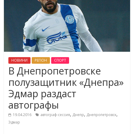
НОВИНИ
РЕГІОН
СПОРТ
В Днепропетровске
полузащитник «Днепра»
Эдмар раздаст
автографы
,
,
,
19.04.2016
автограф-сессия
Днепр
Днепропетровск
Эдмар