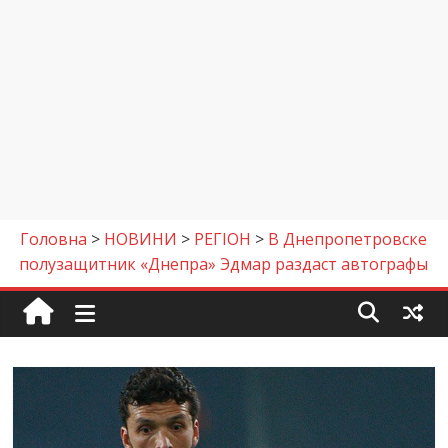
Головна
>
НОВИНИ
>
РЕГІОН
>
В Днепропетровске
полузащитник «Днепра» Эдмар раздаст автографы