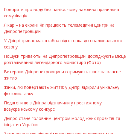
Говорити про воду без паніки: чому важлива правильна
комунікація
Лікар – на екрані: Як працюють телемедичні центри на
Дніпропетровщині
У Дніпрі триває масштабна підготовка до опалювального
сезону
Пошуки тривають: на Дніпропетровщині досліджують місце
розташування легендарного монастиря (Фото)
Ветерани Дніпропетровщини отримують шанс на власне
житло
Жінки, які повертають життя: у Дніпрі відкрили унікальну
фотовиставку
Педагогиню з Дніпра відзначили у престижному
всеукраїнському конкурсі
Дніпро стане головним центром молодіжних проєктів та
ініціатив України
Засинання після півночі може негативно впливати на