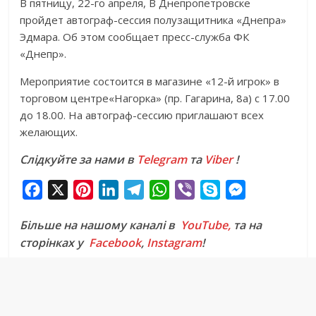
В пятницу, 22-го апреля, В Днепропетровске
пройдет автограф-сессия полузащитника «Днепра»
Эдмара. Об этом сообщает пресс-служба ФК
«Днепр».
Мероприятие состоится в магазине «12-й игрок» в
торговом центре«Нагорка» (пр. Гагарина, 8а) с 17.00
до 18.00. На автограф-сессию приглашают всех
желающих.
Слідкуйте за нами в
Telegram
та
Viber
!
F
X
P
L
T
W
V
S
M
a
i
i
e
h
i
k
e
Більше на нашому каналі в
YouTube,
та на
c
n
n
l
a
b
y
s
сторінках у
Facebook
,
Instagram
!
e
t
k
e
t
e
p
s
b
e
e
g
s
r
e
e
o
r
d
r
A
n
o
e
I
a
p
g