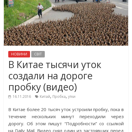
НОВИНИ
СВІТ
В Китае тысячи уток
создали на дороге
пробку (видео)
,
,
16.11.2016
Китай
Пробка
утки
В Китае более 20 тысяч уток устроили пробку, пока в
течение нескольких минут переходили через
дорогу. Об этом пишут “Подробности” со ссылкой
на Daily Mail. Видео снял один из застрявших перед