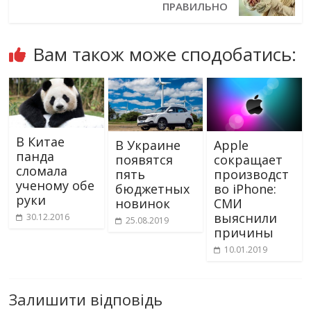
ПРАВИЛЬНО
Вам також може сподобатись:
В Китае
В Украине
Apple
панда
появятся
сокращает
сломала
пять
производст
ученому обе
бюджетных
во iPhone:
руки
новинок
СМИ
выяснили
30.12.2016
25.08.2019
причины
10.01.2019
Залишити відповідь