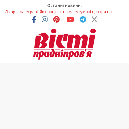
Останні новини:
Лікар – на екрані: Як працюють телемедичні центри на
Дніпропетровщині
У Дніпрі триває масштабна підготовка до опалювального
сезону
Пошуки тривають: на Дніпропетровщині досліджують місце
розташування легендарного монастиря (Фото)
Ветерани Дніпропетровщини отримують шанс на власне
житло
Говорити про воду без паніки: чому важлива правильна
комунікація