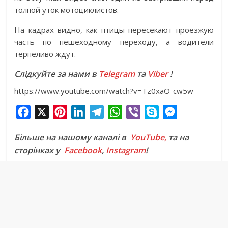
толпой уток мотоциклистов.
На кадрах видно, как птицы пересекают проезжую
часть по пешеходному переходу, а водители
терпеливо ждут.
Слідкуйте за нами в
Telegram
та
Viber
!
https://www.youtube.com/watch?v=Tz0xaO-cw5w
F
X
P
L
T
W
V
S
M
a
i
i
e
h
i
k
e
Більше на нашому каналі в
YouTube,
та на
c
n
n
l
a
b
y
s
сторінках у
Facebook
,
Instagram
!
e
t
k
e
t
e
p
s
b
e
e
g
s
r
e
e
o
r
d
r
A
n
o
e
I
a
p
g
k
s
n
m
p
e
t
r