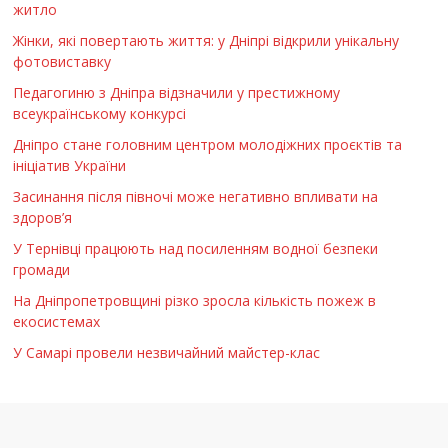
житло
Жінки, які повертають життя: у Дніпрі відкрили унікальну
фотовиставку
Педагогиню з Дніпра відзначили у престижному
всеукраїнському конкурсі
Дніпро стане головним центром молодіжних проєктів та
ініціатив України
Засинання після півночі може негативно впливати на
здоров’я
У Тернівці працюють над посиленням водної безпеки
громади
На Дніпропетровщині різко зросла кількість пожеж в
екосистемах
У Самарі провели незвичайний майстер-клас