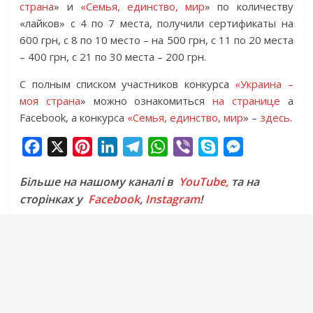
страна
» и
«Семья, единство, мир
» по количеству
«лайков» с 4 по 7 места, получили сертификаты на
600 грн, с 8 по 10 место – на 500 грн, с 11 по 20 места
– 400 грн, с 21 по 30 места – 200 грн.
С полным списком участников конкурса
«Украина –
моя страна
» можно ознакомиться
на странице
а
Facebook, а конкурса
«Семья, единство, мир
» –
здесь
.
F
X
P
L
T
W
V
S
M
a
i
i
e
h
i
k
e
Більше на нашому каналі в
YouTube,
та на
c
n
n
l
a
b
y
s
сторінках у
Facebook
,
Instagram
!
e
t
k
e
t
e
p
s
b
e
e
g
s
r
e
e
o
r
d
r
A
n
o
e
I
a
p
g
k
s
n
m
p
e
t
r