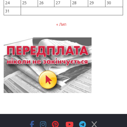
24
25
26
27
28
29
30
31
« Лип