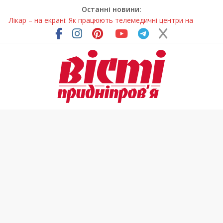
Останні новини:
Лікар – на екрані: Як працюють телемедичні центри на
Дніпропетровщині
У Дніпрі триває масштабна підготовка до опалювального
сезону
Пошуки тривають: на Дніпропетровщині досліджують місце
розташування легендарного монастиря (Фото)
Ветерани Дніпропетровщини отримують шанс на власне
житло
Говорити про воду без паніки: чому важлива правильна
комунікація