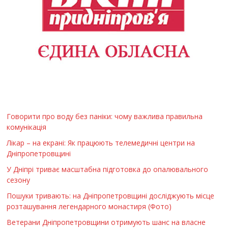
Говорити про воду без паніки: чому важлива правильна
комунікація
Лікар – на екрані: Як працюють телемедичні центри на
Дніпропетровщині
У Дніпрі триває масштабна підготовка до опалювального
сезону
Пошуки тривають: на Дніпропетровщині досліджують місце
розташування легендарного монастиря (Фото)
Ветерани Дніпропетровщини отримують шанс на власне