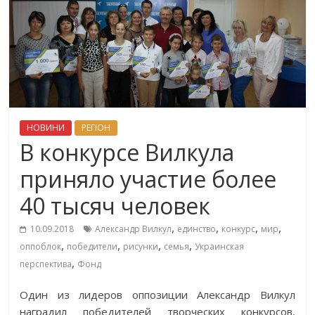
НОВИНИ
РЕГІОН
В конкурсе Вилкула
приняло участие более
40 тысяч человек
,
,
,
,
10.09.2018
Александр Вилкул
единство
конкурс
мир
,
,
,
,
оппоблок
победители
рисунки
семья
Украинская
,
перспектива
Фонд
Один из лидеров оппозиции Александр Вилкул
наградил победителей творческих конкурсов,