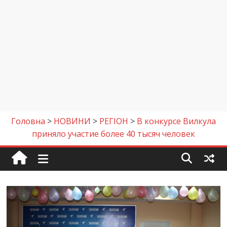
Головна
>
НОВИНИ
>
РЕГІОН
>
В конкурсе Вилкула
приняло участие более 40 тысяч человек