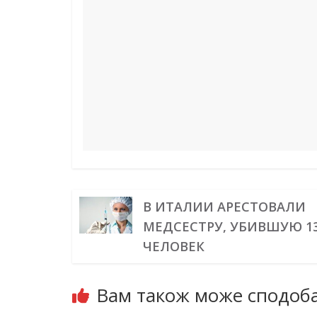
o
r
d
r
A
n
o
e
I
a
p
g
k
s
n
m
p
e
t
r
В ИТАЛИИ АРЕСТОВАЛИ
МЕДСЕСТРУ, УБИВШУЮ 1
ЧЕЛОВЕК
Вам також може сподоба