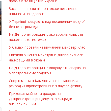
проєктів та ініціатив України
Засинання після півночі може негативно
впливати на здоров’я
У Тернівці працюють над посиленням водної
безпеки громади
На Дніпропетровщині різко зросла кількість
пожеж в екосистемах
У Самарі провели незвичайний майстер-клас
Світлові рішення майстрів із Дніпра визнали
найкращими в Україні
На Дніпропетровщині ліквідовують аварію на
магістральному водогоні
Спортсменка з Кам’янського встановила
рекорд Дніпропетровщини з пауерліфтингу
Приховав майно та доходи: на
Дніпропетровщині депутата сільради
визнали винним