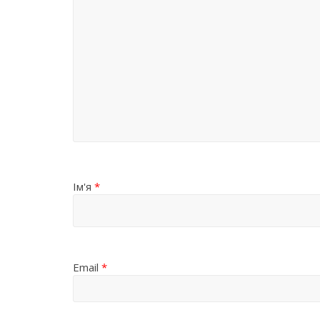
Ім'я
*
Email
*