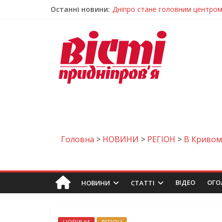
Останні новини:
Дніпро стане головним центром 
Засинання після півночі може н
У Тернівці працюють над посил
На Дніпропетровщині різко зрос
Педагогиню з Дніпра відзначили
Головна
>
НОВИНИ
>
РЕГІОН
>
В Кривом
ВIДЕО
ОГО
НОВИНИ
СТАТТІ