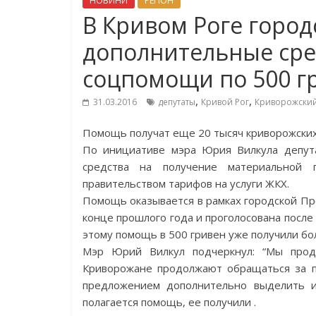
НОВИНИ
РЕГІОН
В Кривом Роге город
дополнительные сре
соцпомощи по 500 гр
,
,
31.03.2016
депутаты
Кривой Рог
Криворожский
Помощь получат еще 20 тысяч криворожских
По инициативе мэра Юрия Вилкула депут
средства на получение материальной
правительством тарифов на услуги ЖКХ.
Помощь оказывается в рамках городской П
конце прошлого года и проголосована после 
этому помощь в 500 гривен уже получили бо
Мэр Юрий Вилкул подчеркнул: “Мы прод
Криворожане продолжают обращаться за п
предложением дополнительно выделить и
полагается помощь, ее получили .