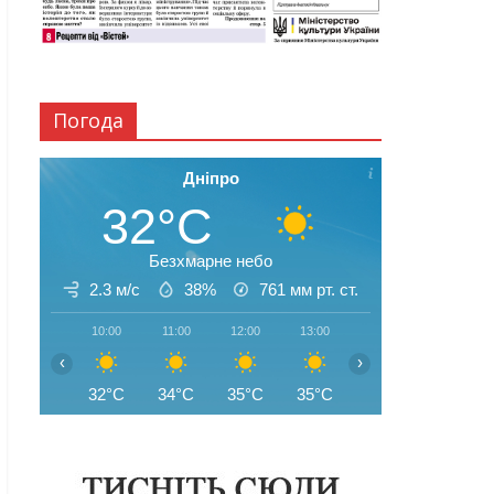
Погода
Дніпро
32°C
Безхмарне небо
2.3 м/с
38%
761
мм рт. ст.
10:00
11:00
12:00
13:00
14:00
15:00
‹
›
32°C
34°C
35°C
35°C
35°C
35°C