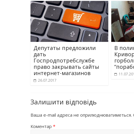
Депутаты предложили
В поли
дать
Кривор
Госпродпотребслужбе
горбо
право закрывать сайты
“пораб
интернет-магазинов
11.07.20
26.07.2017
Залишити відповідь
Ваша e-mail адреса не оприлюднюватиметься.
Коментар
*