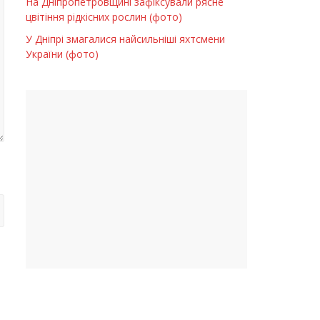
На Дніпропетровщині зафіксували рясне
цвітіння рідкісних рослин (фото)
У Дніпрі змагалися найсильніші яхтсмени
України (фото)