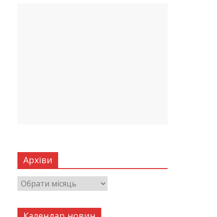
Архіви
Календар новин