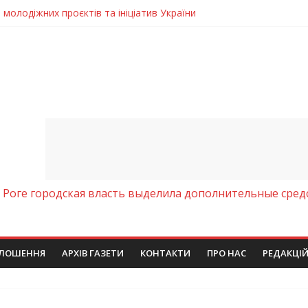
молодіжних проєктів та ініціатив України
егативно впливати на здоров’я
енням водної безпеки громади
ла кількість пожеж в екосистемах
 у престижному всеукраїнському конкурсі
 Роге городская власть выделила дополнительные сред
ЛОШЕННЯ
АРХІВ ГАЗЕТИ
КОНТАКТИ
ПРО НАС
РЕДАКЦІ