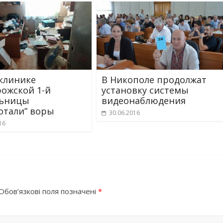
клинике
В Никополе продолжат
ожской 1-й
установку системы
льницы
видеонаблюдения
отали” воры
30.06.2016
16
Обов’язкові поля позначені
*