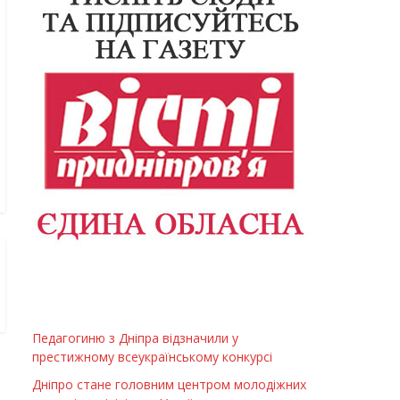
Педагогиню з Дніпра відзначили у
престижному всеукраїнському конкурсі
Дніпро стане головним центром молодіжних