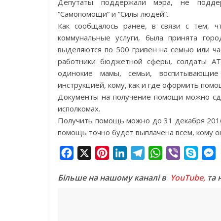
Депутаты поддержали мэра, не подде
“Самопомощи” и “Силы людей”.
Как сообщалось ранее, в связи с тем, 
коммунальные услуги, была принята гор
выделяются по 500 гривен на семью или ча
работники бюджетной сферы, солдаты АТ
одинокие мамы, семьи, воспитывающие
инструкцией, кому, как и где оформить пом
Документы на получение помощи можно сда
исполкомах.
Получить помощь можно до 31 декабря 2016
помощь точно будет выплачена всем, кому он
F
X
P
L
T
W
V
S
a
i
i
e
h
i
k
e
Більше на нашому каналі в
YouTube,
та 
c
n
n
l
a
b
y
s
e
t
k
e
t
e
p
s
b
e
e
g
s
r
e
e