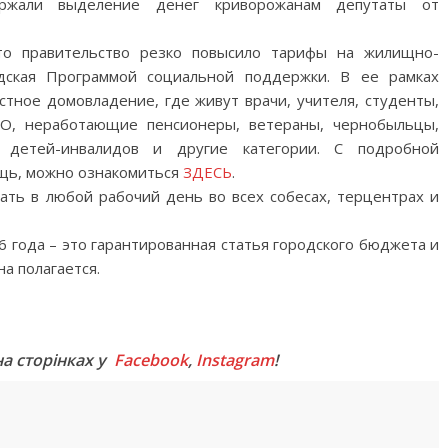
ржали выделение денег криворожанам депутаты от
что правительство резко повысило тарифы на жилищно-
одская Программой социальной поддержки. В ее рамках
стное домовладение, где живут врачи, учителя, студенты,
О, неработающие пенсионеры, ветераны, чернобыльцы,
 детей-инвалидов и другие категории. С подробной
ощь, можно ознакомиться
ЗДЕСЬ
.
ть в любой рабочий день во всех собесах, терцентрах и
 года – это гарантированная статья городского бюджета и
а полагается.
M
на сторінках у
Facebook
,
Instagram
!