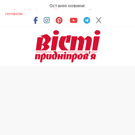
Останні новини:
На Дніпропетровщині різко зросла кількість пожеж в
екосистемах
У Самарі провели незвичайний майстер-клас
Світлові рішення майстрів із Дніпра визнали найкращими в
Україні
На Дніпропетровщині ліквідовують аварію на
магістральному водогоні
У Тернівці працюють над посиленням водної безпеки
громади