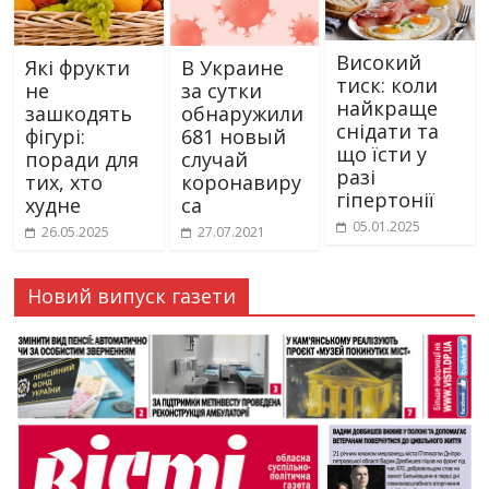
Високий
Які фрукти
В Украине
тиск: коли
не
за сутки
найкраще
зашкодять
обнаружили
снідати та
фігурі:
681 новый
що їсти у
поради для
случай
разі
тих, хто
коронавиру
гіпертонії
худне
са
05.01.2025
26.05.2025
27.07.2021
Новий випуск газети