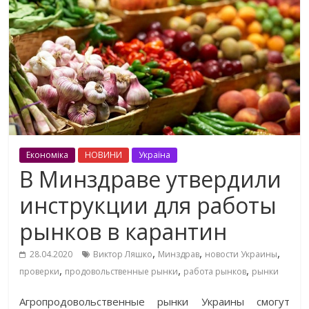
Економіка
НОВИНИ
Україна
В Минздраве утвердили
инструкции для работы
рынков в карантин
,
,
,
28.04.2020
Виктор Ляшко
Минздрав
новости Украины
,
,
,
проверки
продовольственные рынки
работа рынков
рынки
Агропродовольственные рынки Украины смогут