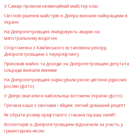
У Самарі провели незвичайний майстер-клас
Світлові рішення майстрів із Дніпра визнали найкращими в
Україні
На Дніпропетровщині ліквідовують аварію на
магістральному водогоні
Спортсменка з Кам’янського встановила рекорд
Дніпропетровщини з пауерліфтингу
Приховав майно та доходи: на Дніпропетровщині депутата
сільради визнали винним
На Дніпропетровщині зафіксували рясне цвітіння рідкісних
рослин (фото)
У Дніпрі змагалися найсильніші яхтсмени України (фото)
Гречана каша з овочами і яйцем: легкий домашній рецепт
Як обрати розмір крафтового стакана під ваш напій?
Волонтерів із Дніпропетровщини відзначили за участь у
гуманітарних місіях