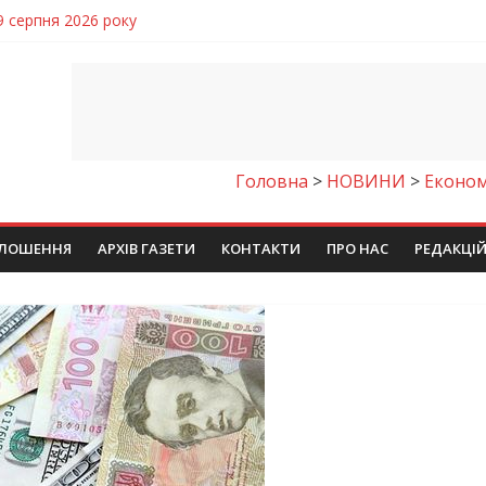
9 серпня 2026 року
чому важлива правильна комунікація
 телемедичні центри на Дніпропетровщині
готовка до опалювального сезону
ровщині досліджують місце розташування легендарного монасти
Головна
>
НОВИНИ
>
Економ
ЛОШЕННЯ
АРХІВ ГАЗЕТИ
КОНТАКТИ
ПРО НАС
РЕДАКЦІ