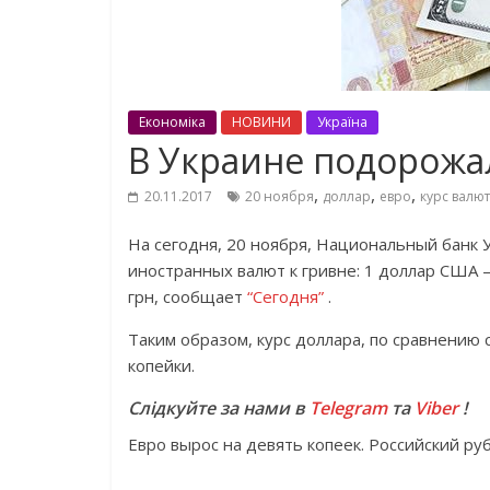
Економіка
НОВИНИ
Україна
В Украине подорожа
,
,
,
20.11.2017
20 ноября
доллар
евро
курс валют
На сегодня, 20 ноября, Национальный банк 
иностранных валют к гривне: 1 доллар США – 2
грн, сообщает
“Сегодня”
.
Таким образом, курс доллара, по сравнению 
копейки.
Слідкуйте за нами в
Telegram
та
Viber
!
Евро вырос на девять копеек. Российский руб