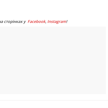
M
на сторінках у
Facebook
,
Instagram
!