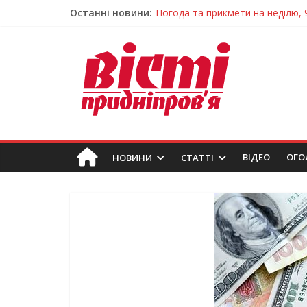
Погода та прикмети на неділю, 
Останні новини:
Говорити про воду без паніки: 
Лікар – на екрані: Як працюють
У Дніпрі триває масштабна під
Пошуки тривають: на Дніпропет
ВIДЕО
ОГО
НОВИНИ
СТАТТІ