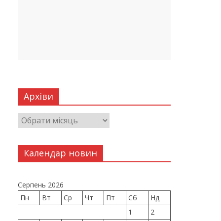
Архіви
Календар новин
Серпень 2026
Пн
Вт
Ср
Чт
Пт
Сб
Нд
1
2