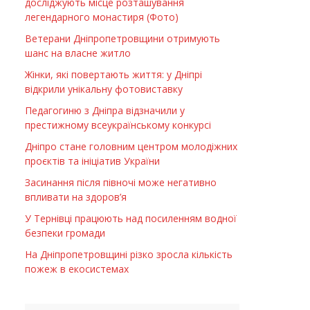
досліджують місце розташування
легендарного монастиря (Фото)
Ветерани Дніпропетровщини отримують
шанс на власне житло
Жінки, які повертають життя: у Дніпрі
відкрили унікальну фотовиставку
Педагогиню з Дніпра відзначили у
престижному всеукраїнському конкурсі
Дніпро стане головним центром молодіжних
проєктів та ініціатив України
Засинання після півночі може негативно
впливати на здоров’я
У Тернівці працюють над посиленням водної
безпеки громади
На Дніпропетровщині різко зросла кількість
пожеж в екосистемах