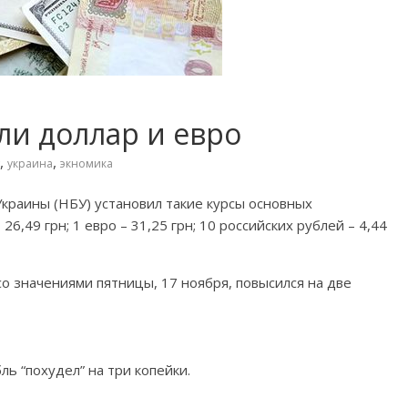
ли доллар и евро
,
,
украина
экномика
Украины (НБУ) установил такие курсы основных
6,49 грн; 1 евро – 31,25 грн; 10 российских рублей – 4,44
со значениями пятницы, 17 ноября, повысился на две
ль “похудел” на три копейки.