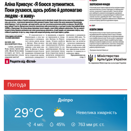
Погода
Дніпро
29°C
Невелика хмарність
4 м/с
45%
763
мм рт. ст.