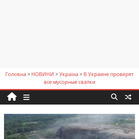
Головна
>
НОВИНИ
>
Україна
>
В Украине проверят
все мусорные свалки