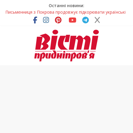
Останні новини:
Письменниця з Покрова продовжує підкорювати українські
та міжнародні творчі вершини
У Дніпрі повністю оновили один із найзавантаженіших
трамвайних переїздів
Педагоги Дніпропетровщини увійшли до числа найкращих
учителів України
У прифронтовій громаді Дніпропетровщини планують
суттєво підвищити тарифи на воду
У Дніпрі на три місяці можуть обмежити рух на Вокзальній
площі