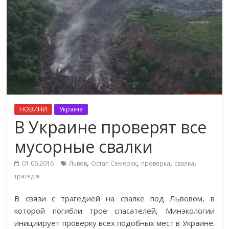
НОВИНИ
Україна
В Украине проверят все
мусорные свалки
,
,
,
,
01.06.2016
Львов
Остап Семерак
проверка
свалка
трагедія
В связи с трагедией на свалке под Львовом, в
которой погибли трое спасателей, Минэкологии
инициирует проверку всех подобных мест в Украине.