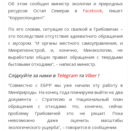
Об этом сообщил министр экологии и природных
ресурсов Остап Семерак в
Facebook
, пишет
“Корреспондент”.
По его словам, ситуация со свалкой в Грибовичах –
это последствия отсутствия адекватного обращения
с мусором. “И органы местного самоуправления, и
Минрегионстрой, и, конечно, Минэкологии, не
выработали общих правил обращения с твердыми
бытовыми отходами”, – написал министр.
Слідкуйте за нами в
Telegram
та
Viber
!
“Совместно с ЕБРР мы уже начали эту работу в
Минприроды. На конец года планируем выйти на два
документа – Стратегию и Национальный план
обращения с отходами. Но, конечно, сейчас
проблему Грибовичей это не решит. Пока
невозможно даже оценить масштабы
экологического ущерба”, – говорится в сообщении.