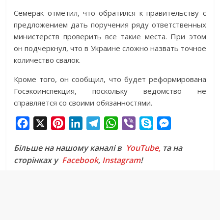
Семерак отметил, что обратился к правительству с
предложением дать поручения ряду ответственных
министерств проверить все такие места. При этом
он подчеркнул, что в Украине сложно назвать точное
количество свалок.
Кроме того, он сообщил, что будет реформирована
Госэкоинспекция, поскольку ведомство не
справляется со своими обязанностями.
F
X
P
L
T
W
V
S
M
a
i
i
e
h
i
k
e
Більше на нашому каналі в
YouTube,
та на
c
n
n
l
a
b
y
s
сторінках у
Facebook
,
Instagram
!
e
t
k
e
t
e
p
s
b
e
e
g
s
r
e
e
o
r
d
r
A
n
o
e
I
a
p
g
k
s
n
m
p
e