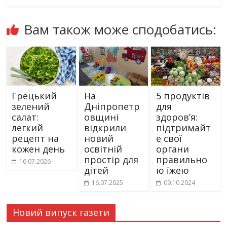
Вам також може сподобатись:
Грецький
На
5 продуктів
зелений
Дніпропетр
для
салат:
овщині
здоров’я:
легкий
відкрили
підтримайт
рецепт на
новий
е свої
кожен день
освітній
органи
простір для
правильно
16.07.2026
дітей
ю їжею
16.07.2025
09.10.2024
Новий випуск газети