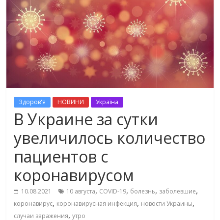
Здоров'я
НОВИНИ
Україна
В Украине за сутки
увеличилось количество
пациентов с
коронавирусом
,
,
,
,
10.08.2021
10 августа
COVID-19
болезнь
заболевшие
,
,
,
коронавирус
коронавирусная инфекция
новости Украины
,
случаи заражения
утро