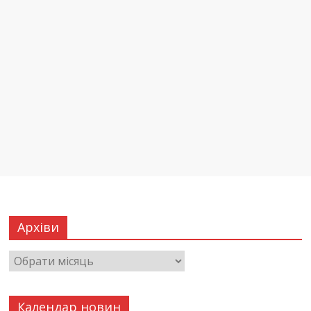
Архіви
Календар новин