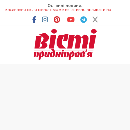
Останні новини:
У Тернівці працюють над посиленням водної безпеки
громади
На Дніпропетровщині різко зросла кількість пожеж в
екосистемах
У Самарі провели незвичайний майстер-клас
Світлові рішення майстрів із Дніпра визнали найкращими в
Україні
Засинання після півночі може негативно впливати на
здоров’я