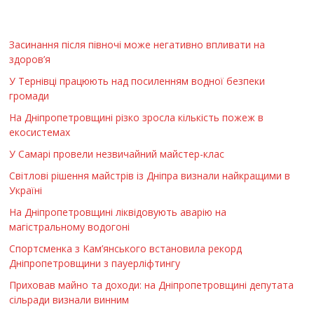
Засинання після півночі може негативно впливати на
здоров’я
У Тернівці працюють над посиленням водної безпеки
громади
На Дніпропетровщині різко зросла кількість пожеж в
екосистемах
У Самарі провели незвичайний майстер-клас
Світлові рішення майстрів із Дніпра визнали найкращими в
Україні
На Дніпропетровщині ліквідовують аварію на
магістральному водогоні
Спортсменка з Кам’янського встановила рекорд
Дніпропетровщини з пауерліфтингу
Приховав майно та доходи: на Дніпропетровщині депутата
сільради визнали винним