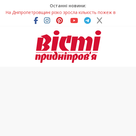
Останні новини:
На Дніпропетровщині різко зросла кількість пожеж в
екосистемах
У Самарі провели незвичайний майстер-клас
Світлові рішення майстрів із Дніпра визнали найкращими в
Україні
На Дніпропетровщині ліквідовують аварію на
магістральному водогоні
У Тернівці працюють над посиленням водної безпеки
громади