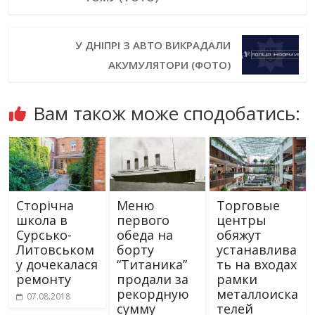
У ДНІПРІ З АВТО ВИКРАДАЛИ
АКУМУЛЯТОРИ (ФОТО)
Вам також може сподобатись:
Сторічна
Меню
Торговые
школа в
первого
центры
Сурсько-
обеда на
обяжут
Литовськом
борту
устанавлива
у дочекалася
“Титаника”
ть на входах
ремонту
продали за
рамки
рекордную
металлоиска
07.08.2018
сумму
телей