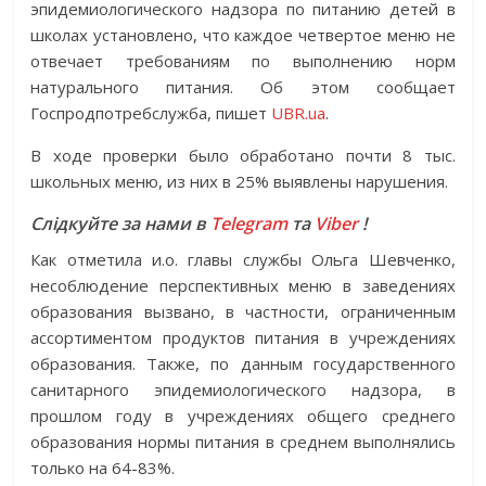
эпидемиологического надзора по питанию детей в
школах установлено, что каждое четвертое меню не
отвечает требованиям по выполнению норм
натурального питания. Об этом сообщает
Госпродпотребслужба, пишет
UBR.ua
.
В ходе проверки было обработано почти 8 тыс.
школьных меню, из них в 25% выявлены нарушения.
Слідкуйте за нами в
Telegram
та
Viber
!
Как отметила и.о. главы службы Ольга Шевченко,
несоблюдение перспективных меню в заведениях
образования вызвано, в частности, ограниченным
ассортиментом продуктов питания в учреждениях
образования. Также, по данным государственного
санитарного эпидемиологического надзора, в
прошлом году в учреждениях общего среднего
образования нормы питания в среднем выполнялись
только на 64-83%.