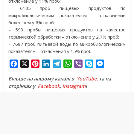
отклонение у 11% проб;
– 6105 проб пищевых продуктов по
микробиологическим показателям – отклонение
более чем у 6% проб;
– 593 пробы пищевых продуктов на качество
термической обработки – отклонение у 2,7% проб;
– 7687 проб питьевой воды по микробиологическим
показателям – отклонения у 15% проб.
F
X
P
L
T
W
V
S
M
a
i
i
e
h
i
k
e
Більше на нашому каналі в
YouTube,
та на
c
n
n
l
a
b
y
s
сторінках у
Facebook
,
Instagram
!
e
t
k
e
t
e
p
s
b
e
e
g
s
r
e
e
o
r
d
r
A
n
o
e
I
a
p
g
k
s
n
m
p
e
t
r