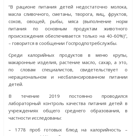
“В рационе питания детей недостаточно молока,
масла сливочного, сметаны, творога, яиц, фруктов,
соков, овощей, рыбы, мяса (выполнение норм
питания по основным продуктам животного
происхождения обеспечивается только на 40-60%)”,
– говорится в сообщении Госпродпотребслужбы.
Среди калорийных продуктов в меню крупы,
макаронные изделия, растение масло, сахар, а это,
по словам специалистов, свидетельствует о
нерациональном и несбалансированном питании
детей.
В течение 2019 постоянно проводился
лабораторный контроль качества питания детей в
учреждениях общего среднего образования, в
частности исследованы:
– 1778 проб готовых блюд на калорийность –