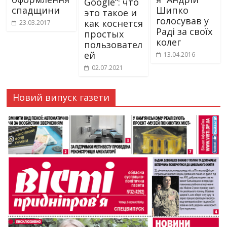
Google”: что
спадщини
Шипко
это такое и
голосував у
как коснется
23.03.2017
Раді за своїх
простых
колег
пользовател
ей
13.04.2016
02.07.2021
Новий випуск газети