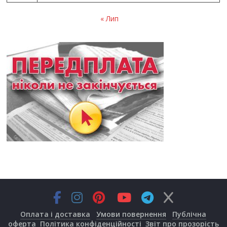
« Лип
Оплата і доставка
Умови повернення
Публічна
оферта
Політика конфіденційності
Звіт про прозорість