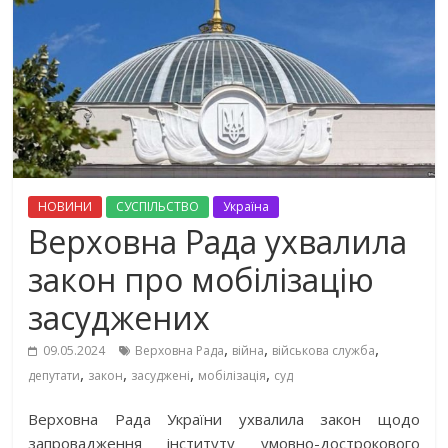
НОВИНИ
СУСПІЛЬСТВО
Україна
Верховна Рада ухвалила
закон про мобілізацію
засуджених
,
,
,
09.05.2024
Верховна Рада
війна
військова служба
,
,
,
,
депутати
закон
засуджені
мобілізація
суд
Верховна Рада України ухвалила закон щодо
запровадження інституту умовно-дострокового