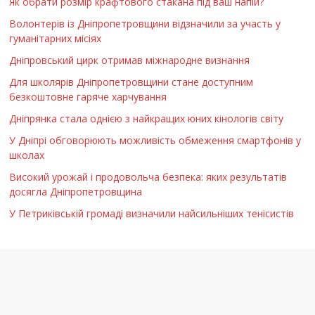
Як обрати розмір крафтового стакана під ваш напій?
Волонтерів із Дніпропетровщини відзначили за участь у
гуманітарних місіях
Дніпровський цирк отримав міжнародне визнання
Для школярів Дніпропетровщини стане доступним
безкоштовне гаряче харчування
Дніпрянка стала однією з найкращих юних кінологів світу
У Дніпрі обговорюють можливість обмеження смартфонів у
школах
Високий урожай і продовольча безпека: яких результатів
досягла Дніпропетровщина
У Петриківській громаді визначили найсильніших тенісистів