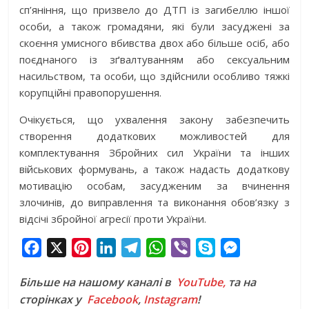
сп’яніння, що призвело до ДТП із загибеллю іншої
особи, а також громадяни, які були засуджені за
скоєння умисного вбивства двох або більше осіб, або
поєднаного із зґвалтуванням або сексуальним
насильством, та особи, що здійснили особливо тяжкі
корупційні правопорушення.
Очікується, що ухвалення закону забезпечить
створення додаткових можливостей для
комплектування Збройних сил України та інших
військових формувань, а також надасть додаткову
мотивацію особам, засудженим за вчинення
злочинів, до виправлення та виконання обов’язку з
відсічі збройної агресії проти України.
F
X
P
L
T
W
V
S
M
a
i
i
e
h
i
k
e
Більше на нашому каналі в
YouTube,
та на
c
n
n
l
a
b
y
s
сторінках у
Facebook
,
Instagram
!
e
t
k
e
t
e
p
s