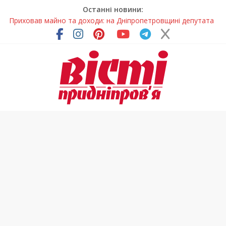
Останні новини:
На Дніпропетровщині зафіксували рясне цвітіння рідкісних
рослин (фото)
У Дніпрі змагалися найсильніші яхтсмени України (фото)
Гречана каша з овочами і яйцем: легкий домашній рецепт
Як обрати розмір крафтового стакана під ваш напій?
Приховав майно та доходи: на Дніпропетровщині депутата
сільради визнали винним