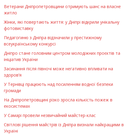
Ветерани Дніпропетровщини отримують шанс на власне
житло
Жінки, які повертають життя: у Дніпрі відкрили унікальну
фотовиставку
Педагогиню з Дніпра відзначили у престижному
всеукраїнському конкурсі
Дніпро стане головним центром молодіжних проєктів та
ініціатив України
Засинання після півночі може негативно впливати на
здоров’я
У Тернівці працюють над посиленням водної безпеки
громади
На Дніпропетровщині різко зросла кількість пожеж в
екосистемах
У Самарі провели незвичайний майстер-клас
Світлові рішення майстрів із Дніпра визнали найкращими в
Україні