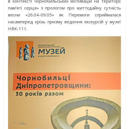
в контексті чорнобильських мотивацій на території
пам’яті серця» з прологом про життєдайну сутність
весни «26.04-09.05» як Перемоги сприймалася
насамперед крізь призму ведення екскурсій у музеї
НВК-111.