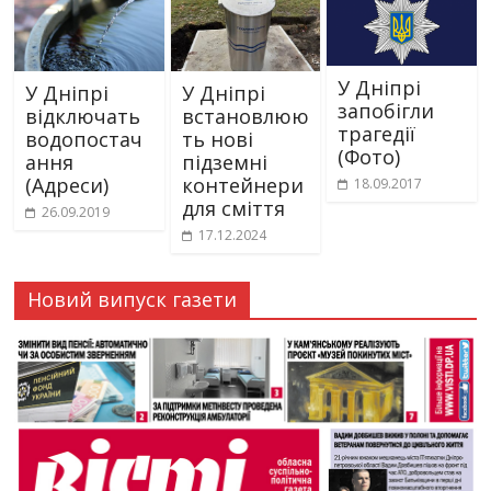
У Дніпрі
У Дніпрі
У Дніпрі
запобігли
відключать
встановлюю
трагедії
водопостач
ть нові
(Фото)
ання
підземні
(Адреси)
контейнери
18.09.2017
для сміття
26.09.2019
17.12.2024
Новий випуск газети