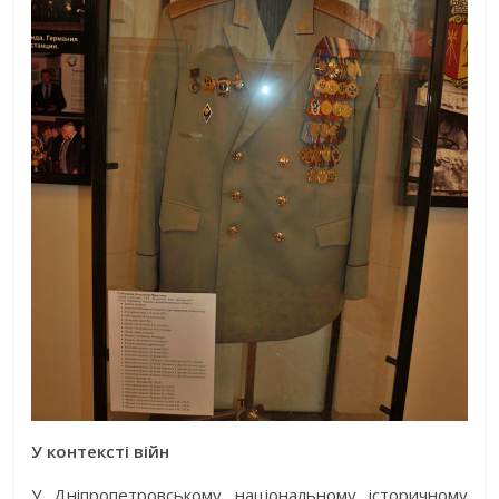
У контексті війн
У Дніпропет­ров­ському національному історичному