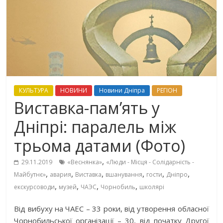
КУЛЬТУРА
НОВИНИ
Новини Дніпра
РЕГІОН
Виставка-пам’ять у
Дніпрі: паралель між
трьома датами (Фото)
,
29.11.2019
«Веснянка»
«Люди - Місця - Солідарність -
,
,
,
,
,
,
Майбутнє»
авария
Виставка
вшанування
гости
Дніпро
,
,
,
,
екскурсоводи
музей
ЧАЭС
Чорнобиль
школярі
Від вибуху на ЧАЕС – 33 роки, від утворення обласної
Чорнобильської організації – 30, від початку Другої