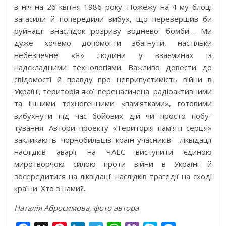
в ніч на 26 квітня 1986 року. Пожежу на 4-му блоці
загасили й попередили вибух, що перевершив би
руйнації внаслідок розриву водневої бомби… Ми
дуже хочемо допомогти збагнути, настільки
небезпечне «Я» людини у взаєминах із
надскладними технологіями. Важливо довести до
свідомості й правду про неприпустимість війни в
Україні, територія якої перенасичена радіоактивними
та іншими техногенними «пам’ятками», готовими
вибухнути під час бойових дій чи просто побу­
тування. Автори проекту «Територія пам’яті серця»
закликають чорнобильців країн-учасників ліквідації
наслідків аварії на ЧАЕС виступити єдиною
миротворчою силою проти війни в Україні й
зосередитися на ліквідації наслідків трагедії на сході
країни. Хто з нами?..
Наталія Абросимова, фото автора