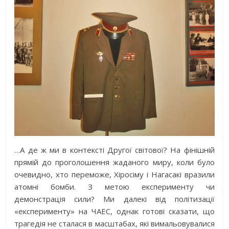
…А де ж ми в контексті Другої світової? На фінішній
прямій до проголошення жаданого миру, коли було
очевидно, хто переможе, Хіросіму і Нагасакі вразили
атомні бомби. З метою експерименту чи
демонстрація сили? Ми далекі від політизації
«експерименту» на ЧАЕС, однак готові сказати, що
трагедія не сталася в масштабах, які вимальовувалися