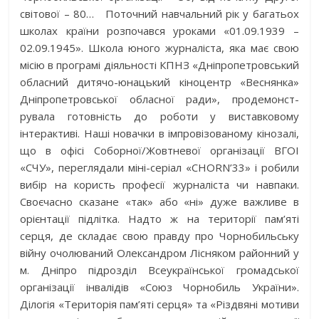
світової – 80… Поточний навчальний рік у багатьох
школах країни розпочався уроками «01.09.1939 –
02.09.1945». Школа юного журналіста, яка має свою
місію в програмі діяльності КПНЗ «Дніпропетровський
обласний дитячо-юнацький кіноцентр «Веснянка»
Дніпропетровської обласної ради», продемонст­
рувала готовність до роботи у виставковому
інтерактиві. Наші новачки в імпровізованому кінозалі,
що в офісі Соборної/Жовтневої організації ВГОІ
«СЧУ», переглядали міні-серіал «CHORN’33» і робили
вибір на користь професії журналіста чи навпаки.
Своєчасно сказане «так» або «ні» дуже важливе в
орієнтації підлітка. Надто ж на території пам’яті
серця, де складає свою правду про Чорнобильську
війну очолюваний Олександром Лісняком районний у
м. Дніпро підрозділ Всеукраїнської громадської
організації інвалідів «Союз Чорнобиль України».
Ділогія «Територія пам’яті серця» та «Різдвяні мотиви