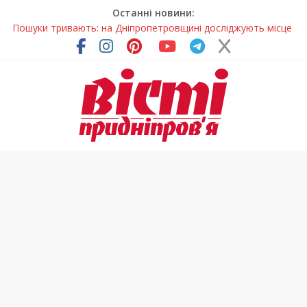
Останні новини:
Пошуки тривають: на Дніпропетровщині досліджують місце
розташування легендарного монастиря (Фото)
Ветерани Дніпропетровщини отримують шанс на власне
житло
Андрій Горинін: “Нехай доля береже тих, хто служить, і всіх
українців!”
Жінки, які повертають життя: у Дніпрі відкрили унікальну
фотовиставку
У Дніпрі триває масштабна підготовка до опалювального
сезону