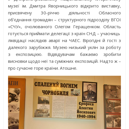
музеї ім. Дмит­ра Яворницького відкрито виставку,
при­свячену 30-річчю діяльності Обласного
об’єднання громадян – структурного підрозділу ВГОІ
«СЧУ», очолюваного Олегом Геращенком. Область
готується приймати делегації з країн СНД – учасниць
ліквідації наслідків аварії на ЧАЕС. Вірогідні й гості з
далекого зарубіжжя. Музею низький уклін за роботу
з екс­позицією. Відвідувачам бажаємо зробити
висновки щодо неї та суміжних екс­позицій. Надто ж –
про сучасне горе країни. Атошне.