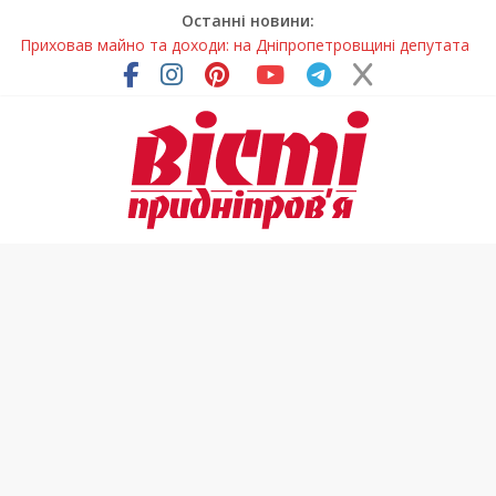
Останні новини:
Приховав майно та доходи: на Дніпропетровщині депутата
сільради визнали винним
На Дніпропетровщині зафіксували рясне цвітіння рідкісних
рослин (фото)
У Дніпрі змагалися найсильніші яхтсмени України (фото)
Гречана каша з овочами і яйцем: легкий домашній рецепт
Спортсменка з Кам’янського встановила рекорд
Дніпропетровщини з пауерліфтингу