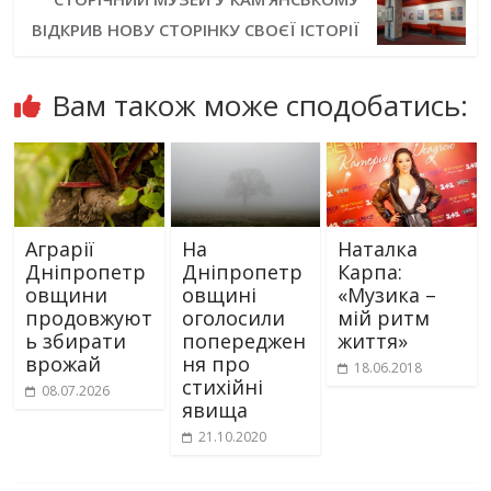
ВІДКРИВ НОВУ СТОРІНКУ СВОЄЇ ІСТОРІЇ
Вам також може сподобатись:
Аграрії
На
Наталка
Дніпропетр
Дніпропетр
Карпа:
овщини
овщині
«Музика –
продовжуют
оголосили
мій ритм
ь збирати
попереджен
життя»
врожай
ня про
18.06.2018
стихійні
08.07.2026
явища
21.10.2020