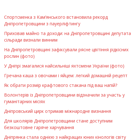
Спортсменка з Кам’янського встановила рекорд
Дніпропетровщини з пауерліфтингу
Приховав майно та доходи: на Дніпропетровщині депутата
сільради визнали винним
На Дніпропетровщині зафіксували рясне цвітіння рідкісних
рослин (фото)
У Дніпрі змагалися найсильніші яхтсмени України (фото)
Гречана каша з овочами і яйцем: легкий домашній рецепт
Як обрати розмір крафтового стакана під ваш напій?
Волонтерів із Дніпропетровщини відзначили за участь у
гуманітарних місіях
Дніпровський цирк отримав міжнародне визнання
Для школярів Дніпропетровщини стане доступним
безкоштовне гаряче харчування
Дніпрянка стала однією з найкращих юних кінологів світу