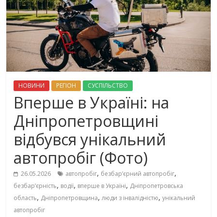
НОВИНИ
РЕГІОН
СУСПІЛЬСТВО
Вперше в Україні: на
Дніпропетровщині
відбувся унікальний
автопробіг (Фото)
,
,
26.05.2026
автопробіг
безбар’єрний автопробіг
,
,
,
безбар’єрність
водії
вперше в Україні
Дніпропетровська
,
,
,
область
Дніпропетровщина
люди з інвалідністю
унікальний
автопробіг