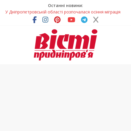
Останні новини:
У Дніпропетровській області розпочалася осіння міграція
птахів
На Дніпропетровщині вводять сезонну заборону на вилов
річкових раків
Петриківський розпис у всій красі: нова виставка відкрилася
на Дніпропетровщині
У Дніпрі на три місяці можуть обмежити рух на Вокзальній
площі
На Дніпропетровщині до суду передали резонансну справу