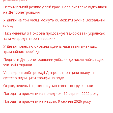
Петриківський розпис у всій красі: нова виставка відкрилася
на Дніпропетровщині
У Дніпрі на три місяці можуть обмежити рух на Вокзальній
площі
Письменниця з Покрова продовжує підкорювати українські
та міжнародні творчі вершини
У Дніпрі повністю оновили один із найзавантаженіших
трамвайних переїздів
Педагоги Дніпропетровщини увійшли до числа найкращих
учителів України
У прифронтовій громаді Дніпропетровщини планують
суттєво підвищити тарифи на воду
Огірки, зелень і горіхи: готуємо салат по-грузинськи
Погода та прикмети на понеділок, 10 серпня 2026 року
Погода та прикмети на неділю, 9 серпня 2026 року