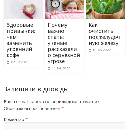
Здоровые
Почему
Как
привычки:
важно
очистить
чем
спать:
поджелудоч
заменить
ученые
ную железу
утренний
рассказали
01.05.2022
кофе
о серьезной
угрозе
02.12.2021
11.04.2022
Залишити відповідь
Ваша e-mail адреса не оприлюднюватиметься.
Обов’язкові поля позначені
*
Коментар
*