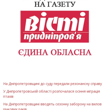
На Дніпропетровщині до суду передали резонансну справу
У Дніпропетровській області розпочалася осіння міграція
птахів
На Дніпропетровщині вводять сезонну заборону на вилов
річкових раків