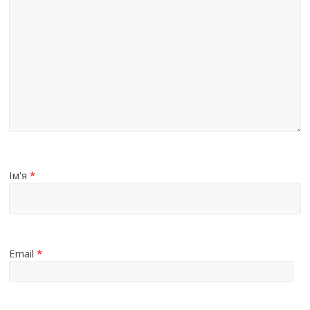
Ім'я
*
Email
*