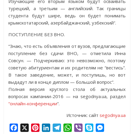
Изучающие его вторым языком будут осваивать
турецкий, а третьим — английский. Так границы
студента будут шире, ведь он будет понимать
крымскотатарский, азербайджанский, узбекский”.
ПОСТУПЛЕНИЕ БЕЗ ВНО.
“Знаю, что есть объявления от вузов, предлагающие
поступление без сдачи ВНО, — отметила Инна
Совсун. — Подчеркиваю: это невозможно, поэтому
советую абитуриентам и их родителям не “вестись”.
В такое заведение, может, и поступишь, но вот
выдадут ли в конце диплом — большой вопрос”.
Полная версия круглого стола об актуальных
вопросах кампании-2016 — на segodnya.ua, раздел
“онлайн-конференции
“.
Источник: сайт
segodnya.ua
F
X
P
L
T
W
V
S
M