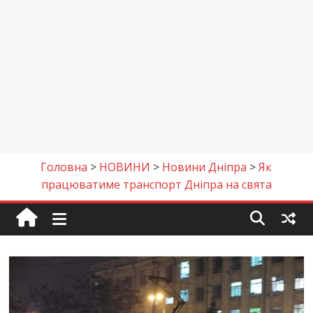
Головна
>
НОВИНИ
>
Новини Дніпра
>
Як
працюватиме транспорт Дніпра на свята