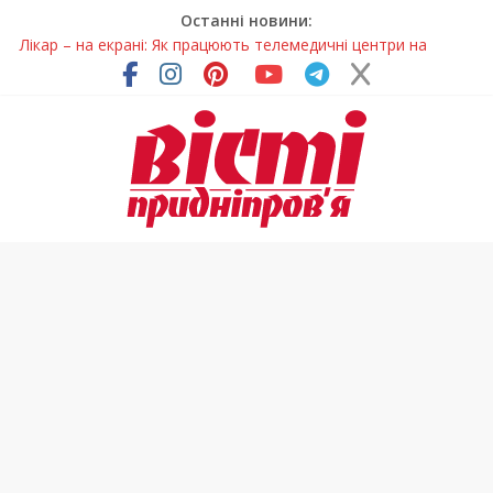
Останні новини:
Лікар – на екрані: Як працюють телемедичні центри на
Дніпропетровщині
У Дніпрі триває масштабна підготовка до опалювального
сезону
Пошуки тривають: на Дніпропетровщині досліджують місце
розташування легендарного монастиря (Фото)
Ветерани Дніпропетровщини отримують шанс на власне
житло
Говорити про воду без паніки: чому важлива правильна
комунікація