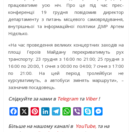
працюватиме усю ніч. Про це під час прес-
конференції 19 грудня повідомив директор
департаменту з питань місцевого самоврядування,
внутрішньої та інформаційної політики ДМР Артем
Нідєлько.
«На час проведення великих концертних заходів на
площі Героїв Майдану перекриватимуть рух
транспорту: 23 грудня з 16:00 по 21:00; 25 грудня з
16:00 по 20:00, 1 січня з 00:00 по 04:00; 7 січня з 17:00
по 21:00. На цей період тролейбуси не
курсуватимуть, а автобуси змінять маршрути», –
зазначив посадовець.
Слідкуйте за нами в
Telegram
та
Viber
!
F
X
P
L
T
W
V
S
M
a
i
i
e
h
i
k
e
Більше на нашому каналі в
YouTube,
та на
c
n
n
l
a
b
y
s