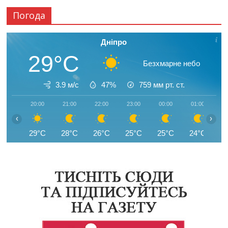
Погода
Дніпро
29°C
Безхмарне небо
3.9 м/с
47%
759
мм рт. ст.
20:00
21:00
22:00
23:00
00:00
01:00
0
‹
›
29°C
28°C
26°C
25°C
25°C
24°C
2