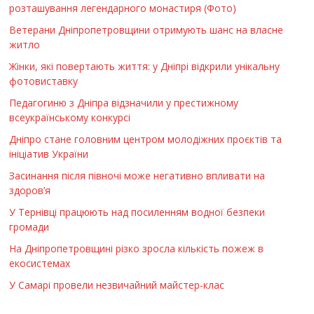
розташування легендарного монастиря (Фото)
Ветерани Дніпропетровщини отримують шанс на власне
житло
Жінки, які повертають життя: у Дніпрі відкрили унікальну
фотовиставку
Педагогиню з Дніпра відзначили у престижному
всеукраїнському конкурсі
Дніпро стане головним центром молодіжних проєктів та
ініціатив України
Засинання після півночі може негативно впливати на
здоров’я
У Тернівці працюють над посиленням водної безпеки
громади
На Дніпропетровщині різко зросла кількість пожеж в
екосистемах
У Самарі провели незвичайний майстер-клас