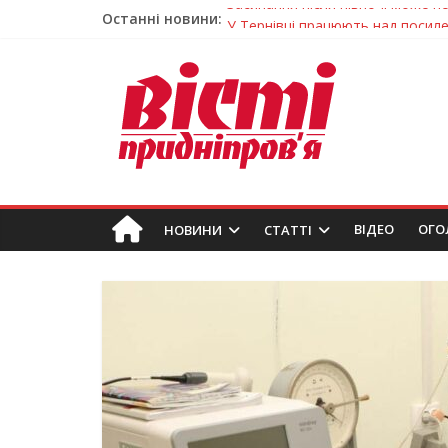
Останні новини:
У Тернівці працюють над посил
На Дніпропетровщині різко зрос
У Самарі провели незвичайний 
Світлові рішення майстрів із Дн
Засинання після півночі може н
ВIДЕО
ОГО
НОВИНИ
СТАТТІ