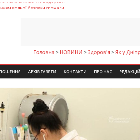
енням водної безпеки громади
ла кількість пожеж в екосистемах
майстер-клас
іпра визнали найкращими в Україні
егативно впливати на здоров’я
Головна
>
НОВИНИ
>
Здоров'я
>
Як у Дні
ЛОШЕННЯ
АРХІВ ГАЗЕТИ
КОНТАКТИ
ПРО НАС
РЕДАКЦІ