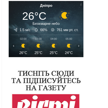
Дніпро
26°C
Безхмарне небо
1.5 м/с
66%
761
мм рт. ст.
02:00
03:00
04:00
05:00
06:00
07:00
‹
›
26°C
25°C
25°C
24°C
25°C
26°C