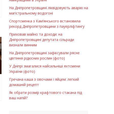
На Дніпропетровщині ліквідовують аварію на
магістральному водогоні
Спортсменка з Кам’янського встановила
рекорд Дніпропетровщини з пауерліфтингу
Приховав майно та доходи: на
Дніпропетровщині депутата сільради
визнали винним
На Дніпропетровщині зафіксували рясне
цвітіння рідкісних рослин (фото)
У Дніпрі змагалися найсильніші яхтсмени
України (фото)
Гречана каша з овочами і яйцем: легкий
домашній рецепт
Як обрати розмір крафтового стакана під
ваш напій?