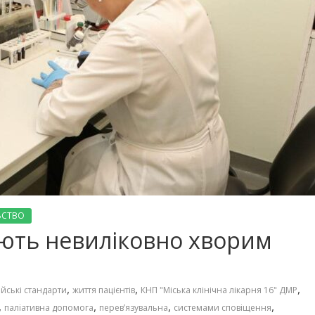
ЬСТВО
ають невиліковно хворим
,
,
,
йські стандарти
життя пацієнтів
КНП "Міська клінічна лікарня 16" ДМР
,
,
,
,
паліативна допомога
перев’язувальна
системами сповіщення