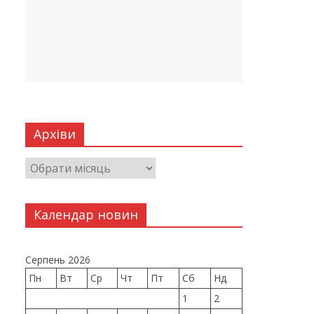
Архіви
Календар новин
Серпень 2026
Пн
Вт
Ср
Чт
Пт
Сб
Нд
1
2