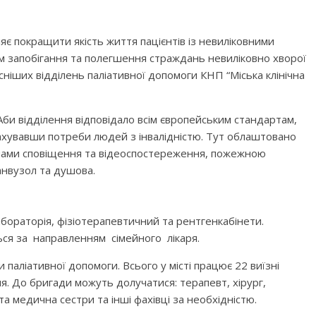
яє покращити якість життя пацієнтів із невиліковними
м запобігання та полегшення страждань невиліковно хворої
сніших відділень паліативної допомоги КНП “Міська клінічна
 Аби відділення відповідало всім європейським стандартам,
ахувавши потреби людей з інвалідністю. Тут облаштовано
емами сповіщення та відеоспостереження, пожежною
анвузол та душова.
лабораторія, фізіотерапевтичний та рентгенкабінети.
ься за направленням сімейного лікаря.
и паліативної допомоги. Всього у місті працює 22 виїзні
. До бригади можуть долучатися: терапевт, хірург,
та медична сестри та інші фахівці за необхідністю.