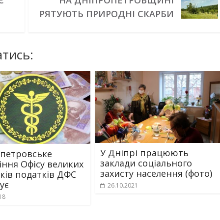
Є
НА ДНІПРОПЕТРОВЩИНІ
РЯТУЮТЬ ПРИРОДНІ СКАРБИ
тись:
У Дніпрі працюють
петровське
заклади соціального
іння Офісу великих
захисту населення (фото)
ків податків ДФС
ує
26.10.2021
18