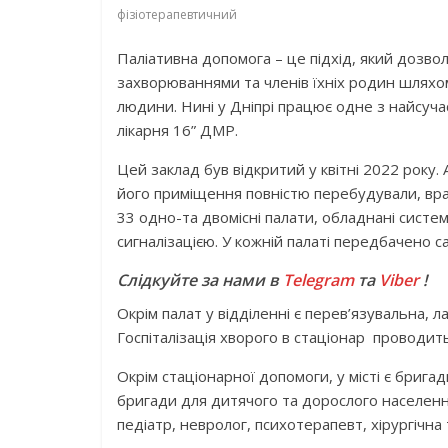
фізіотерапевтичний
Паліативна допомога – це підхід, який дозвол
захворюваннями та членів їхніх родин шляхо
людини. Нині у Дніпрі працює одне з найсуча
лікарня 16” ДМР.
Цей заклад був відкритий у квітні 2022 року.
його приміщення повністю перебудували, вр
33 одно-та двомісні палати, обладнані сист
сигналізацією. У кожній палаті передбачено с
Слідкуйте за нами в
Telegram
та
Viber
!
Окрім палат у відділенні є перев’язувальна, 
Госпіталізація хворого в стаціонар проводит
Окрім стаціонарної допомоги, у місті є бригад
бригади для дитячого та дорослого населення
педіатр, невролог, психотерапевт, хірургічна 