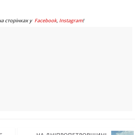
M
на сторінках у
Facebook
,
Instagram
!