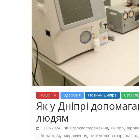
НОВИНИ
Здоров'я
Новини Дніпра
СУСПІЛ
Як у Дніпрі допомаг
людям
,
,
13.06.2024
відеоспостереження
Дніпро
європе
,
,
,
лабораторія
направлення
невиліковно хворі
палата