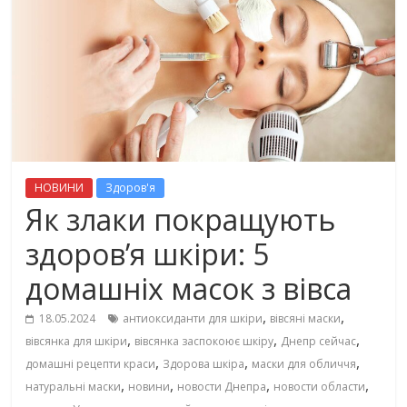
НОВИНИ
Здоров'я
Як злаки покращують
здоров’я шкіри: 5
домашніх масок з вівса
,
,
18.05.2024
антиоксиданти для шкіри
вівсяні маски
,
,
,
вівсянка для шкіри
вівсянка заспокоює шкіру
Днепр сейчас
,
,
,
домашні рецепти краси
Здорова шкіра
маски для обличчя
,
,
,
,
натуральні маски
новини
новости Днепра
новости области