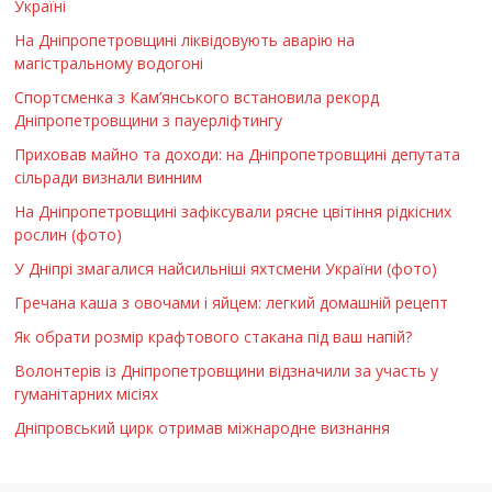
Україні
На Дніпропетровщині ліквідовують аварію на
магістральному водогоні
Спортсменка з Кам’янського встановила рекорд
Дніпропетровщини з пауерліфтингу
Приховав майно та доходи: на Дніпропетровщині депутата
сільради визнали винним
На Дніпропетровщині зафіксували рясне цвітіння рідкісних
рослин (фото)
У Дніпрі змагалися найсильніші яхтсмени України (фото)
Гречана каша з овочами і яйцем: легкий домашній рецепт
Як обрати розмір крафтового стакана під ваш напій?
Волонтерів із Дніпропетровщини відзначили за участь у
гуманітарних місіях
Дніпровський цирк отримав міжнародне визнання