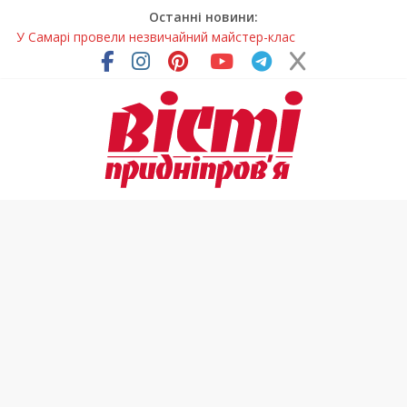
Останні новини:
У Самарі провели незвичайний майстер-клас
Світлові рішення майстрів із Дніпра визнали найкращими в
Україні
На Дніпропетровщині ліквідовують аварію на
магістральному водогоні
Спортсменка з Кам’янського встановила рекорд
Дніпропетровщини з пауерліфтингу
На Дніпропетровщині різко зросла кількість пожеж в
екосистемах