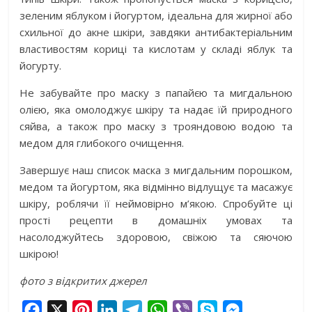
зеленим яблуком і йогуртом, ідеальна для жирної або
схильної до акне шкіри, завдяки антибактеріальним
властивостям кориці та кислотам у складі яблук та
йогурту.
Не забувайте про маску з папайєю та мигдальною
олією, яка омолоджує шкіру та надає їй природного
сяйва, а також про маску з трояндовою водою та
медом для глибокого очищення.
Завершує наш список маска з мигдальним порошком,
медом та йогуртом, яка відмінно відлущує та масажує
шкіру, роблячи її неймовірно м’якою. Спробуйте ці
прості рецепти в домашніх умовах та
насолоджуйтесь здоровою, свіжою та сяючою
шкірою!
фото з відкритих джерел
F
X
P
L
T
W
V
S
M