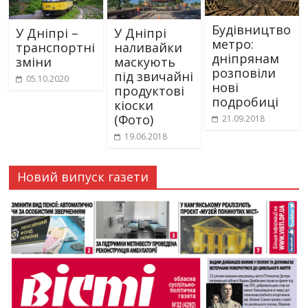
Будівництво
У Дніпрі –
У Дніпрі
метро:
транспортні
наливайки
дніпрянам
зміни
маскують
розповіли
під звичайні
05.10.2020
нові
продуктові
подробиці
кіоски
(Фото)
21.09.2018
19.06.2018
Новий випуск газети