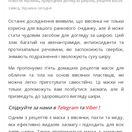
,
,
новости Украины
природний догляд за шкірою
рецепти масок
,
з вівса
Украина сегодня
Останні дослідження виявили, що вівсянка не тільки
корисна для вашого ранкового сніданку, але й може
стати чудовим засобом для догляду за шкірою. Цей
злак багатий на авенантраміди, антиоксиданти та
протизапальні речовини, які заспокоюють свербіж,
знімають подразнення і зволожують суху шкіру.
Ми пропонуємо п’ять домашніх рецептів масок для
обличчя та тіла на основі вівсяних пластівців, які
можна легко приготувати самостійно. Ці маски не
тільки допоможуть вам позбутися засмаги, але й
призведуть до здоровішого вигляду шкіри.
Слідкуйте за нами в
Telegram
та
Viber
!
Одним з рецептів є маска з вівсянки, пахти та меду,
яка ефективно видаляє засмагу і підходить для всіх
типів шкіри. Також пропонується маска з корицею,