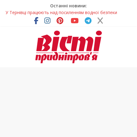
Останні новини:
У Тернівці працюють над посиленням водної безпеки
громади
На Дніпропетровщині різко зросла кількість пожеж в
екосистемах
У Самарі провели незвичайний майстер-клас
Світлові рішення майстрів із Дніпра визнали найкращими в
Україні
Засинання після півночі може негативно впливати на
здоров’я