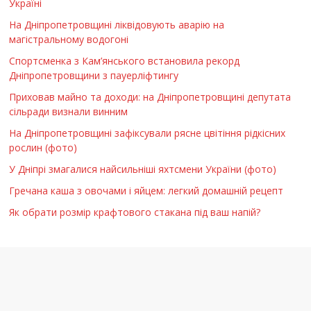
Україні
На Дніпропетровщині ліквідовують аварію на
магістральному водогоні
Спортсменка з Кам’янського встановила рекорд
Дніпропетровщини з пауерліфтингу
Приховав майно та доходи: на Дніпропетровщині депутата
сільради визнали винним
На Дніпропетровщині зафіксували рясне цвітіння рідкісних
рослин (фото)
У Дніпрі змагалися найсильніші яхтсмени України (фото)
Гречана каша з овочами і яйцем: легкий домашній рецепт
Як обрати розмір крафтового стакана під ваш напій?