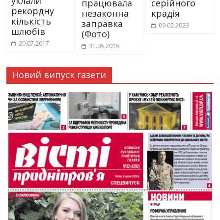
уклали
працювала
серійного
рекордну
незаконна
крадія
кількість
заправка
09.02.2023
шлюбів
(Фото)
20.07.2017
31.05.2019
Новий випуск газети