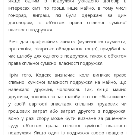
Якщо одним із подружжя укладено договір в
інтересах сім’ї, то гроші, інше майно, в тому числі
гонорар, виграш, які були одержані за цим
договором, є об’єктом права спільної сумісної
власності подружжя.
Речі для професійних занять (музичні інструменти,
оргтехніка, лікарське обладнання тощо), придбані за
час шлюбу для одного з подружжя, також є об’єктом
права спільної сумісної власності подружжя.
Крім того, Кодекс визначає, коли виникає право
спільної сумісної власності подружжя на майно, що
належало дружині, чоловікові. Так, якщо майно
дружини, чоловіка за час шлюбу істотно збільшилося
у своїй вартості внаслідок спільних трудових чи
грошових затрат або затрат другого з подружжя,
воно у разі спору може бути визнане за рішенням
суду об’єктом права спільної сумісної власності
подружжя. Якщо один із подружжя своєю працею і