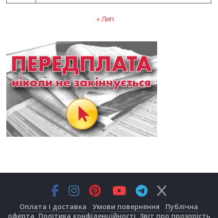
« Лип
Оплата і доставка
Умови повернення
Публічна
оферта
Політика конфіденційності
Звіт про прозорість