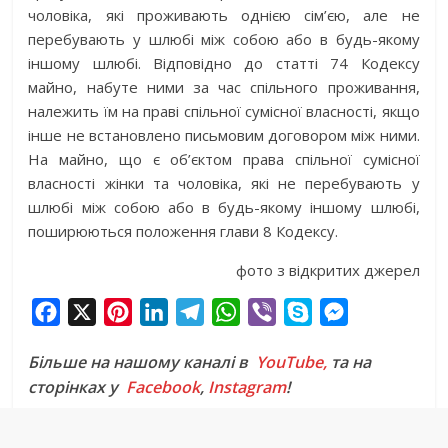
чоловіка, які проживають однією сім’єю, але не
перебувають у шлюбі між собою або в будь-якому
іншому шлюбі. Відповідно до статті 74 Кодексу
майно, набуте ними за час спільного проживання,
належить їм на праві спільної сумісної власності, якщо
інше не встановлено письмовим договором між ними.
На майно, що є об’єктом права спільної сумісної
власності жінки та чоловіка, які не перебувають у
шлюбі між собою або в будь-якому іншому шлюбі,
поширюються положення глави 8 Кодексу.
фото з відкритих джерел
F
X
P
L
T
W
V
S
M
a
i
i
e
h
i
k
e
Більше на нашому каналі в
YouTube,
та на
c
n
n
l
a
b
y
s
сторінках у
Facebook
,
Instagram
!
e
t
k
e
t
e
p
s
b
e
e
g
s
r
e
e