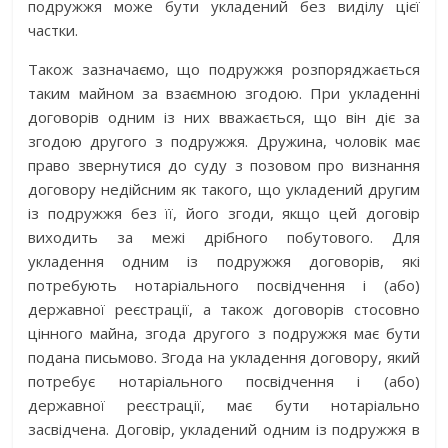
подружжя може бути укладений без виділу цієї
частки.
Також зазначаємо, що подружжя розпоряджається
таким майном за взаємною згодою. При укладенні
договорів одним із них вважається, що він діє за
згодою другого з подружжя. Дружина, чоловік має
право звернутися до суду з позовом про визнання
договору недійсним як такого, що укладений другим
із подружжя без її, його згоди, якщо цей договір
виходить за межі дрібного побутового. Для
укладення одним із подружжя договорів, які
потребують нотаріального посвідчення і (або)
державної реєстрації, а також договорів стосовно
цінного майна, згода другого з подружжя має бути
подана письмово. Згода на укладення договору, який
потребує нотаріального посвідчення і (або)
державної реєстрації, має бути нотаріально
засвідчена. Договір, укладений одним із подружжя в