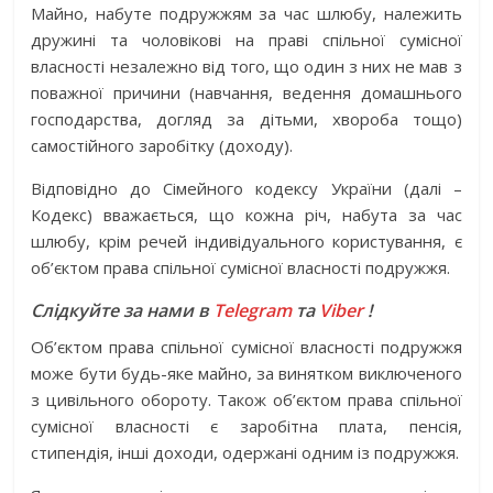
Майно, набуте подружжям за час шлюбу, належить
дружині та чоловікові на праві спільної сумісної
власності незалежно від того, що один з них не мав з
поважної причини (навчання, ведення домашнього
господарства, догляд за дітьми, хвороба тощо)
самостійного заробітку (доходу).
Відповідно до Сімейного кодексу України (далі –
Кодекс) вважається, що кожна річ, набута за час
шлюбу, крім речей індивідуального користування, є
об’єктом права спільної сумісної власності подружжя.
Слідкуйте за нами в
Telegram
та
Viber
!
Об’єктом права спільної сумісної власності подружжя
може бути будь-яке майно, за винятком виключеного
з цивільного обороту. Також об’єктом права спільної
сумісної власності є заробітна плата, пенсія,
стипендія, інші доходи, одержані одним із подружжя.