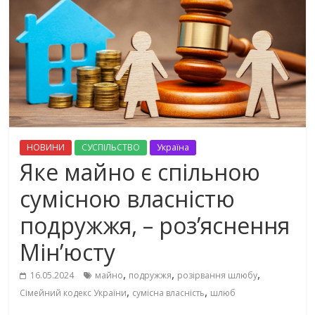
НОВИНИ
СУСПІЛЬСТВО
Україна
Яке майно є спільною
сумісною власністю
подружжя, – роз’яснення
Мін’юсту
,
,
,
16.05.2024
майно
подружжя
розірвання шлюбу
,
,
Сімейний кодекс України
сумісна власність
шлюб