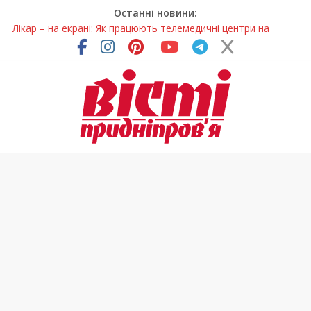
Останні новини:
Лікар – на екрані: Як працюють телемедичні центри на
Дніпропетровщині
У Дніпрі триває масштабна підготовка до опалювального
сезону
Пошуки тривають: на Дніпропетровщині досліджують місце
розташування легендарного монастиря (Фото)
Ветерани Дніпропетровщини отримують шанс на власне
житло
Говорити про воду без паніки: чому важлива правильна
комунікація