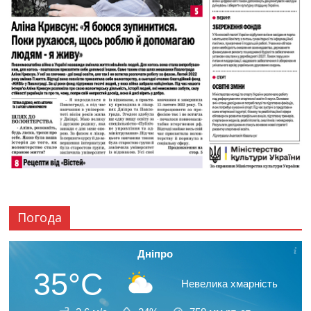
Погода
Дніпро
35°C
Невелика хмарність