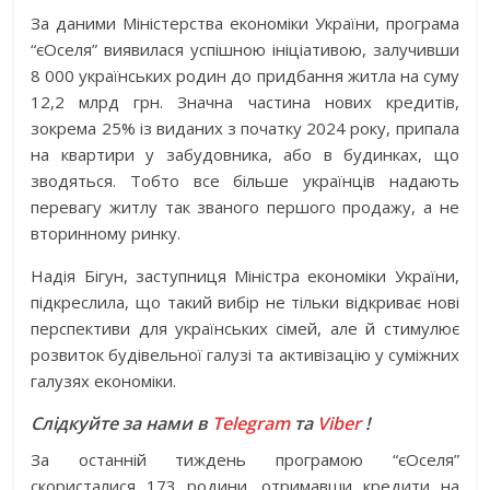
За даними Міністерства економіки України, програма
“єОселя” виявилася успішною ініціативою, залучивши
8 000 українських родин до придбання житла на суму
12,2 млрд грн. Значна частина нових кредитів,
зокрема 25% із виданих з початку 2024 року, припала
на квартири у забудовника, або в будинках, що
зводяться. Тобто все більше українців надають
перевагу житлу так званого першого продажу, а не
вторинному ринку.
Надія Бігун, заступниця Міністра економіки України,
підкреслила, що такий вибір не тільки відкриває нові
перспективи для українських сімей, але й стимулює
розвиток будівельної галузі та активізацію у суміжних
галузях економіки.
Слідкуйте за нами в
Telegram
та
Viber
!
За останній тиждень програмою “єОселя”
скористалися 173 родини, отримавши кредити на