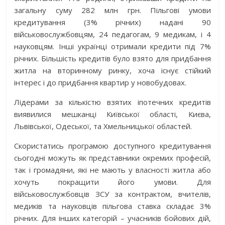
загальну суму 282 млн грн. Пільгові умови
кредитування (3% річних) надані 90
військовослужбовцям, 24 педагогам, 9 медикам, і 4
науковцям. Інші українці отримали кредити під 7%
річних. Більшість кредитів було взято для придбання
житла на вторинному ринку, хоча існує стійкий
інтерес і до придбання квартир у новобудовах.
Лідерами за кількістю взятих іпотечних кредитів
виявилися мешканці Київської області, Києва,
Львівської, Одеської, та Хмельницької областей.
Скористатись програмою доступного кредитування
сьогодні можуть як представники окремих професій,
так і громадяни, які не мають у власності житла або
хочуть покращити його умови. Для
військовослужбовців ЗСУ за контрактом, вчителів,
медиків та науковців пільгова ставка складає 3%
річних. Для інших категорій – учасників бойових дій,