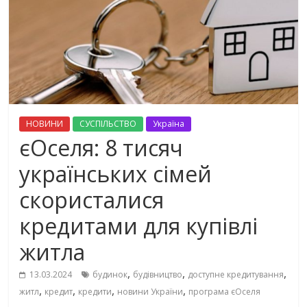
НОВИНИ
СУСПІЛЬСТВО
Україна
єОселя: 8 тисяч
українських сімей
скористалися
кредитами для купівлі
житла
,
,
,
13.03.2024
будинок
будівництво
доступне кредитування
,
,
,
,
житл
кредит
кредити
новини України
програма єОселя