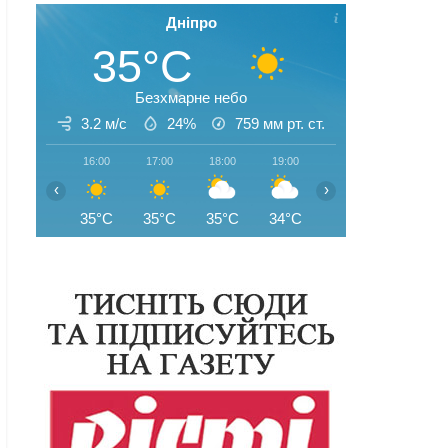
Дніпро
35°C
Безхмарне небо
3.2 м/с
24%
759
мм рт. ст.
16:00
17:00
18:00
19:00
20:00
21:00
‹
›
35°C
35°C
35°C
34°C
32°C
31°C