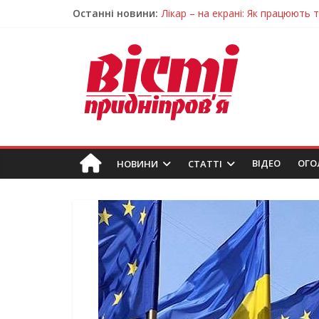
Останні новини:
Лікар – на екрані: Як працюють
У Дніпрі триває масштабна під
Пошуки тривають: на Дніпропет
Ветерани Дніпропетровщини от
Говорити про воду без паніки: 
ВIДЕО
ОГО
НОВИНИ
СТАТТІ