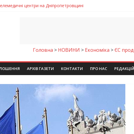
 телемедичні центри на Дніпропетровщині
готовка до опалювального сезону
ровщині досліджують місце розташування легендарного монасти
римують шанс на власне житло
чому важлива правильна комунікація
Головна
>
НОВИНИ
>
Економіка
>
ЄС прод
ЛОШЕННЯ
АРХІВ ГАЗЕТИ
КОНТАКТИ
ПРО НАС
РЕДАКЦІ