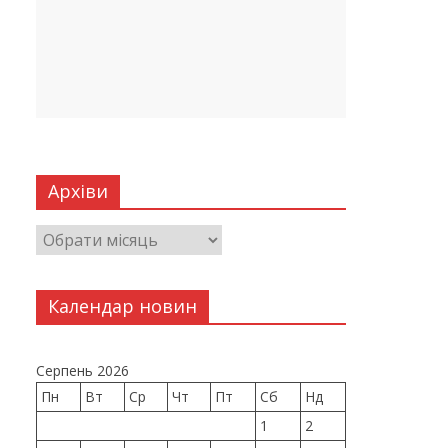
Архіви
Календар новин
Серпень 2026
Пн
Вт
Ср
Чт
Пт
Сб
Нд
1
2