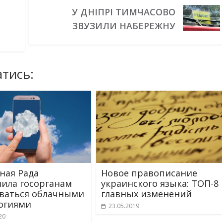
У ДНІПРІ ТИМЧАСОВО
ЗВУЗИЛИ НАБЕРЕЖНУ
тись:
ная Рада
Новое правописание
ила госорганам
украинского языка: ТОП-8
ваться облачными
главных изменений
огиями
23.05.2019
20