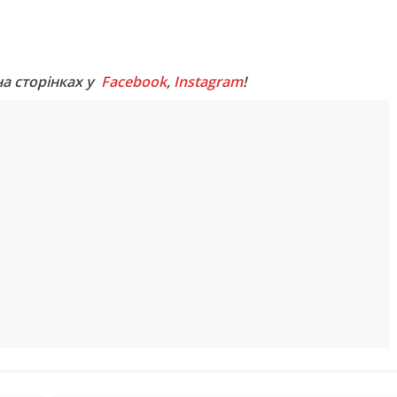
M
на сторінках у
Facebook
,
Instagram
!