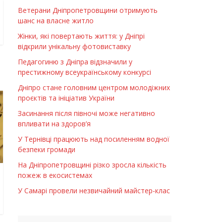
Ветерани Дніпропетровщини отримують
шанс на власне житло
Жінки, які повертають життя: у Дніпрі
відкрили унікальну фотовиставку
Педагогиню з Дніпра відзначили у
престижному всеукраїнському конкурсі
Дніпро стане головним центром молодіжних
проєктів та ініціатив України
Засинання після півночі може негативно
впливати на здоров’я
У Тернівці працюють над посиленням водної
безпеки громади
На Дніпропетровщині різко зросла кількість
пожеж в екосистемах
У Самарі провели незвичайний майстер-клас