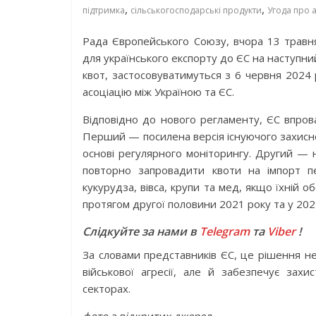
,
,
підтримка
сільськогосподарські продукти
Угода про 
Рада Європейського Союзу, вчора 13 трав
для українського експорту до ЄС на наступний
квот, застосовуватимуться з 6 червня 2024 
асоціацію між Україною та ЄС.
Відповідно до нового регламенту, ЄС впров
Перший — посилена версія існуючого захисно
основі регулярного моніторингу. Другий — 
повторно запровадити квоти на імпорт пе
кукурудза, вівса, крупи та мед, якщо їхній
протягом другої половини 2021 року та у 202
Слідкуйте за нами в
Telegram
та
Viber
!
За словами представників ЄС, це рішення не
військової агресії, але й забезпечує зах
секторах.