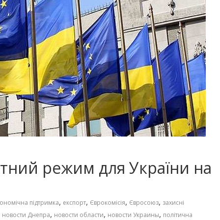
тний режим для України на
,
,
,
,
ономічна підтримка
експорт
Єврокомісія
Євросоюз
захисні
,
,
,
,
новости Днепра
новости области
новости Украины
політична