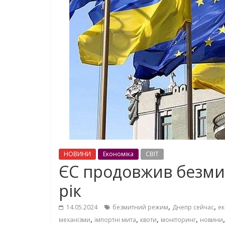
НОВИНИ
Економіка
СВІТ
ЄС продовжив безми
рік
,
,
14.05.2024
безмитний режим
Днепр сейчас
ек
,
,
,
,
механізми
імпортні мита
квоти
моніторинг
новини