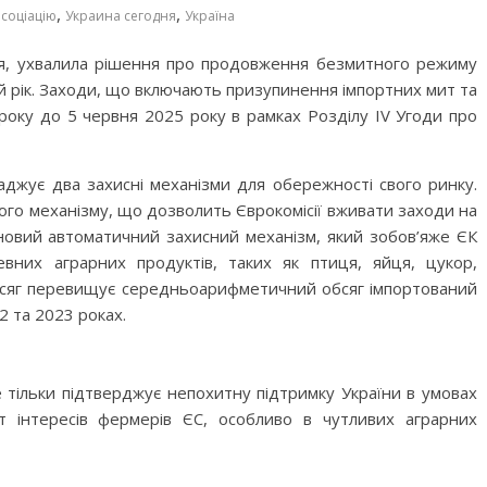
,
,
асоціацію
Украина сегодня
Україна
ня, ухвалила рішення про продовження безмитного режиму
 рік.
Заходи, що включають призупинення імпортних мит та
року до 5 червня 2025 року в рамках Розділу IV Угоди про
аджує два захисні механізми для обережності свого ринку.
го механізму, що дозволить Єврокомісії вживати заходи на
новий автоматичний захисний механізм, який зобов’яже ЄК
вних аграрних продуктів, таких як птиця, яйця, цукор,
 обсяг перевищує середньоарифметичний обсяг імпортований
2 та 2023 роках.
 тільки підтверджує непохитну підтримку України в умовах
ист інтересів фермерів ЄС, особливо в чутливих аграрних