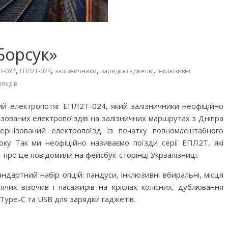
Борсук»
,
,
,
,
Т-024
ЕПЛ2Т-024
залізничники
зарядка гаджетів.
інклюзивні
педів
ий електропотяг ЕПЛ2Т-024, який залізничники неофіційно
зованих електропоїздів на залізничних маршрутах з Дніпра
рнізований електропоїзд із початку повномасштабного
оку Так ми неофіційно називаємо поїзди серії ЕПЛ2Т, які
 про це повідомили на фейсбук-сторінці Укрзалізниці.
андартний набір опцій: пандуси, інклюзивні вбиральні, місця
чих візочків і пасажирів на кріслах колісних, дублювання
Type-C та USB для зарядки гаджетів.