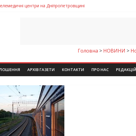
 телемедичні центри на Дніпропетровщині
готовка до опалювального сезону
ровщині досліджують місце розташування легендарного монасти
римують шанс на власне житло
чому важлива правильна комунікація
Головна
>
НОВИНИ
>
Н
ЛОШЕННЯ
АРХІВ ГАЗЕТИ
КОНТАКТИ
ПРО НАС
РЕДАКЦІ