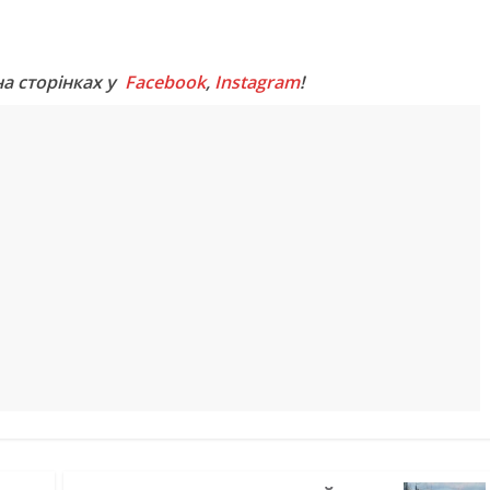
M
на сторінках у
Facebook
,
Instagram
!