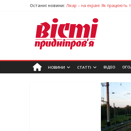
Останні новини:
Лікар – на екрані: Як працюють
У Дніпрі триває масштабна під
Пошуки тривають: на Дніпропет
Ветерани Дніпропетровщини от
Говорити про воду без паніки: 
ВIДЕО
ОГО
НОВИНИ
СТАТТІ