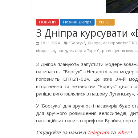
НОВИНИ
Новини Дніпра
РЕГІОН
З Дніпра курсувати «
,
,
18.11.2024
"Борсук"
Дніпро
електропотяг ЕПЛ2
,
,
,
вбиральні
пандуси
порти Type-C
розміщення велоси
З Дніпра планують запустити модернізован
називають “Борсук”. «Невдовзі парк модерні
поповнить ЕПЛ2Т-024. Це вже 34-й моде
вторгнення та четвертий “Борсук” цього р
раніше виготовлялися в нашому Луганську», –
У “Борсука” для зручності пасажирів буде ст
для зручного розміщення велосипедів, дитя
навігаційних написів шрифтом Брайля, порти 
Слідкуйте за нами в
Telegram
та
Viber
!