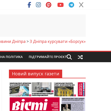
ря (Фото)
овини Дніпра
>
З Дніпра курсувати «Борсук»
ЙНА ПОЛІТИКА
ПІДТРИМАЙТЕ ПРОЄКТ
Новий випуск газети