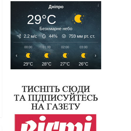
Дніпро
29°C
Безхмарне небо
2.2 м/с
44%
759
мм рт. ст.
00:00
01:00
02:00
03:00
04:00
05:00
‹
›
29°C
28°C
27°C
26°C
26°C
25°C