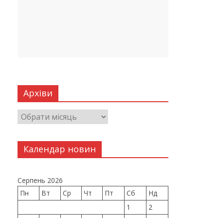
Архіви
Календар новин
Серпень 2026
Пн
Вт
Ср
Чт
Пт
Сб
Нд
1
2