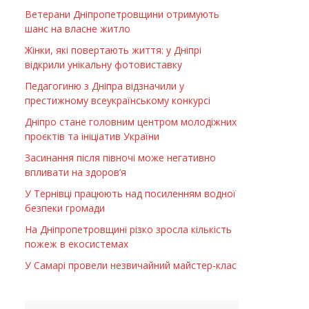
Ветерани Дніпропетровщини отримують
шанс на власне житло
Жінки, які повертають життя: у Дніпрі
відкрили унікальну фотовиставку
Педагогиню з Дніпра відзначили у
престижному всеукраїнському конкурсі
Дніпро стане головним центром молодіжних
проєктів та ініціатив України
Засинання після півночі може негативно
впливати на здоров’я
У Тернівці працюють над посиленням водної
безпеки громади
На Дніпропетровщині різко зросла кількість
пожеж в екосистемах
У Самарі провели незвичайний майстер-клас