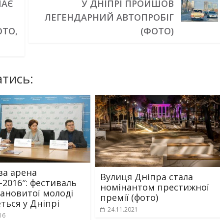
ПАЄ
У ДНІПРІ ПРОЙШОВ
ЛЕГЕНДАРНИЙ АВТОПРОБІГ
ОТО,
(ФОТО)
тись:
ва арена
Вулиця Дніпра стала
-2016″: фестиваль
номінантом престижної
лановитої молоді
премії (фото)
ться у Дніпрі
24.11.2021
16