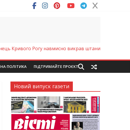
анець Кривого Рогу навмисно викрав штани
ЙНА ПОЛІТИКА
ПІДТРИМАЙТЕ ПРОЄКТ
Новий випуск газети