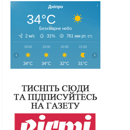
Дніпро
34°C
Безхмарне небо
2 м/с
31%
761
мм рт. ст.
18:00
19:00
20:00
21:00
22:00
23:00
‹
›
34°C
34°C
32°C
31°C
30°C
28°C