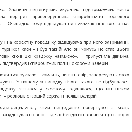
о. Хлопець підтягнутий, акуратно підстрижений, чисто
ла портрет правопорушника співробітниця торгового
. – Очевидно тому відвідувач не викликав ні в кого з нас
у і на коректну поведінку відвідувача при його затриманні.
турнікет каси – і був такий! Але він чомусь не став цього
овік скоїв цю крадіжку навмисно», – припустила дівчина.
підтвердив і співробітник поліції охорони Валерій.
водяться зухвало – хамлять, чинять опір, заперечують свою
ожують. У нашому ж випадку нічого такого не відбувалося.
ідразу зізнався у скоєному. Здавалося, що він цілком
 – розповів старший сержант поліції Валерій.
одій-рецидивіст, який нещодавно повернувся з місць
 занудьгував по зоні. Під час бесіди він зізнався, що в тюрмі