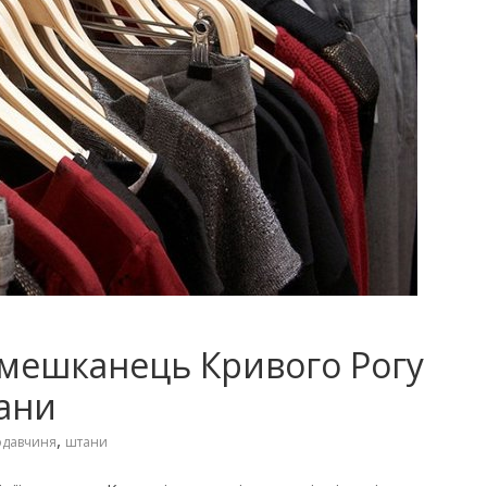
: мешканець Кривого Рогу
ани
,
одавчиня
штани