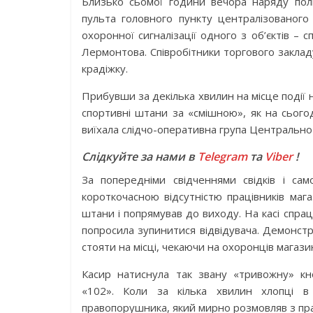
Близько сьомої години вечора наряду поліц
пульта головного пункту централізованог
охоронної сигналізації одного з об’єктів – 
Лермонтова. Співробітники торгового заклад
крадіжку.
Прибувши за декілька хвилин на місце події
спортивні штани за «смішною», як на сьогод
виїхала слідчо-оперативна група Центрально-М
Слідкуйте за нами в
Telegram
та
Viber
!
За попередніми свідченнями свідків і сам
короткочасною відсутністю працівників мага
штани і попрямував до виходу. На касі спра
попросила зупинитися відвідувача. Демонстр
стояти на місці, чекаючи на охоронців магази
Касир натиснула так звану «тривожну» кн
«102». Коли за кілька хвилин хлопці в 
правопорушника, який мирно розмовляв з пр