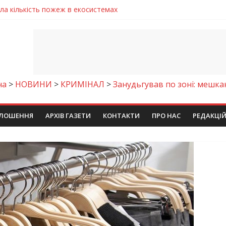
ла кількість пожеж в екосистемах
майстер-клас
іпра визнали найкращими в Україні
ть аварію на магістральному водогоні
енням водної безпеки громади
на
>
НОВИНИ
>
КРИМІНАЛ
>
Занудьгував по зоні: мешк
ЛОШЕННЯ
АРХІВ ГАЗЕТИ
КОНТАКТИ
ПРО НАС
РЕДАКЦІ