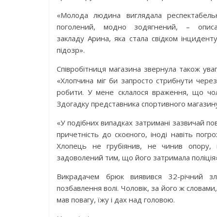
«Молода людина виглядала респектабельн
поголений, модно зодягнений, – описа
закладу Арина, яка стала свідком інциденту
підозр».
Співробітниця магазина звернула також уваг
«Хлопчина міг би запросто стрибнути через 
робити. У мене склалося враження, що чол
Здогадку представника спортивного магазину 
«У подібних випадках затримані зазвичай по
причетність до скоєного, іноді навіть погр
Хлопець не грубіянив, не чинив опору, в
задоволений тим, що його затримала поліція»,
Викрадачем брюк виявився 32-річний зл
позбавлення волі. Чоловік, за його ж словами,
мав повагу, їжу і дах над головою.