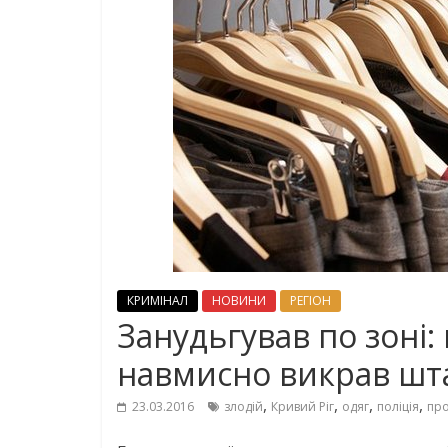
КРИМІНАЛ
НОВИНИ
РЕГІОН
Занудьгував по зоні
навмисно викрав шт
,
,
,
,
23.03.2016
злодій
Кривий Ріг
одяг
поліція
пр