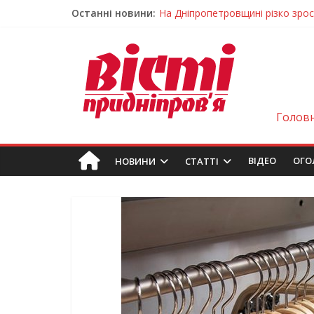
Останні новини:
На Дніпропетровщині різко зрос
У Самарі провели незвичайний 
Світлові рішення майстрів із Дн
На Дніпропетровщині ліквідовую
У Тернівці працюють над посил
Голов
ВIДЕО
ОГО
НОВИНИ
СТАТТІ