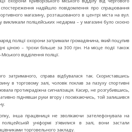
ії охорони Криворізького міського відділу від чергового
о спостереження надійшло повідомлення про спрацювання
спортивного магазину, розташованого в центрі міста на вул.
у викликали поліцейських недарма – у магазині було скоєно
 наряд поліції охорони затримали громадянина, який поцупив
ні ціною – трохи більше за 300 грн. На місце події також
іського відділення поліції.
ого затриманого, справа відбувалася так. Скориставшись
зину в торговому залі, чоловік поклав за пазуху спортивні
цювала протикрадіжна сигналізація. Касир, не розгубившись,
ативно піднявши руки вгору і посміхаючись, той залишився
ну.
опку, інша працівниця не зволікаючи зателефонувала на
поліцейській уніформі з’явилися в залі, вони застали
ацівниками торговельного закладу.