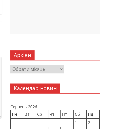
Архіви
Календар новин
Серпень 2026
Пн
Вт
Ср
Чт
Пт
Сб
Нд
1
2