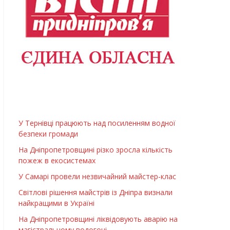
У Тернівці працюють над посиленням водної
безпеки громади
На Дніпропетровщині різко зросла кількість
пожеж в екосистемах
У Самарі провели незвичайний майстер-клас
Світлові рішення майстрів із Дніпра визнали
найкращими в Україні
На Дніпропетровщині ліквідовують аварію на
магістральному водогоні