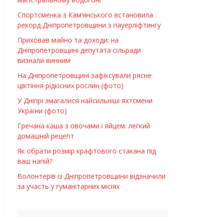
Спортсменка з Кам’янського встановила
рекорд Дніпропетровщини з пауерліфтингу
Приховав майно та доходи: на
Дніпропетровщині депутата сільради
визнали винним
На Дніпропетровщині зафіксували рясне
цвітіння рідкісних рослин (фото)
У Дніпрі змагалися найсильніші яхтсмени
України (фото)
Гречана каша з овочами і яйцем: легкий
домашній рецепт
Як обрати розмір крафтового стакана під
ваш напій?
Волонтерів із Дніпропетровщини відзначили
за участь у гуманітарних місіях