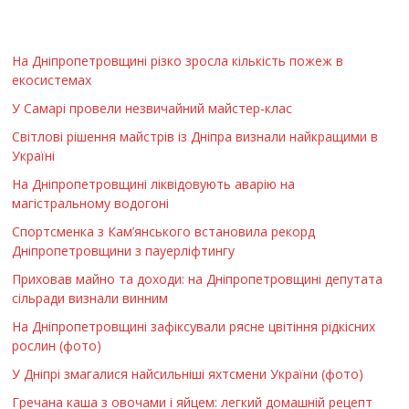
На Дніпропетровщині різко зросла кількість пожеж в
екосистемах
У Самарі провели незвичайний майстер-клас
Світлові рішення майстрів із Дніпра визнали найкращими в
Україні
На Дніпропетровщині ліквідовують аварію на
магістральному водогоні
Спортсменка з Кам’янського встановила рекорд
Дніпропетровщини з пауерліфтингу
Приховав майно та доходи: на Дніпропетровщині депутата
сільради визнали винним
На Дніпропетровщині зафіксували рясне цвітіння рідкісних
рослин (фото)
У Дніпрі змагалися найсильніші яхтсмени України (фото)
Гречана каша з овочами і яйцем: легкий домашній рецепт