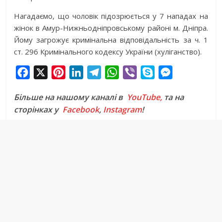
Нагадаємо, що чоловік підозрюється у 7 нападах на
жінок в Амур-Нижньодніпровському районі м. Дніпра.
Йому загрожує кримінальна відповідальність за ч. 1
ст. 296 Кримінального кодексу України (хуліганство).
F
X
P
L
T
W
V
S
M
a
i
i
e
h
i
k
e
Більше на нашому каналі в
YouTube,
та на
c
n
n
l
a
b
y
s
сторінках у
Facebook
,
Instagram
!
e
t
k
e
t
e
p
s
b
e
e
g
s
r
e
e
o
r
d
r
A
n
o
e
I
a
p
g
k
s
n
m
p
e
t
r