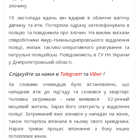
злочину.
19 листопада вдень він вдарив в обличчя вагітну
дівчину та втік. Потерпіла одразу зателефонувала в
поліцію та повідомила про злочин. На виклик виїхали
співробітники Амур-Нижньодніпровського відділення
поліції, екіпаж тактико-оперативного реагування та
патрульні поліцейські. Повідомляють в ГУ Нп України
у Дніпропетровській області.
Слідкуйте за нами в
Telegram
та
Viber
!
За словами очевидців було встановлено, що
нападник втік до під’їзду та сховався у квартирі.
Чоловіка затримали – ним виявився 32-річний
місцевий житель. Зараз його опитують у відділенні
поліції. Затриманий вже зізнався у нападах на жінок,
також потерпіла впізнала в ньому свого кривдника.
Наразі триває процес впізнання з боку інших
потерпілих жінок.