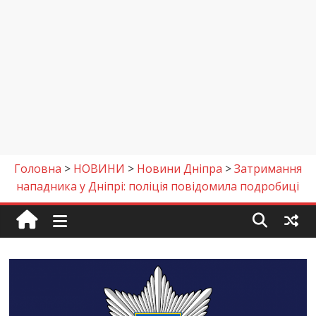
Головна
>
НОВИНИ
>
Новини Дніпра
>
Затримання
нападника у Дніпрі: поліція повідомила подробиці