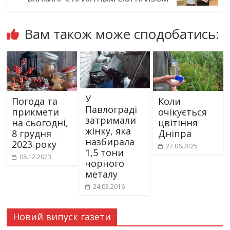
Вам також може сподобатись:
У
Погода та
Коли
Павлограді
прикмети
очікується
затримали
на сьогодні,
цвітіння
жінку, яка
8 грудня
Дніпра
назбирала
2023 року
27.06.2025
1,5 тони
08.12.2023
чорного
металу
24.03.2016
Новий випуск газети