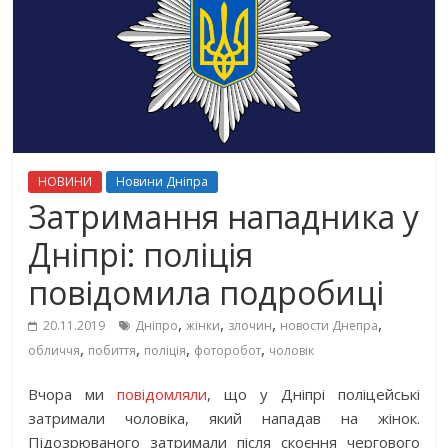
НОВИНИ
Новини Дніпра
Затримання нападника у
Дніпрі: поліція
повідомила подробиці
,
,
,
,
20.11.2019
Дніпро
жінки
злочин
новости Днепра
,
,
,
,
обличчя
побиття
поліція
фоторобот
чоловік
Вчора ми
повідомляли
, що у Дніпрі поліцейські
затримали чоловіка, який нападав на жінок.
Підозрюваного затримали після скоєння чергового