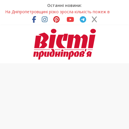
Останні новини:
У Самарі провели незвичайний майстер-клас
Світлові рішення майстрів із Дніпра визнали найкращими в
Україні
На Дніпропетровщині ліквідовують аварію на
магістральному водогоні
Спортсменка з Кам’янського встановила рекорд
Дніпропетровщини з пауерліфтингу
На Дніпропетровщині різко зросла кількість пожеж в
екосистемах