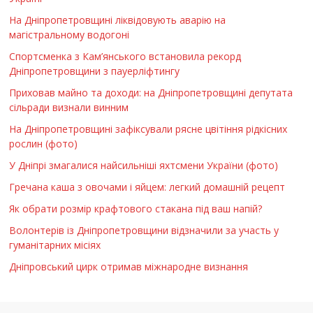
На Дніпропетровщині ліквідовують аварію на
магістральному водогоні
Спортсменка з Кам’янського встановила рекорд
Дніпропетровщини з пауерліфтингу
Приховав майно та доходи: на Дніпропетровщині депутата
сільради визнали винним
На Дніпропетровщині зафіксували рясне цвітіння рідкісних
рослин (фото)
У Дніпрі змагалися найсильніші яхтсмени України (фото)
Гречана каша з овочами і яйцем: легкий домашній рецепт
Як обрати розмір крафтового стакана під ваш напій?
Волонтерів із Дніпропетровщини відзначили за участь у
гуманітарних місіях
Дніпровський цирк отримав міжнародне визнання