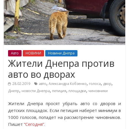
Авто
НОВИНИ
Новини Дніпра
Жители Днепра против
авто во дворах
,
,
,
,
28.02.2019
авто
Александра Кобзенко
голоса
двор
,
,
,
,
Днепр
новости Днепра
петиция
площадки
чиновники
Жители Днепра просят убрать авто со дворов и
детских площадок. Если петиция наберет минимум в
1000 голосов, попадет на рассмотрение чиновников.
Пишет
“Сегодня”.