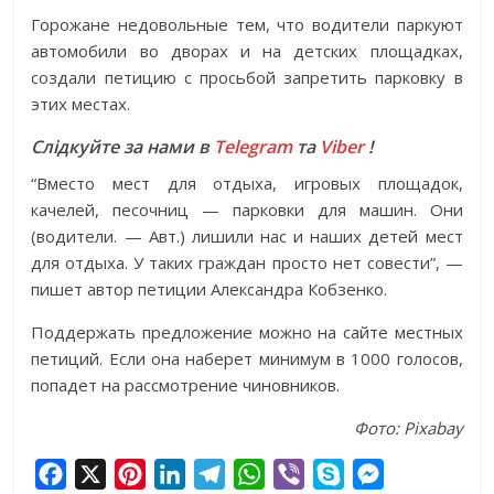
Горожане недовольные тем, что водители паркуют
автомобили во дворах и на детских площадках,
создали петицию с просьбой запретить парковку в
этих местах.
Слідкуйте за нами в
Telegram
та
Viber
!
“Вместо мест для отдыха, игровых площадок,
качелей, песочниц — парковки для машин. Они
(водители. — Авт.) лишили нас и наших детей мест
для отдыха. У таких граждан просто нет совести”, —
пишет автор петиции Александра Кобзенко.
Поддержать предложение можно на сайте местных
петиций. Если она наберет минимум в 1000 голосов,
попадет на рассмотрение чиновников.
Фото: Pixabay
F
X
P
L
T
W
V
S
M