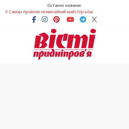
Останні новини:
У Самарі провели незвичайний майстер-клас
Світлові рішення майстрів із Дніпра визнали найкращими в
Україні
На Дніпропетровщині ліквідовують аварію на
магістральному водогоні
Спортсменка з Кам’янського встановила рекорд
Дніпропетровщини з пауерліфтингу
На Дніпропетровщині різко зросла кількість пожеж в
екосистемах