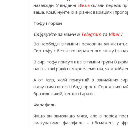
назавжди. У виданні
Elle.ua
склали перелік про
ваша. Комбінуйте їх в різних варіаціях і пропо
Тофу і горіхи
Слідкуйте за нами в
Telegram
та
Viber
!
Всі необхідні вітаміни і речовини, які містять
Сир тофу є без чітко вираженого смаку і запа
В сирі тофу присутні всі вітаміни групи В (крім 
навіть такі рідкісні мікроелементи, як молібде
А от жир, який присутній в звичайних си
відчуттям ситості і бадьорості. Серед них на
бразильський, кешью і арахіс.
Фалафель
Якщо ви звикли до м’яса, але в період пос
смакуватиме фалафель – обсмажені у фри