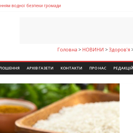
енням водної безпеки громади
ла кількість пожеж в екосистемах
майстер-клас
іпра визнали найкращими в Україні
егативно впливати на здоров’я
Головна
>
НОВИНИ
>
Здоров'я
ЛОШЕННЯ
АРХІВ ГАЗЕТИ
КОНТАКТИ
ПРО НАС
РЕДАКЦІ