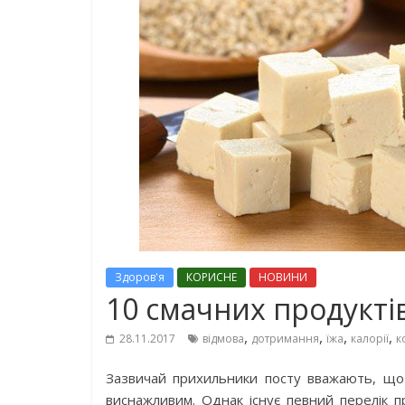
Здоров'я
КОРИСНЕ
НОВИНИ
10 смачних продуктів,
,
,
,
,
28.11.2017
відмова
дотримання
їжа
калорії
к
Зазвичай прихильники посту вважають, що п
виснажливим. Однак існує певний перелік пр