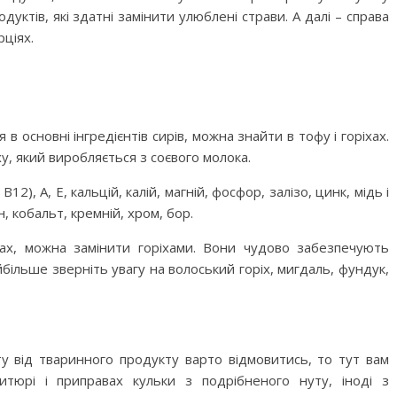
дуктів, які здатні замінити улюблені страви. А далі – справа
рціях.
ся в основні інгредієнтів сирів, можна знайти в тофу і горіхах.
ху, який виробляється з соєвого молока.
В12), А, Е, кальцій, калій, магній, фосфор, залізо, цинк, мідь і
н, кобальт, кремній, хром, бор.
рах, можна замінити горіхами. Вони чудово забезпечують
йбільше зверніть увагу на волоський горіх, мигдаль, фундук,
ту від тваринного продукту варто відмовитись, то тут вам
тюрі і приправах кульки з подрібненого нуту, іноді з