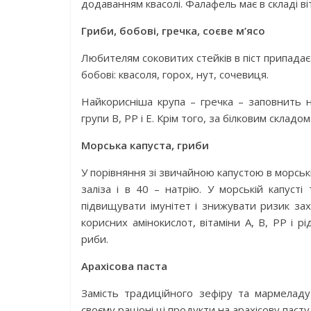
додаванням квасолі. Фалафель має в складі віт
Гриби, бобові, гречка, соєве м’ясо
Любителям соковитих стейків в піст припадає
бобові: квасоля, горох, нут, сочевиця.
Найкорисніша крупа – гречка – заповнить не
групи В, РР і Е. Крім того, за білковим складо
Морська капуста, гриби
У порівняння зі звичайною капустою в морські
заліза і в 40 – натрію. У морській капусті
підвищувати імунітет і знижувати ризик за
корисних амінокислот, вітаміни А, В, РР і 
риби.
Арахісова паста
Замість традиційного зефіру та мармелад
своєму раціоні ці продукти на арахісову пасту