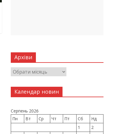
Архіви
Календар новин
Серпень 2026
Пн
Вт
Ср
Чт
Пт
Сб
Нд
1
2