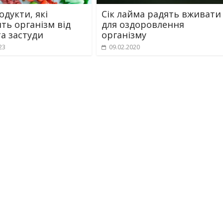
одукти, які
Сік лайма радять вживати
ять організм від
для оздоровлення
та застуди
організму
23
09.02.2020