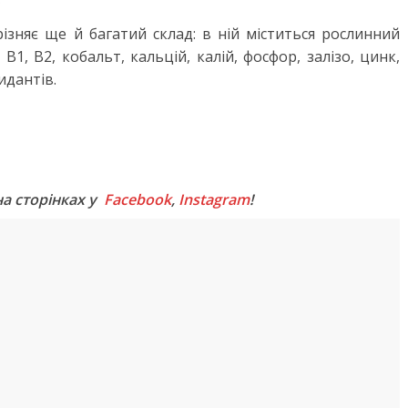
різняє ще й багатий склад: в ній міститься рослинний
, В1, В2, кобальт, кальцій, калій, фосфор, залізо, цинк,
идантів.
M
на сторінках у
Facebook
,
Instagram
!