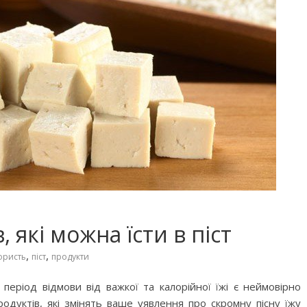
 які можна їсти в піст
,
,
ористь
піст
продукти
еріод відмови від важкої та калорійної їжі є неймовірно
одуктів, які змінять ваше уявлення про скромну пісну їжу