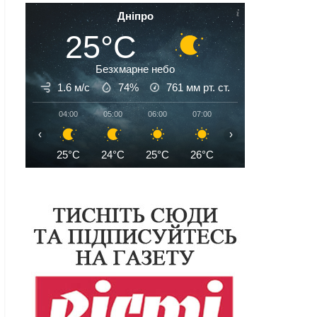
Дніпро
25°C
Безхмарне небо
1.6 м/с
74%
761
мм рт. ст.
04:00
05:00
06:00
07:00
08:00
09:00
‹
›
25°C
24°C
25°C
26°C
28°C
30°C