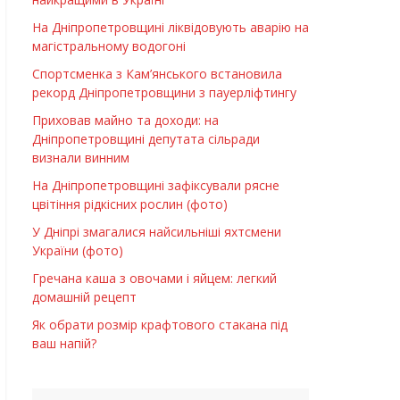
На Дніпропетровщині ліквідовують аварію на
магістральному водогоні
Спортсменка з Кам’янського встановила
рекорд Дніпропетровщини з пауерліфтингу
Приховав майно та доходи: на
Дніпропетровщині депутата сільради
визнали винним
На Дніпропетровщині зафіксували рясне
цвітіння рідкісних рослин (фото)
У Дніпрі змагалися найсильніші яхтсмени
України (фото)
Гречана каша з овочами і яйцем: легкий
домашній рецепт
Як обрати розмір крафтового стакана під
ваш напій?