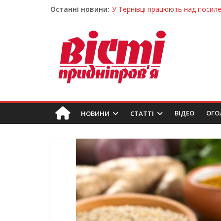
Останні новини:
У Тернівці працюють над посил
На Дніпропетровщині різко зрос
У Самарі провели незвичайний 
Світлові рішення майстрів із Дн
Засинання після півночі може н
ВIДЕО
ОГО
НОВИНИ
СТАТТІ