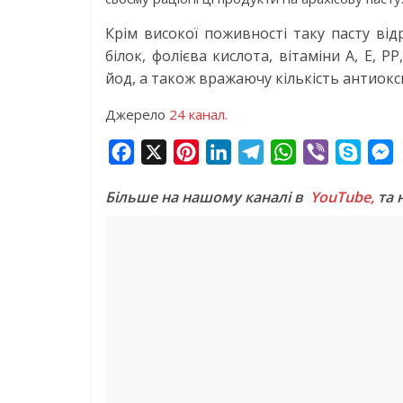
Крім високої поживності таку пасту від
білок, фолієва кислота, вітаміни А, Е, РР
йод, а також вражаючу кількість антиокс
Джерело
24 канал.
F
X
P
L
T
W
V
S
a
i
i
e
h
i
k
e
Більше на нашому каналі в
YouTube,
та 
c
n
n
l
a
b
y
s
e
t
k
e
t
e
p
s
b
e
e
g
s
r
e
e
o
r
d
r
A
n
o
e
I
a
p
g
k
s
n
m
p
e
t
r