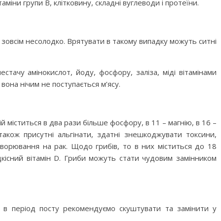
аміни групи В, клітковину, складні вуглеводи і протеїни.
 зовсім несолодко. Врятувати в такому випадку можуть ситні
стачу амінокислот, йоду, фосфору, заліза, міді вітамінами
м вона нічим не поступається м’ясу.
й міститься в два рази більше фосфору, в 11 – магнію, в 16 –
 також присутні альгінати, здатні знешкоджувати токсини,
хворювання на рак. Щодо грибів, то в них міститься до 18
рідкісний вітамін D. Гриби можуть стати чудовим замінником
у в період посту рекомендуємо скуштувати та замінити у
.