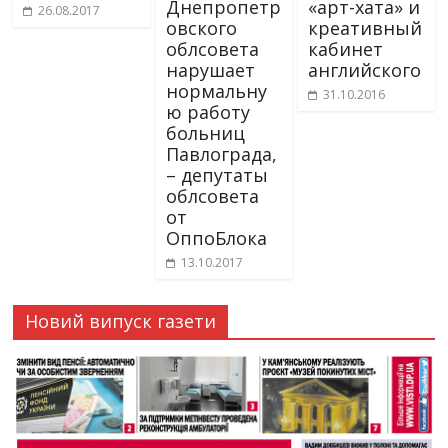
Днепропетр
«арт-хата» и
26.08.2017
овского
креативный
облсовета
кабинет
нарушает
английского
нормальну
31.10.2016
ю работу
больниц
Павлограда,
– депутаты
облсовета
от
ОппоБлока
13.10.2017
Новий випуск газети