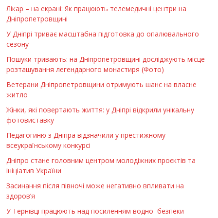
Лікар – на екрані: Як працюють телемедичні центри на
Дніпропетровщині
У Дніпрі триває масштабна підготовка до опалювального
сезону
Пошуки тривають: на Дніпропетровщині досліджують місце
розташування легендарного монастиря (Фото)
Ветерани Дніпропетровщини отримують шанс на власне
житло
Жінки, які повертають життя: у Дніпрі відкрили унікальну
фотовиставку
Педагогиню з Дніпра відзначили у престижному
всеукраїнському конкурсі
Дніпро стане головним центром молодіжних проєктів та
ініціатив України
Засинання після півночі може негативно впливати на
здоров’я
У Тернівці працюють над посиленням водної безпеки