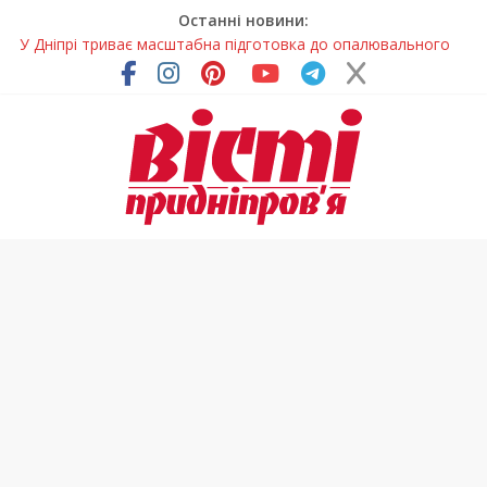
Останні новини:
У Дніпрі триває масштабна підготовка до опалювального
сезону
Пошуки тривають: на Дніпропетровщині досліджують місце
розташування легендарного монастиря (Фото)
Ветерани Дніпропетровщини отримують шанс на власне
житло
Говорити про воду без паніки: чому важлива правильна
комунікація
Лікар – на екрані: Як працюють телемедичні центри на
Дніпропетровщині