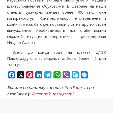
нарастили поставки антрацитового угля от нашего
шахтоуправления Обуховские. В феврале на наши
станции суммарно зайдет более 400 тыс. тонн
импортного угля. Конечно, импорт – это временная и
крайняя мера. Сегодня поставки угля из других стран
вынужденная необходимость для стабилизации
сложной ситуации в энергетике», – резюмировал
Ильдар Салеев.
Всего до конца года на шахтах ДТЭК
Павлоградуголь планируют добыть более 15 млн
тонн угля.
F
X
P
L
T
W
V
S
M
a
i
i
e
h
i
k
e
Більше на нашому каналі в
YouTube,
та на
c
n
n
l
a
b
y
s
сторінках у
Facebook
,
Instagram
!
e
t
k
e
t
e
p
s
b
e
e
g
s
r
e
e
o
r
d
r
A
n