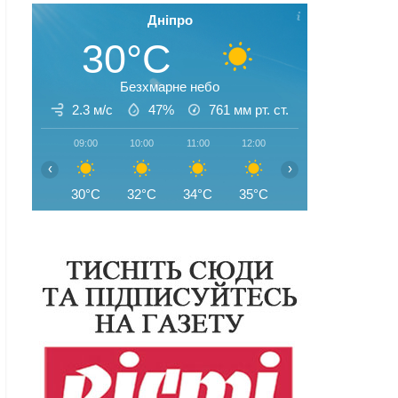
Дніпро
30°C
Безхмарне небо
2.3 м/с
47%
761
мм рт. ст.
09:00
10:00
11:00
12:00
13:00
14:00
‹
›
30°C
32°C
34°C
35°C
35°C
35°C