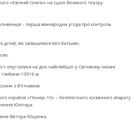
кого «Євгеній Онєгін» на сцені Великого театру.
а конвенція – перша міжнародна угода про контроль
дітей, які залишилися без батьків».
їлю.
єст опустилися на дно найглибшої у Світовому океані
 глибини 10916 м.
осини з В’єтнамом.
ного корабля «Піонер-10» – безпілотного космічного апарату
чення Юпітера.
аїни Віктора Ющенка.