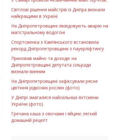
Світлові рішення майстрів із Дніпра визнали
найкращими в Україні
На Дніпропетровщині ліквідовують аварію на
магістральному водогоні
Спортсменка з Кам’янського встановила
рекорд Дніпропетровщини з пауерліфтингу
Приховав майно та доходи: на
Дніпропетровщині депутата сільради
визнали винним
На Дніпропетровщині зафіксували рясне
цвітіння рідкісних рослин (фото)
У Дніпрі змагалися найсильніші яхтсмени
України (фото)
Гречана каша з овочами і яйцем: легкий
домашній рецепт