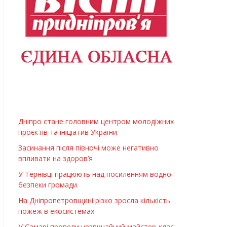
Дніпро стане головним центром молодіжних
проєктів та ініціатив України
Засинання після півночі може негативно
впливати на здоров’я
У Тернівці працюють над посиленням водної
безпеки громади
На Дніпропетровщині різко зросла кількість
пожеж в екосистемах
У Самарі провели незвичайний майстер-клас