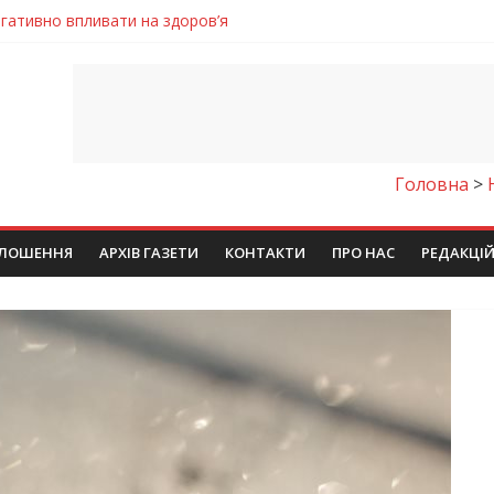
егативно впливати на здоров’я
енням водної безпеки громади
ла кількість пожеж в екосистемах
майстер-клас
молодіжних проєктів та ініціатив України
Головна
>
ЛОШЕННЯ
АРХІВ ГАЗЕТИ
КОНТАКТИ
ПРО НАС
РЕДАКЦІ