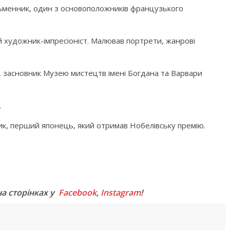
сьменник, один з основоположників французького
 художник-імпресіоніст. Малював портрети, жанрові
, засновник Музею мистецтв імені Богдана та Варвари
.
ик, перший японець, який отримав Нобелівську премію.
M
на сторінках у
Facebook
,
Instagram
!