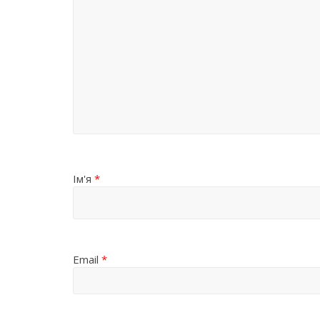
Ім'я
*
Email
*