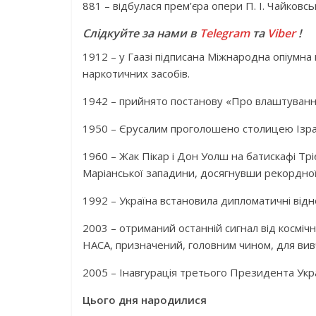
881 – відбулася прем’єра опери П. І. Чайковсь
Слідкуйте за нами в
Telegram
та
Viber
!
1912 – у Гаазі підписана Міжнародна опіумн
наркотичних засобів.
1942 – прийнято постанову «Про влаштування 
1950 – Єрусалим проголошено столицею Ізра
1960 – Жак Пікар і Дон Уолш на батискафі Трі
Маріанської западини, досягнувши рекордної
1992 – Україна встановила дипломатичні відн
2003 – отриманий останній сигнал від косміч
НАСА, призначений, головним чином, для вив
2005 – Інавгурація третього Президента Укр
Цього дня народилися