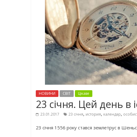
НОВИНИ
СВІТ
Цікаве
23 січня. Цей день в і
,
,
,
23.01.2017
23 січня
история
календар
особис
23 січня 1556 року стався землетрус в Шеньс