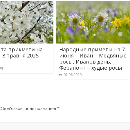
 та прикмети на
Народные приметы на 7
, 8 травня 2025
июня – Иван – Медвяные
росы, Иванов день,
Ферапонт – худые росы
25
07.06.2020
Обов’язкові поля позначені
*