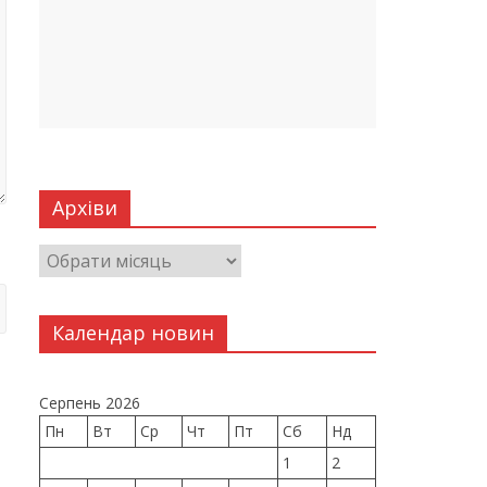
Архіви
Календар новин
Серпень 2026
Пн
Вт
Ср
Чт
Пт
Сб
Нд
1
2