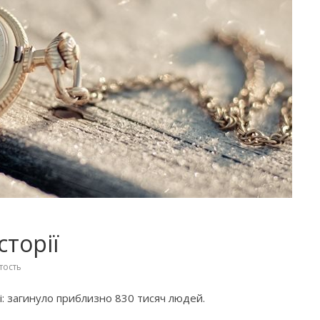
сторії
тость
і: загинуло приблизно 830 тисяч людей.