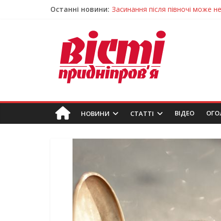
Останні новини:
Засинання після півночі може н
У Тернівці працюють над посил
На Дніпропетровщині різко зрос
У Самарі провели незвичайний 
Дніпро стане головним центром 
ВIДЕО
ОГО
НОВИНИ
СТАТТІ