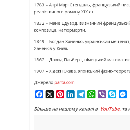
1783 – Анрі Марі Стендаль, французький пи
реалістичного роману XIX ст.
1832 – Мане Едуард, визначний французький
композиції, натюрморти.
1849 – Богдан Ханенко, український меценат
Ханенків у Києві.
1862 – Давид Гільберт, німецький математик
1907 – Хідекі Юкава, японський фізик-теорет
Джерело
parta.com
F
X
P
L
T
W
V
S
a
i
i
e
h
i
k
e
Більше на нашому каналі в
YouTube,
та 
c
n
n
l
a
b
y
s
e
t
k
e
t
e
p
s
b
e
e
g
s
r
e
e