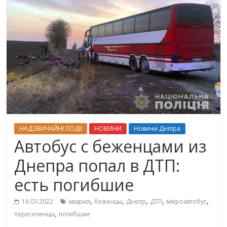
НАДЗВИЧАЙНІ ПОДІЇ
НОВИНИ
Новини Дніпра
Автобус с беженцами из
Днепра попал в ДТП:
есть погибшие
,
,
,
,
,
16.03.2022
авария
беженцы
Днепр
ДТП
мікроавтобус
,
переселенцы
погибшие