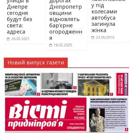
улицы в
дорогах
у під
Днепре
Дніпропетр
колесами
сегодня
овщини
автобуса
будут без
відновлять
загинула
света:
бар’єрне
жінка
адреса
огородженн
я
23.06.2016
26.05.2021
18.02.2025
Новий випуск газети