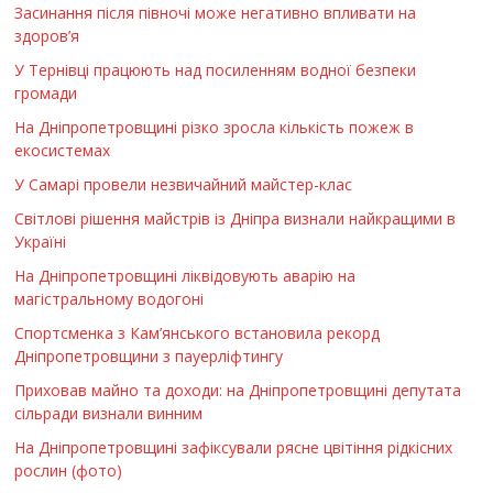
Засинання після півночі може негативно впливати на
здоров’я
У Тернівці працюють над посиленням водної безпеки
громади
На Дніпропетровщині різко зросла кількість пожеж в
екосистемах
У Самарі провели незвичайний майстер-клас
Світлові рішення майстрів із Дніпра визнали найкращими в
Україні
На Дніпропетровщині ліквідовують аварію на
магістральному водогоні
Спортсменка з Кам’янського встановила рекорд
Дніпропетровщини з пауерліфтингу
Приховав майно та доходи: на Дніпропетровщині депутата
сільради визнали винним
На Дніпропетровщині зафіксували рясне цвітіння рідкісних
рослин (фото)