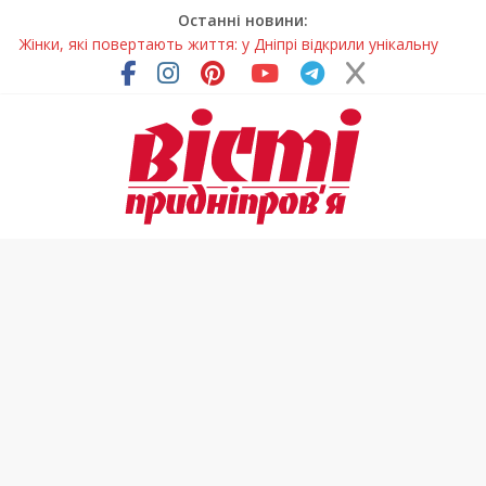
Останні новини:
Жінки, які повертають життя: у Дніпрі відкрили унікальну
фотовиставку
Педагогиню з Дніпра відзначили у престижному
всеукраїнському конкурсі
Дніпро стане головним центром молодіжних проєктів та
ініціатив України
Засинання після півночі може негативно впливати на
здоров’я
Андрій Горинін: “Нехай доля береже тих, хто служить, і всіх
українців!”