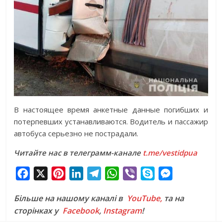
В настоящее время анкетные данные погибших и
потерпевших устанавливаются. Водитель и пассажир
автобуса серьезно не пострадали.
Читайте нас в телеграмм-канале
t.me/vestidpua
F
X
P
L
T
W
V
S
M
a
i
i
e
h
i
k
e
Більше на нашому каналі в
YouTube,
та на
c
n
n
l
a
b
y
s
сторінках у
Facebook
,
Instagram
!
e
t
k
e
t
e
p
s