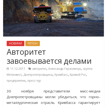
НОВИНИ
РЕГІОН
Авторитет
завоевывается делами
,
,
11.12.2017
авторитет
Александр Герасимчук
группа
,
,
,
,
Метинвест
Днепропетровщина
Кривбасс
Кривой Рог
,
предприятие
пресс-тур
30 ноября представители масс-медиа
Днепропетровщины могли убедиться, что горно-
металлургическая отрасль Кривбасса гарантирует