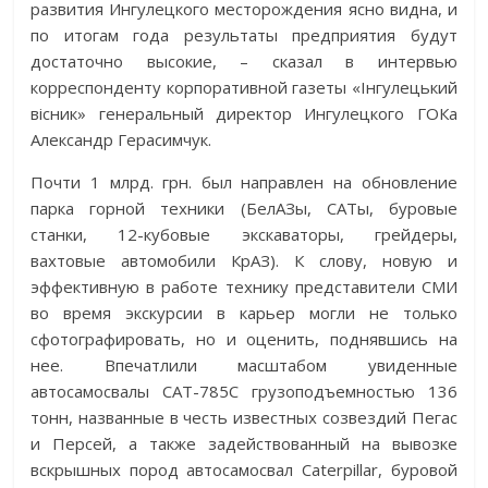
развития Ингулецкого месторождения ясно видна, и
по итогам года результаты предприятия будут
достаточно высокие, – сказал в интервью
корреспонденту корпоративной газеты «Інгулецький
вісник» генеральный директор Ингулецкого ГОКа
Александр Герасимчук.
Почти 1 млрд. грн. был направлен на обновление
парка горной техники ­(БелАЗы, САТы, буровые
станки, 12-кубовые экскаваторы, грейдеры,
вахтовые автомобили КрАЗ). К слову, новую и
эффективную в работе технику представители СМИ
во время экскурсии в карьер могли не только
сфотографировать, но и оценить, поднявшись на
нее. Впечатлили масштабом увиденные
автосамосвалы САТ-785С грузоподъемностью 136
тонн, названные в честь известных созвездий Пегас
и Персей, а также задействованный на вывозке
вскрышных пород автосамосвал Caterpillar, буровой