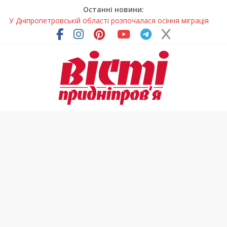
Останні новини:
У Дніпропетровській області розпочалася осіння міграція
птахів
На Дніпропетровщині вводять сезонну заборону на вилов
річкових раків
Петриківський розпис у всій красі: нова виставка відкрилася
на Дніпропетровщині
У Дніпрі на три місяці можуть обмежити рух на Вокзальній
площі
На Дніпропетровщині до суду передали резонансну справу