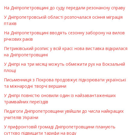
На Дніпропетровщині до суду передали резонансну справу
У Дніпропетровській області розпочалася осіння міграція
птахів
На Дніпропетровщині вводять сезонну заборону на вилов
річкових раків
Петриківський розпис у всій красі: нова виставка відкрилася
на Дніпропетровщині
У Дніпрі на три місяці можуть обмежити рух на Вокзальній
площі
Письменниця з Покрова продовжує підкорювати українські
та міжнародні творчі вершини
У Дніпрі повністю оновили один із найзавантаженіших
трамвайних переїздів
Педагоги Дніпропетровщини увійшли до числа найкращих
учителів України
У прифронтовій громаді Дніпропетровщини планують
суттєво підвищити тарифи на воду