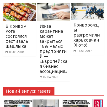
Криворожц
В Кривом
Из-за
ы
Роге
карантина
разгромили
состоялся
может
харьковчан
фестиваль
закрыться
(Фото)
шашлыка
18% малых
предприяти
16.01.2017
08.05.2018
й —
«Европейска
я бизнес
ассоциация»
07.04.2020
Новий випуск газети