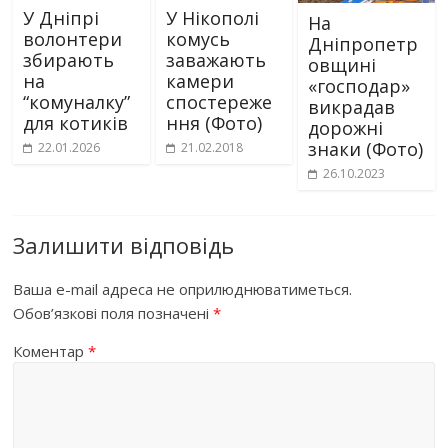
У Дніпрі
У Нікополі
На
волонтери
комусь
Дніпропетр
збирають
заважають
овщині
на
камери
«господар»
“комуналку”
спостереже
викрадав
для котиків
ння (Фото)
дорожні
знаки (Фото)
22.01.2026
21.02.2018
26.10.2023
Залишити відповідь
Ваша e-mail адреса не оприлюднюватиметься.
Обов’язкові поля позначені
*
Коментар
*