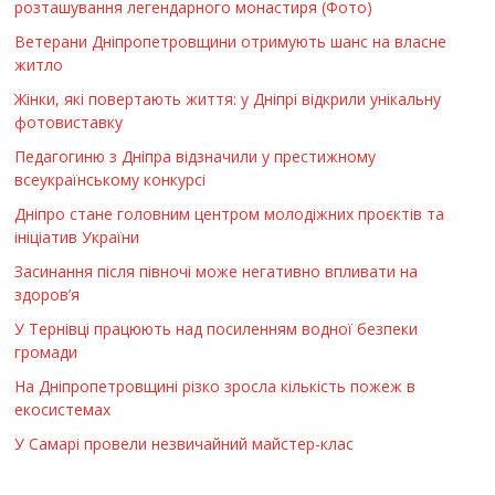
розташування легендарного монастиря (Фото)
Ветерани Дніпропетровщини отримують шанс на власне
житло
Жінки, які повертають життя: у Дніпрі відкрили унікальну
фотовиставку
Педагогиню з Дніпра відзначили у престижному
всеукраїнському конкурсі
Дніпро стане головним центром молодіжних проєктів та
ініціатив України
Засинання після півночі може негативно впливати на
здоров’я
У Тернівці працюють над посиленням водної безпеки
громади
На Дніпропетровщині різко зросла кількість пожеж в
екосистемах
У Самарі провели незвичайний майстер-клас