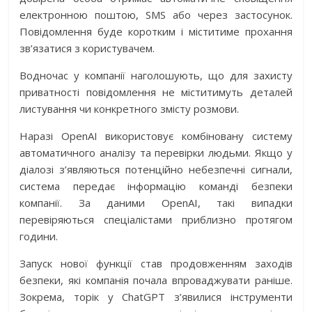
електронною поштою, SMS або через застосунок.
Повідомлення буде коротким і міститиме прохання
зв’язатися з користувачем.
Водночас у компанії наголошують, що для захисту
приватності повідомлення не міститимуть деталей
листування чи конкретного змісту розмови.
Наразі OpenAI використовує комбіновану систему
автоматичного аналізу та перевірки людьми. Якщо у
діалозі з’являються потенційно небезпечні сигнали,
система передає інформацію команді безпеки
компанії. За даними OpenAI, такі випадки
перевіряються спеціалістами приблизно протягом
години.
Запуск нової функції став продовженням заходів
безпеки, які компанія почала впроваджувати раніше.
Зокрема, торік у ChatGPT з’явилися інструменти