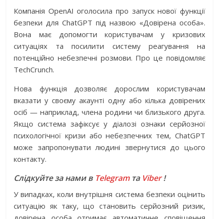
Компанія OpenAI оголосила про запуск нової функції
безпеки для ChatGPT під назвою «Довірена особа».
Вона має допомогти користувачам у кризових
ситуаціях та посилити систему реагування на
потенційно небезпечні розмови. Про це повідомляє
TechCrunch.
Нова функція дозволяє дорослим користувачам
вказати у своєму акаунті одну або кілька довірених
осіб — наприклад, члена родини чи близького друга.
Якщо система зафіксує у діалозі ознаки серйозної
психологічної кризи або небезпечних тем, ChatGPT
може запропонувати людині звернутися до цього
контакту.
Слідкуйте за нами в
Telegram
та
Viber
!
У випадках, коли внутрішня система безпеки оцінить
ситуацію як таку, що становить серйозний ризик,
довірена особа отримає автоматичне сповіщення