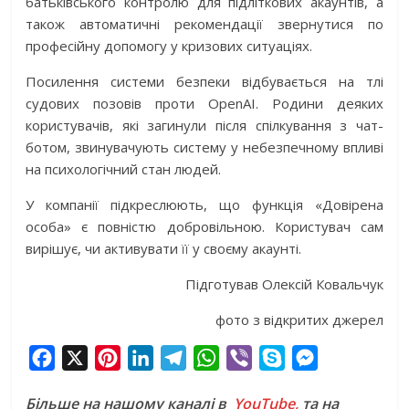
батьківського контролю для підліткових акаунтів, а
також автоматичні рекомендації звернутися по
професійну допомогу у кризових ситуаціях.
Посилення системи безпеки відбувається на тлі
судових позовів проти OpenAI. Родини деяких
користувачів, які загинули після спілкування з чат-
ботом, звинувачують систему у небезпечному впливі
на психологічний стан людей.
У компанії підкреслюють, що функція «Довірена
особа» є повністю добровільною. Користувач сам
вирішує, чи активувати її у своєму акаунті.
Підготував Олексій Ковальчук
фото з відкритих джерел
F
X
P
L
T
W
V
S
M
a
i
i
e
h
i
k
e
Більше на нашому каналі в
YouTube,
та на