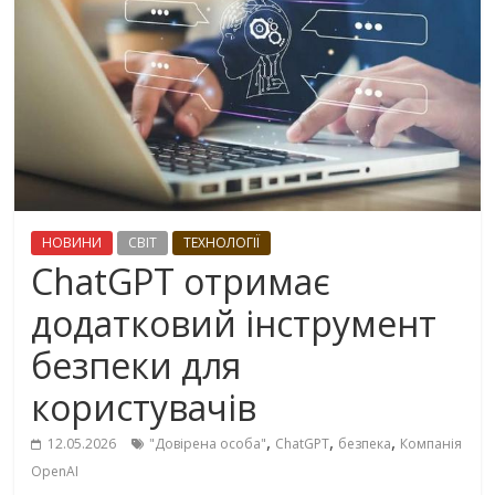
НОВИНИ
СВІТ
ТЕХНОЛОГІЇ
ChatGPT отримає
додатковий інструмент
безпеки для
користувачів
,
,
,
12.05.2026
"Довірена особа"
ChatGPT
безпека
Компанія
OpenAI