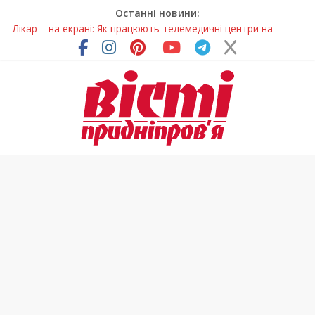
Останні новини:
Лікар – на екрані: Як працюють телемедичні центри на
Дніпропетровщині
У Дніпрі триває масштабна підготовка до опалювального
сезону
Пошуки тривають: на Дніпропетровщині досліджують місце
розташування легендарного монастиря (Фото)
Ветерани Дніпропетровщини отримують шанс на власне
житло
Говорити про воду без паніки: чому важлива правильна
комунікація