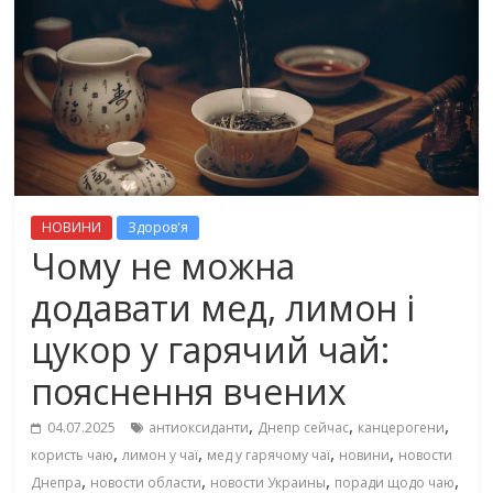
НОВИНИ
Здоров'я
Чому не можна
додавати мед, лимон і
цукор у гарячий чай:
пояснення вчених
,
,
,
04.07.2025
антиоксиданти
Днепр сейчас
канцерогени
,
,
,
,
користь чаю
лимон у чаї
мед у гарячому чаї
новини
новости
,
,
,
,
Днепра
новости области
новости Украины
поради щодо чаю