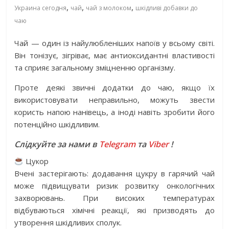
,
,
,
Украина сегодня
чай
чай з молоком
шкідливі добавки до
чаю
Чай — один із найулюбленіших напоїв у всьому світі.
Він тонізує, зігріває, має антиоксидантні властивості
та сприяє загальному зміцненню організму.
Проте деякі звичні додатки до чаю, якщо їх
використовувати неправильно, можуть звести
користь напою нанівець, а іноді навіть зробити його
потенційно шкідливим.
Слідкуйте за нами в
Telegram
та
Viber
!
Цукор
Вчені застерігають: додавання цукру в гарячий чай
може підвищувати ризик розвитку онкологічних
захворювань. При високих температурах
відбуваються хімічні реакції, які призводять до
утворення шкідливих сполук.