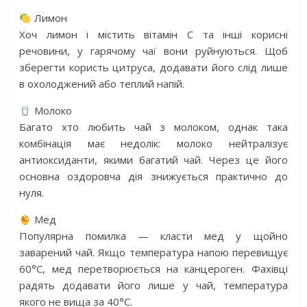
Лимон
Хоч лимон і містить вітамін С та інші корисні
речовини, у гарячому чаї вони руйнуються. Щоб
зберегти користь цитруса, додавати його слід лише
в охолоджений або теплий напій.
Молоко
Багато хто любить чай з молоком, однак така
комбінація має недолік: молоко нейтралізує
антиоксиданти, якими багатий чай. Через це його
основна оздоровча дія знижується практично до
нуля.
Мед
Популярна помилка — класти мед у щойно
заварений чай. Якщо температура напою перевищує
60°C, мед перетворюється на канцероген. Фахівці
радять додавати його лише у чай, температура
якого не вища за 40°C.