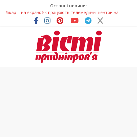
Останні новини:
У Дніпрі триває масштабна підготовка до опалювального
сезону
Пошуки тривають: на Дніпропетровщині досліджують місце
розташування легендарного монастиря (Фото)
Ветерани Дніпропетровщини отримують шанс на власне
житло
Говорити про воду без паніки: чому важлива правильна
комунікація
Лікар – на екрані: Як працюють телемедичні центри на
Дніпропетровщині