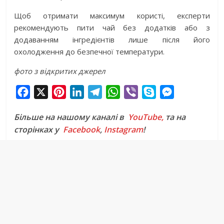
Щоб отримати максимум користі, експерти
рекомендують пити чай без додатків або з
додаванням інгредієнтів лише після його
охолодження до безпечної температури.
фото з відкритих джерел
F
X
P
L
T
W
V
S
M
a
i
i
e
h
i
k
e
Більше на нашому каналі в
YouTube,
та на
c
n
n
l
a
b
y
s
сторінках у
Facebook
,
Instagram
!
e
t
k
e
t
e
p
s
b
e
e
g
s
r
e
e
o
r
d
r
A
n
o
e
I
a
p
g
k
s
n
m
p
e
t
r