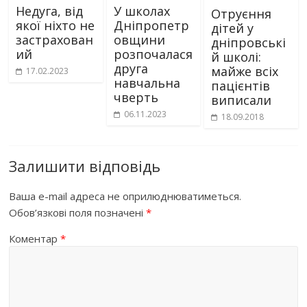
Недуга, від
У школах
Отруєння
якої ніхто не
Дніпропетр
дітей у
застрахован
овщини
дніпровські
ий
розпочалася
й школі:
друга
майже всіх
17.02.2023
навчальна
пацієнтів
чверть
виписали
06.11.2023
18.09.2018
Залишити відповідь
Ваша e-mail адреса не оприлюднюватиметься.
Обов’язкові поля позначені
*
Коментар
*