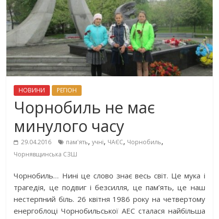
НОВИНИ
РЕГІОН
Чорнобиль не має
минулого часу
,
,
,
,
29.04.2016
пам'ять
учні
ЧАЄС
Чорнобиль
Чорнявщинська СЗШ
Чорнобиль… Нині це слово знає весь світ. Це мука і
трагедія, це подвиг і безсилля, це пам’ять, це наш
нестерпний біль. 26 квітня 1986 року на четвертому
енергоблоці Чорнобильської АЕС сталася найбільша