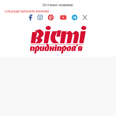
Останні новини:
На Дніпропетровщині зафіксували рясне цвітіння рідкісних
рослин (фото)
У Дніпрі змагалися найсильніші яхтсмени України (фото)
Гречана каша з овочами і яйцем: легкий домашній рецепт
Як обрати розмір крафтового стакана під ваш напій?
Приховав майно та доходи: на Дніпропетровщині депутата
сільради визнали винним