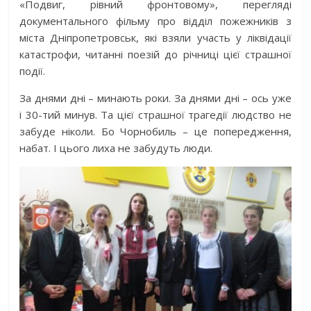
«Подвиг, рівний фронтовому», перегляді
документального фільму про відділ пожежників з
міста Дніпропетровськ, які взяли участь у ліквідації
катастрофи, читанні поезій до річниці цієї страшної
події.
За днями дні – минають роки. За днями дні – ось уже
і 30-тий минув. Та цієї страшної трагедії людство не
забуде ніколи. Бо Чорнобиль – це попередження,
набат. І цього лиха не забудуть люди.