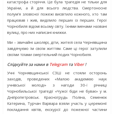
катастрофа сторіччя. Це була трагедія не тільки для
України, а й для всього людства. Смертоносне
полум’я зловісної пожежі висвітило кожного, хто там
працював і жив, виділило перших із перших. Герої
Чорнобиля відомі всьому світу. Їхніми іменами названі
вулиці, про них написані книжки.
Ми – звичайні школярі, діти, жителі села Чернявщина
завдячуємо їм своїм життям. Саме ці герої затулили
своїми тілами смертельний подих Чорнобиля.
Слідкуйте за нами в
Telegram
та
Viber
!
Учні Чорнявщинської СЗШ не стояли осторонь
заходів, проведених «Малою академією наук
учнівської молоді» з нагоди 30-ї річниці
Чорнобильської трагедії «Чужої біди не буває» у м.
Дніпропетровськ. Красногрудь Поліна, Семенюк
Катерина, Турчан Варвара взяли участь у церемонії
покладання квітів, екскурсії до пожежної частини