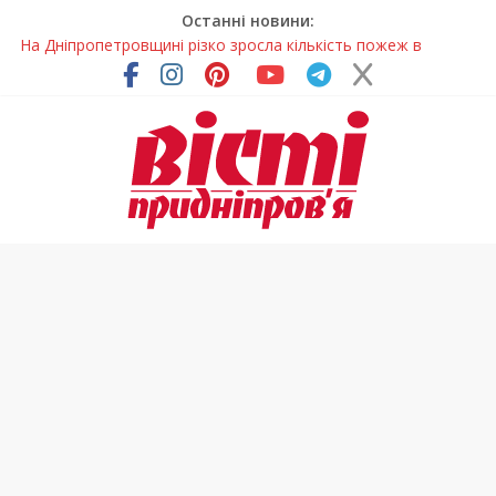
Останні новини:
На Дніпропетровщині різко зросла кількість пожеж в
екосистемах
У Самарі провели незвичайний майстер-клас
Світлові рішення майстрів із Дніпра визнали найкращими в
Україні
На Дніпропетровщині ліквідовують аварію на
магістральному водогоні
У Тернівці працюють над посиленням водної безпеки
громади