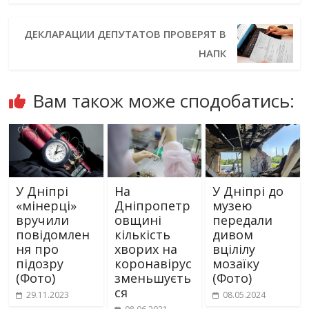
ДЕКЛАРАЦИИ ДЕПУТАТОВ ПРОВЕРЯТ В
НАПК
Вам також може сподобатись:
У Дніпрі
На
У Дніпрі до
«мінерці»
Дніпропетр
музею
вручили
овщині
передали
повідомлен
кількість
дивом
ня про
хворих на
вцілілу
підозру
коронавірус
мозаїку
(Фото)
зменьшуєть
(Фото)
ся
29.11.2023
08.05.2024