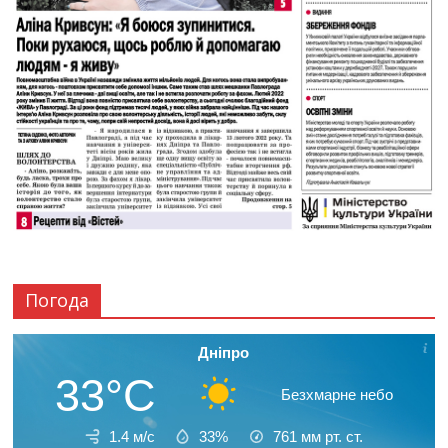
Погода
Дніпро
33°C
Безхмарне небо
1.4 м/с
33%
761
мм рт. ст.