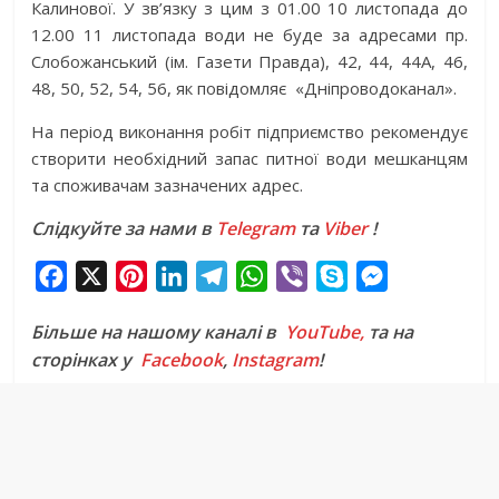
Калинової. У зв’язку з цим з 01.00 10 листопада до
12.00 11 листопада води не буде за адресами пр.
Слобожанський (ім. Газети Правда), 42, 44, 44А, 46,
48, 50, 52, 54, 56, як повідомляє «Дніпроводоканал».
На період виконання робіт підприємство рекомендує
створити необхідний запас питної води мешканцям
та споживачам зазначених адрес.
Слідкуйте за нами в
Telegram
та
Viber
!
F
X
P
L
T
W
V
S
M
a
i
i
e
h
i
k
e
Більше на нашому каналі в
YouTube,
та на
c
n
n
l
a
b
y
s
сторінках у
Facebook
,
Instagram
!
e
t
k
e
t
e
p
s
b
e
e
g
s
r
e
e
o
r
d
r
A
n
o
e
I
a
p
g
k
s
n
m
p
e