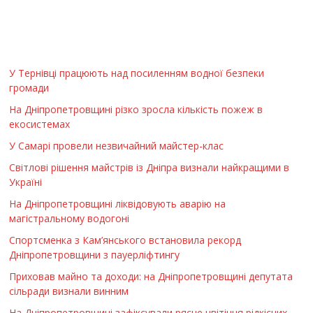
У Тернівці працюють над посиленням водної безпеки
громади
На Дніпропетровщині різко зросла кількість пожеж в
екосистемах
У Самарі провели незвичайний майстер-клас
Світлові рішення майстрів із Дніпра визнали найкращими в
Україні
На Дніпропетровщині ліквідовують аварію на
магістральному водогоні
Спортсменка з Кам’янського встановила рекорд
Дніпропетровщини з пауерліфтингу
Приховав майно та доходи: на Дніпропетровщині депутата
сільради визнали винним
На Дніпропетровщині зафіксували рясне цвітіння рідкісних