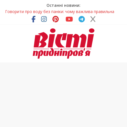
Останні новини:
Говорити про воду без паніки: чому важлива правильна
комунікація
Лікар – на екрані: Як працюють телемедичні центри на
Дніпропетровщині
У Дніпрі триває масштабна підготовка до опалювального
сезону
Пошуки тривають: на Дніпропетровщині досліджують місце
розташування легендарного монастиря (Фото)
Погода та прикмети на неділю, 9 серпня 2026 року