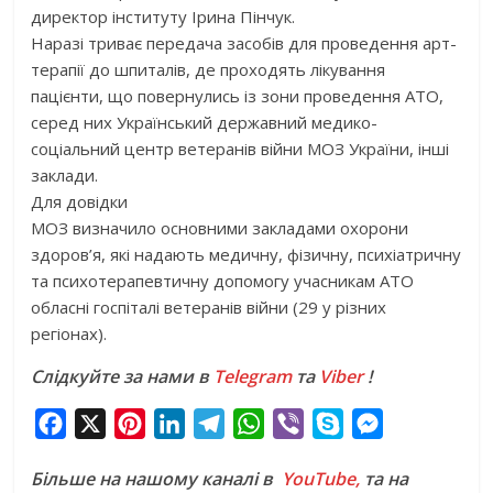
директор інституту Ірина Пінчук.
Наразі триває передача засобів для проведення арт-
терапії до шпиталів, де проходять лікування
пацієнти, що повернулись із зони проведення АТО,
серед них Український державний медико-
соціальний центр ветеранів війни МОЗ України, інші
заклади.
Для довідки
МОЗ визначило основними закладами охорони
здоров’я, які надають медичну, фізичну, психіатричну
та психотерапевтичну допомогу учасникам АТО
обласні госпіталі ветеранів війни (29 у різних
регіонах).
Слідкуйте за нами в
Telegram
та
Viber
!
F
X
P
L
T
W
V
S
M
a
i
i
e
h
i
k
e
Більше на нашому каналі в
YouTube,
та на
c
n
n
l
a
b
y
s