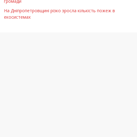
громади
На Дніпропетровщині різко зросла кількість пожеж в
екосистемах