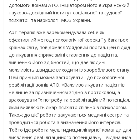
допомоги воїнам АТО. Ініціатором його є Український
науково-дослідний інститут соціальної та судової
психіатрії та наркології МОЗ України.
Арт-терапія вже зарекомендувала себе як
ефективний метод психологічної корекції у багатьох
країнах світу, повідомляє Урядовий портал. цей підхід
до лікування сприяє зміні ставлення до пацієнта,
вивченню його здібностей, що дає людині
можливість швидше виходити із хворобливого стану.
Цей принцип можна застосувати і до психологічної
реабілітації воїнів АТО. «Важливо лікувати пацієнтів
не лише за призначенням згідно з протоколом, а
враховувати їх потребу та реабілітаційний потенціал,
який виявляють лікар-психіатр спільно з психологом.
Також до цієї роботи залучаються медичні сестри та
проводиться робота з визначення його інтересів.
Тобто іде робота мультидисциплінарної команди для
виявлення реабілітаційного потенціалу», – відзначила