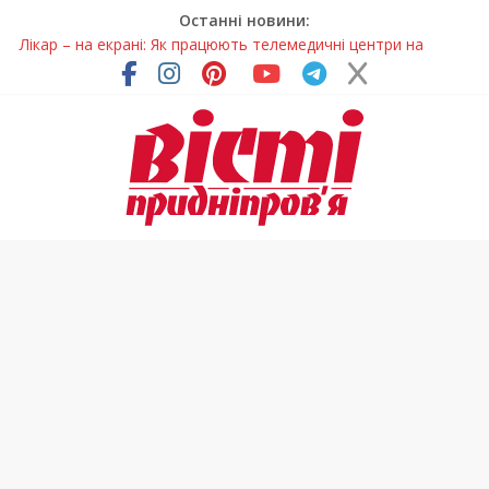
Останні новини:
Лікар – на екрані: Як працюють телемедичні центри на
Дніпропетровщині
У Дніпрі триває масштабна підготовка до опалювального
сезону
Пошуки тривають: на Дніпропетровщині досліджують місце
розташування легендарного монастиря (Фото)
Ветерани Дніпропетровщини отримують шанс на власне
житло
Говорити про воду без паніки: чому важлива правильна
комунікація