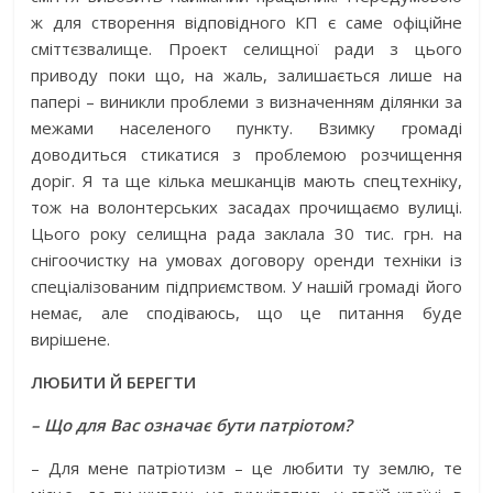
ж для створення відповідного КП є саме офіційне
сміттєзвалище. Проект селищної ради з цього
приводу поки що, на жаль, залишається лише на
папері – виникли проблеми з визначенням ділянки за
межами населеного пункту. Взимку громаді
доводиться стикатися з проблемою розчищення
доріг. Я та ще кілька мешканців мають спецтехніку,
тож на волонтерських засадах прочищаємо вулиці.
Цього року селищна рада заклала 30 тис. грн. на
сніго­очистку на умовах договору оренди техніки із
спеціалізованим підприємством. У нашій громаді його
немає, але сподіваюсь, що це питання буде
вирішене.
ЛЮБИТИ Й БЕРЕГТИ
– Що для Вас означає бути патріотом?
– Для мене патріотизм – це любити ту землю, те