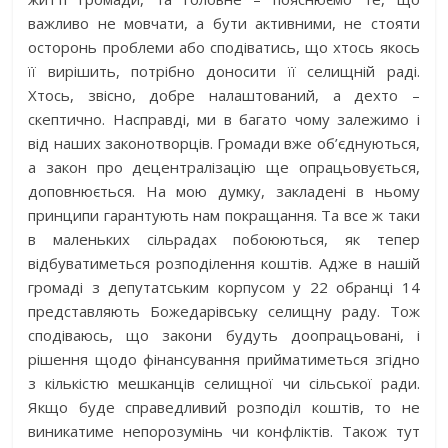
важливо не мовчати, а бути активними, не стояти
осторонь проб­леми або сподіватись, що хтось якось
її вирішить, потрібно доносити її селищній раді.
Хтось, звісно, доб­ре налаштований, а дехто –
скептично. Насправді, ми в багато чому залежимо і
від наших законотворців. Громади вже об’єднуються,
а закон про децентралізацію ще опрацьовується,
доповнюється. На мою думку, закладені в ньому
принципи гарантують нам покращання. Та все ж таки
в маленьких сільрадах побоюються, як тепер
відбуватиметься розподілення коштів. Адже в нашій
громаді з депутатським корпусом у 22 обранці 14
представляють Божедарівську селищну раду. Тож
сподіваюсь, що закони будуть доопрацьовані, і
рішення щодо фінансування прийматиметься згідно
з кількістю мешканців селищної чи сільської ради.
Якщо буде справедливий розподіл коштів, то не
виникатиме непорозумінь чи конфліктів. Також тут