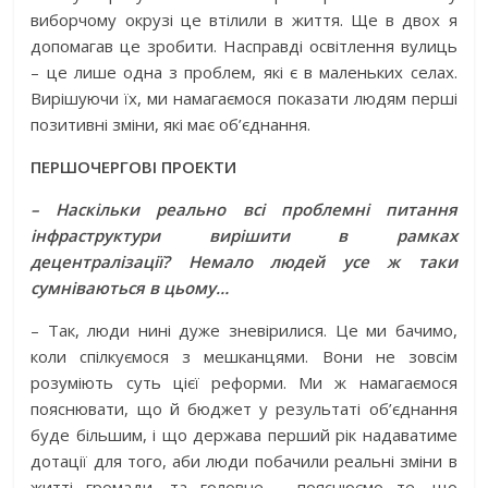
виборчому окрузі це втілили в життя. Ще в двох я
допомагав це зробити. Насправді освітлення вулиць
– це лише одна з проблем, які є в маленьких селах.
Вирішуючи їх, ми намагаємося показати людям перші
позитивні зміни, які має об’єднання.
ПЕРШОЧЕРГОВІ ПРОЕКТИ
– Наскільки реально всі проблемні питання
інфраструктури вирішити в рамках
децентралізації? Немало людей усе ж таки
сумніваються в цьому…
– Так, люди нині дуже зневірилися. Це ми бачимо,
коли спілкуємося з мешканцями. Вони не зовсім
розуміють суть цієї реформи. Ми ж намагаємося
пояснювати, що й бюджет у результаті об’єднання
буде більшим, і що держава перший рік надаватиме
дотації для того, аби люди побачили реальні зміни в
житті громади, та головне – пояснюємо те, що