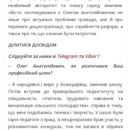
неабиякий авторитет та повагу серед земляків.
«Вісті» поспілкувалися з Олегом Анатолійовичем не
лише про актуальні проблеми громади, але й про
переваги децентралізації, про сприйняття реформ, а
також про те, що означає бути патріотом.
ДІЛИТИСЯ ДОСВІДОМ
Слідкуйте за нами в
Telegram
та
Viber
!
– Олег Анатолійович, як розпочався Ваш
професійний шлях?
– Я народився і виріс у Божедарівці, закінчив школу.
Потім вступив до Криворізького педінституту на
спеціальність «Учитель трудового на­вчання та
механізація сільського господарства». Справа в тому,
що мені подобались техніка і творчість. У школі були
гарні педагоги з праці, я неодноразово брав участь у
різноманітних конкурсах, тож не вагався в обранні