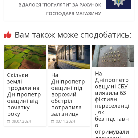
ВДАЛОСЯ “ПОГУЛЯТИ” ЗА РАХУНОК
ГОСПОДАРЯ МАГАЗИНУ
Вам також може сподобатись:
На
Скільки
На
Дніпропетр
землі
Дніпропетр
овщині СБУ
продали на
овщині під
виявила 63
Дніпропетр
ворожий
фіктивні
овщині від
обстріл
переселенці
початку
потрапила
, які
року
залізниця
безпідставн
09.07.2024
03.11.2024
о
отримували