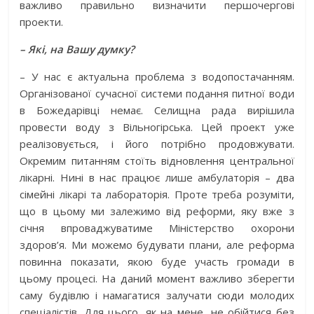
важливо правильно визначити першочергові
проекти.
– Які, на Вашу думку?
– У нас є актуальна проблема з водопостачанням.
Організованої сучасної системи подання питної води
в Божедарівці немає. Селищна рада вирішила
провести воду з Вільногірська. Цей проект уже
реалізовується, і його потрібно продовжувати.
Окремим питанням стоїть відновлення цент­ральної
лікарні. Нині в нас працює лише амбулаторія – два
сімейні лікарі та лабораторія. Проте треба розуміти,
що в цьому ми залежимо від реформи, яку вже з
січня впроваджуватиме Міністерство охорони
здоров’я. Ми можемо будувати плани, але реформа
повинна показати, якою буде участь громади в
цьому процесі. На даний момент важливо зберегти
саму будівлю і намагатися залучати сюди молодих
спеціалістів. Для цього, як на мене, не обійтися без