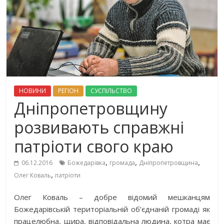
НОВИНИ
РЕГІОН
СУСПІЛЬСТВО
Дніпропетровщину
розвивають справжні
патріоти свого краю
,
,
,
06.12.2016
Божедарівка
громада
Дніпропетровщина
,
Олег Коваль
патріоти
Олег Коваль – добре відомий мешканцям
Божедарівській територіальній об’єднаній громаді як
працелюбна, щира, відповідальна людина, котра має