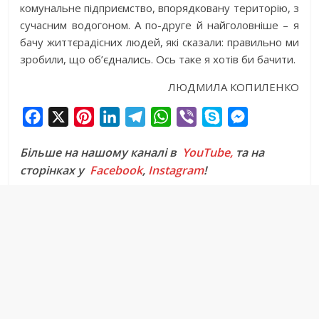
комунальне підприємство, впорядковану територію, з
сучасним водогоном. А по-друге й найголовніше – я
бачу життєрадісних людей, які сказали: правильно ми
зробили, що об’єднались. Ось таке я хотів би бачити.
ЛЮДМИЛА КОПИЛЕНКО
F
X
P
L
T
W
V
S
M
a
i
i
e
h
i
k
e
Більше на нашому каналі в
YouTube,
та на
c
n
n
l
a
b
y
s
сторінках у
Facebook
,
Instagram
!
e
t
k
e
t
e
p
s
b
e
e
g
s
r
e
e
o
r
d
r
A
n
o
e
I
a
p
g
k
s
n
m
p
e
t
r