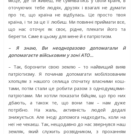
місце, де ти живеш, не сумніватись у своїй країні, в
оточуючих тебе людях, друзях і взагалі не думати
про те, що країна не відбулась. Це просто твоя
країна, і ти за це її любиш. Ми повинні приймати все,
що нас оточує як своє, рідне, плекати його та
берегти. Саме в цьому для мене й є патріотизм.
– Я знаю, Ви неодноразово допомагали й
допомагаєте військовим у зоні АТО…
– Так, боронити свою землю – то найвищий вияв
патріотизму. Я починав допомагати мобілізованим
хлопцям з нашого селища спочатку власними кош­
тами, потім стали це робити разом з однодумцями-
патріотами. Ми хотіли показати бійцям, що про них
дбають, а також те, що вони там – нам дуже
потрібно. На жаль, активність людей дедалі
знижується. Але іноді допомога надходить, коли на
неї не чекаєш. Так, нещодавно до нас звернувся наш
земляк, який служить роз­відником, з проханням