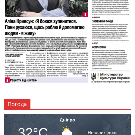
Погода
Дніпро
32°C
Невеликі дощі