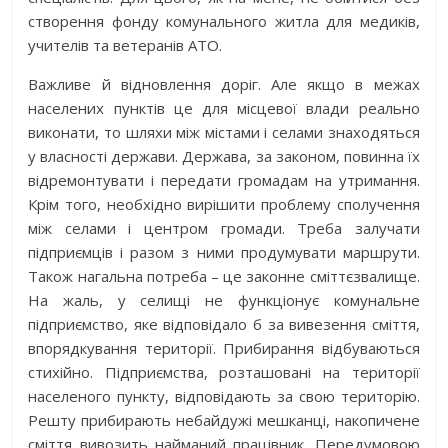
створення фонду комунального житла для медиків,
учителів та ветеранів АТО.
Важливе й відновлення доріг. Але якщо в межах
населених пунк­тів це для місцевої влади реально
виконати, то шляхи між містами і селами знаходяться
у власності держави. Держава, за законом, повинна їх
відремонтувати і передати громадам на утримання.
Крім того, необхідно вирішити проблему сполучення
між селами і центром громади. Треба залучати
підприємців і разом з ними продумувати маршрути.
Також нагальна потреба – це законне сміттєзвалище.
На жаль, у селищі не функціонує комунальне
підприємство, яке відповідало б за вивезення сміття,
впорядкування території. Прибирання відбуваються
стихійно. Підприємства, розташовані на території
населеного пункту, відповідають за свою територію.
Решту прибирають небайдужі мешканці, накопичене
сміття вивозить найманий працівник. Передумовою