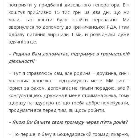
посприяти у придбанні дизельного генератора. Він
коштує приблизно 15 тис. грн. За два дні, що ми
мали, такі кошти було знайти нереально. Ми
звернулися по допомогу до Криничанської РДА, і там
одразу питання вирішили. І ми, й розвідники дуже
вдячні за це.
– Родина Вам допомагає, підтримує в громадській
діяльності?
– Тут я справляюсь сам, але родина – дружина, син і
маленька донечка – підтримують мене. Мій син –
юрист за фахом, допомагає не тільки порадою, але й
консультацією. Дружина в мене стримана жінка, тому
щоразу нагадує про те, що треба добре поміркувати,
продумати все перед тим, як щось робити.
– Якою Ви бачите свою громаду через п’ять років?
– По-перше, я бачу в Божедарівській громаді лікарню,