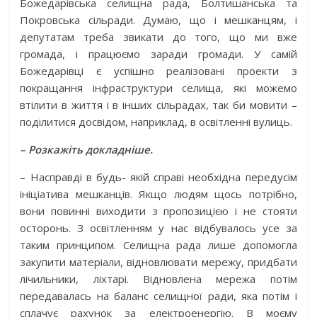
Божедарівська селищна рада, Болтишанська та
Покровська сільради. Думаю, що і мешканцям, і
депутатам треба звикати до того, що ми вже
громада, і працюємо заради громади. У самій
Божедарівці є успішно реалізовані проекти з
покращання інфраструктури селища, які можемо
втілити в життя і в інших сільрадах, так би мовити –
поділитися досвідом, наприклад, в освітленні вулиць.
– Розкажіть докладніше.
– Насправді в будь- якій справі необхідна передусім
ініціатива мешканців. Якщо людям щось потрібно,
вони повинні виходити з пропозицією і не стояти
осторонь. З освітленням у нас відбувалось усе за
таким принципом. Селищна рада лише допомогла
закупити матеріали, відновлювати мережу, придбати
лічильники, ліхтарі. Відновлена мережа потім
передавалась на баланс селищної ради, яка потім і
сплачує рахунок за електроенергію. В моєму