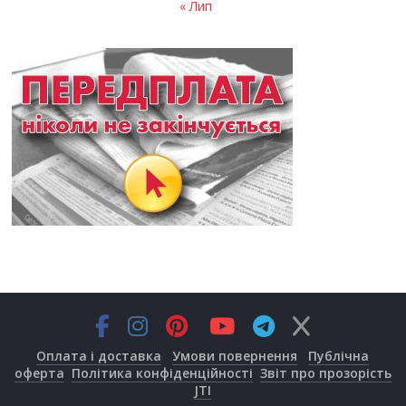
« Лип
Оплата і доставка
Умови повернення
Публічна
оферта
Політика конфіденційності
Звіт про прозорість
JTI