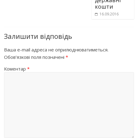
державні
кошти
16.09.2016
Залишити відповідь
Ваша e-mail адреса не оприлюднюватиметься.
Обов’язкові поля позначені
*
Коментар
*