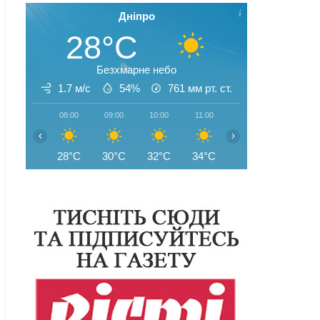
Дніпро
28°C
Безхмарне небо
1.7 м/с
54%
761
мм рт. ст.
08:00
09:00
10:00
11:00
12:00
13:00
‹
›
28°C
30°C
32°C
34°C
35°C
35°C