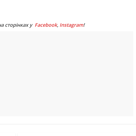
M
на сторінках у
Facebook
,
Instagram
!