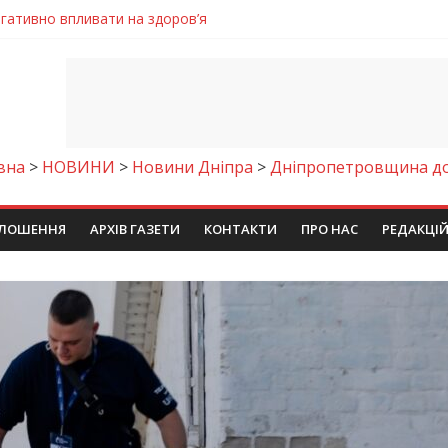
енням водної безпеки громади
ла кількість пожеж в екосистемах
майстер-клас
іпра визнали найкращими в Україні
егативно впливати на здоров’я
вна
>
НОВИНИ
>
Новини Дніпра
>
Дніпропетровщина до
ЛОШЕННЯ
АРХІВ ГАЗЕТИ
КОНТАКТИ
ПРО НАС
РЕДАКЦІ