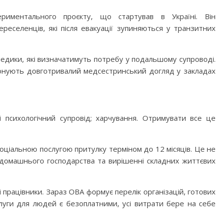
риментального проєкту, що стартував в Україні. Він
реселенців, які після евакуації зупиняються у транзитних
едики, які визначатимуть потребу у подальшому супроводі.
онують довготривалий медсестринський догляд у закладах
 психологічний супровід; харчування. Отримувати все це
оціальною послугою притулку терміном до 12 місяців. Це не
 домашнього господарства та вирішенні складних життєвих
 працівники. Зараз ОВА формує перелік організацій, готових
луги для людей є безоплатними, усі витрати бере на себе