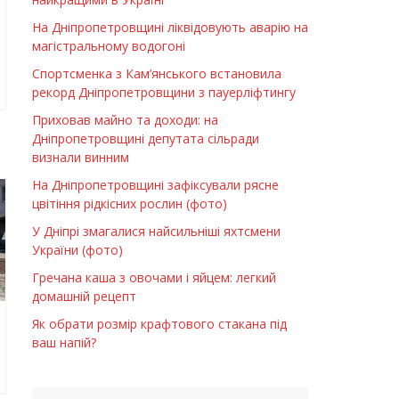
На Дніпропетровщині ліквідовують аварію на
магістральному водогоні
Спортсменка з Кам’янського встановила
рекорд Дніпропетровщини з пауерліфтингу
Приховав майно та доходи: на
Дніпропетровщині депутата сільради
визнали винним
На Дніпропетровщині зафіксували рясне
цвітіння рідкісних рослин (фото)
У Дніпрі змагалися найсильніші яхтсмени
України (фото)
Гречана каша з овочами і яйцем: легкий
домашній рецепт
Як обрати розмір крафтового стакана під
ваш напій?