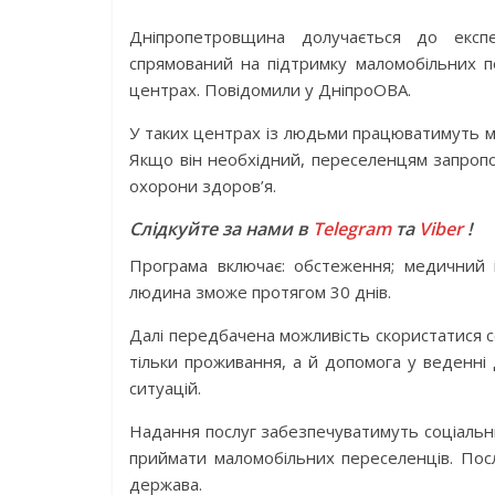
Дніпропетровщина долучається до експе
спрямований на підтримку маломобільних пе
центрах. Повідомили у ДніпроОВА.
У таких центрах із людьми працюватимуть м
Якщо він необхідний, переселенцям запроп
охорони здоров’я.
Слідкуйте за нами в
Telegram
та
Viber
!
Програма включає: обстеження; медичний і
людина зможе протягом 30 днів.
Далі передбачена можливість скористатися с
тільки проживання, а й допомога у веденні
ситуацій.
Надання послуг забезпечуватимуть соціальні
приймати маломобільних переселенців. Пос
держава.