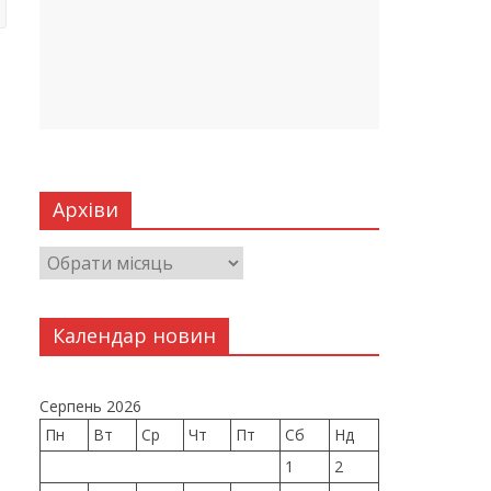
Архіви
Календар новин
Серпень 2026
Пн
Вт
Ср
Чт
Пт
Сб
Нд
1
2