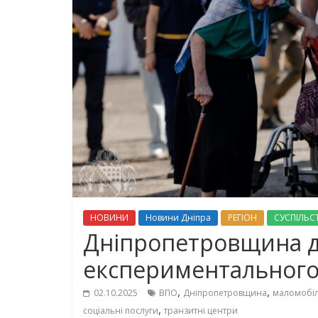
НОВИНИ
Новини Дніпра
РЕГІОН
СУСПІЛЬС
Дніпропетровщина д
експериментального
,
,
02.10.2025
ВПО
Дніпропетровщина
маломобіл
,
соціальні послуги
транзитні центри