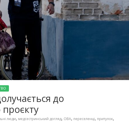
ТВО
олучається до
 проєкту
,
,
,
,
,
ьні люди
медсестринський догляд
ОВА
переселенці
притулок