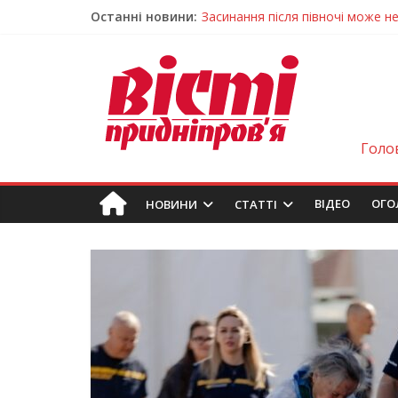
Останні новини:
У Тернівці працюють над посил
На Дніпропетровщині різко зрос
У Самарі провели незвичайний 
Світлові рішення майстрів із Дн
Засинання після півночі може н
Голо
ВIДЕО
ОГО
НОВИНИ
СТАТТІ