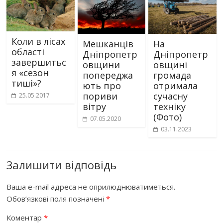
Коли в лісах
Мешканців
На
області
Дніпропетр
Дніпропетр
завершитьс
овщини
овщині
я «сезон
попереджа
громада
тиші»?
ють про
отримала
пориви
сучасну
25.05.2017
вітру
техніку
(Фото)
07.05.2020
03.11.2023
Залишити відповідь
Ваша e-mail адреса не оприлюднюватиметься.
Обов’язкові поля позначені
*
Коментар
*