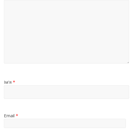
Ім'я
*
Email
*