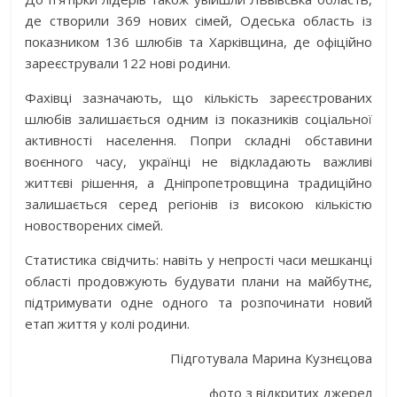
де створили 369 нових сімей, Одеська область із
показником 136 шлюбів та Харківщина, де офіційно
зареєстрували 122 нові родини.
Фахівці зазначають, що кількість зареєстрованих
шлюбів залишається одним із показників соціальної
активності населення. Попри складні обставини
воєнного часу, українці не відкладають важливі
життєві рішення, а Дніпропетровщина традиційно
залишається серед регіонів із високою кількістю
новостворених сімей.
Статистика свідчить: навіть у непрості часи мешканці
області продовжують будувати плани на майбутнє,
підтримувати одне одного та розпочинати новий
етап життя у колі родини.
Підготувала Марина Кузнєцова
фото з відкритих джерел