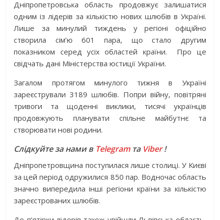
Дніпропетровська область продовжує залишатися
одним із лідерів за кількістю нових шлюбів в Україні.
Лише за минулий тиждень у регіоні офіційно
створила сім’ю 601 пара, що стало другим
показником серед усіх областей країни. Про це
свідчать дані Міністерства юстиції України.
Загалом протягом минулого тижня в Україні
зареєстрували 3189 шлюбів. Попри війну, повітряні
тривоги та щоденні виклики, тисячі українців
продовжують планувати спільне майбутнє та
створювати нові родини.
Слідкуйте за нами в
Telegram
та
Viber
!
Дніпропетровщина поступилася лише столиці. У Києві
за цей період одружилися 850 пар. Водночас область
значно випередила інші регіони країни за кількістю
зареєстрованих шлюбів.
До п’ятірки лідерів також увійшли Львівська область,