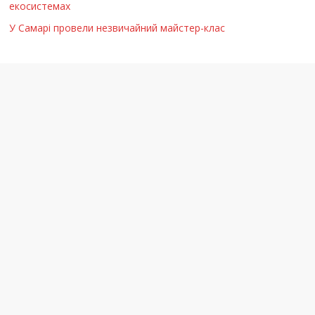
екосистемах
У Самарі провели незвичайний майстер-клас