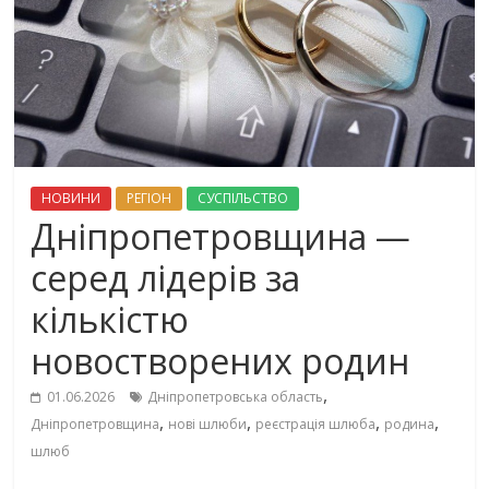
НОВИНИ
РЕГІОН
СУСПІЛЬСТВО
Дніпропетровщина —
серед лідерів за
кількістю
новостворених родин
,
01.06.2026
Дніпропетровська область
,
,
,
,
Дніпропетровщина
нові шлюби
реєстрація шлюба
родина
шлюб