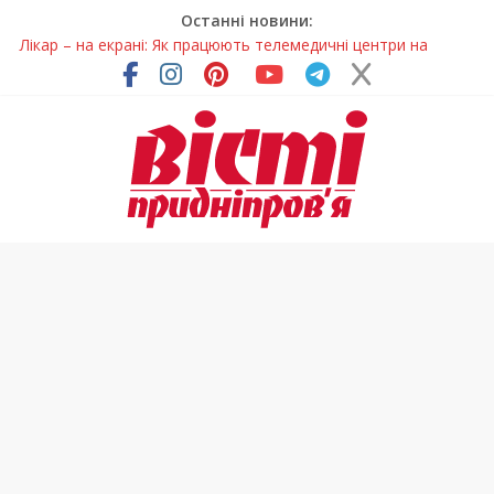
Останні новини:
Лікар – на екрані: Як працюють телемедичні центри на
Дніпропетровщині
У Дніпрі триває масштабна підготовка до опалювального
сезону
Пошуки тривають: на Дніпропетровщині досліджують місце
розташування легендарного монастиря (Фото)
Ветерани Дніпропетровщини отримують шанс на власне
житло
Говорити про воду без паніки: чому важлива правильна
комунікація