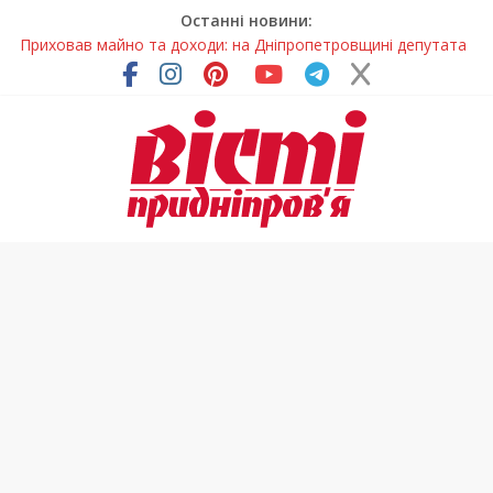
Останні новини:
Приховав майно та доходи: на Дніпропетровщині депутата
сільради визнали винним
На Дніпропетровщині зафіксували рясне цвітіння рідкісних
рослин (фото)
У Дніпрі змагалися найсильніші яхтсмени України (фото)
Гречана каша з овочами і яйцем: легкий домашній рецепт
Спортсменка з Кам’янського встановила рекорд
Дніпропетровщини з пауерліфтингу