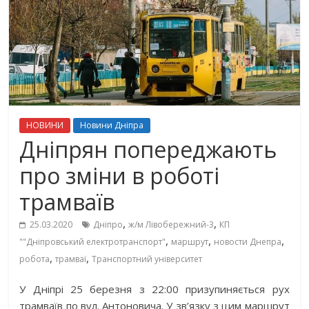
НОВИНИ
Новини Дніпра
Дніпрян попереджають
про зміни в роботі
трамваїв
,
,
25.03.2020
Дніпро
ж/м Лівобережний-3
КП
,
,
,
""Дніпровський електротранспорт"
маршрут
новости Днепра
,
,
робота
трамваї
Транспортний університет
У Дніпрі 25 березня з 22:00 призупиняється рух
трамваїв по вул. Антоновича. У зв’язку з цим маршрут