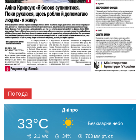
Погода
Дніпро
33°C
Безхмарне небо
2.1 м/с
34%
763
мм рт. ст.