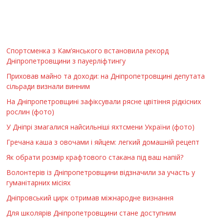
Спортсменка з Кам’янського встановила рекорд
Дніпропетровщини з пауерліфтингу
Приховав майно та доходи: на Дніпропетровщині депутата
сільради визнали винним
На Дніпропетровщині зафіксували рясне цвітіння рідкісних
рослин (фото)
У Дніпрі змагалися найсильніші яхтсмени України (фото)
Гречана каша з овочами і яйцем: легкий домашній рецепт
Як обрати розмір крафтового стакана під ваш напій?
Волонтерів із Дніпропетровщини відзначили за участь у
гуманітарних місіях
Дніпровський цирк отримав міжнародне визнання
Для школярів Дніпропетровщини стане доступним