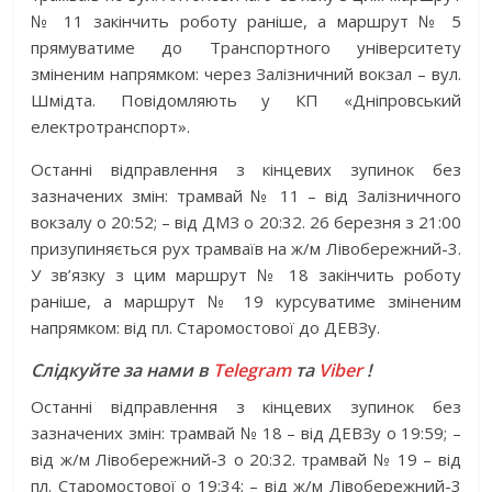
№ 11 закінчить роботу раніше, а маршрут № 5
прямуватиме до Транспортного університету
зміненим напрямком: через Залізничний вокзал – вул.
Шмідта. Повідомляють у КП «Дніпровський
електротранспорт».
Останні відправлення з кінцевих зупинок без
зазначених змін: трамвай № 11 – від Залізничного
вокзалу о 20:52; – від ДМЗ о 20:32. 26 березня з 21:00
призупиняється рух трамваїв на ж/м Лівобережний-3.
У зв’язку з цим маршрут № 18 закінчить роботу
раніше, а маршрут № 19 курсуватиме зміненим
напрямком: від пл. Старомостової до ДЕВЗу.
Слідкуйте за нами в
Telegram
та
Viber
!
Останні відправлення з кінцевих зупинок без
зазначених змін: трамвай № 18 – від ДЕВЗу о 19:59; –
від ж/м Лівобережний-3 о 20:32. трамвай № 19 – від
пл. Старомостової о 19:34; – від ж/м Лівобережний-3