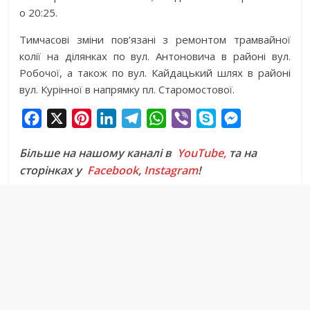
о 20:25.
Тимчасові зміни пов’язані з ремонтом трамвайної
колії на ділянках по вул. Антоновича в районі вул.
Робочої, а також по вул. Кайдацький шлях в районі
вул. Курінної в напрямку пл. Старомостової.
F
X
P
L
T
W
V
S
M
a
i
i
e
h
i
k
e
Більше на нашому каналі в
YouTube,
та на
c
n
n
l
a
b
y
s
сторінках у
Facebook
,
Instagram
!
e
t
k
e
t
e
p
s
b
e
e
g
s
r
e
e
o
r
d
r
A
n
o
e
I
a
p
g
k
s
n
m
p
e
t
r