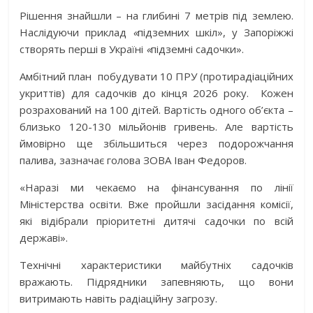
Рішення знайшли – на глибині 7 метрів під землею.
Наслідуючи приклад
«
підземних шкіл
»
, у Запоріжжі
створять перші в Україні
«
підземні садочки
»
.
Амбітний план
побудувати 10 ПРУ (протирадіаційних
укриттів) для садочків до кінця 2026 року.
Кожен
розрахований на 100 дітей. Вартість одного об’єкта –
близько 120-130 мільйонів гривень. Але вартість
ймовірно ще збільшиться через подорожчання
палива, зазначає голова ЗОВА Іван Федоров.
«Наразі ми чекаємо на фінансування по лінії
Міністерства освіти. Вже пройшли засідання комісії,
які відібрали пріоритетні дитячі садочки по всій
державі».
Технічні характеристики майбутніх садочків
вражають. Підрядники запевняють, що вони
витримають навіть радіаційну загрозу.