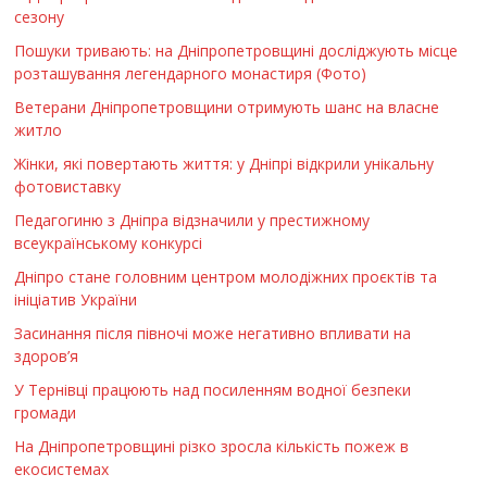
сезону
Пошуки тривають: на Дніпропетровщині досліджують місце
розташування легендарного монастиря (Фото)
Ветерани Дніпропетровщини отримують шанс на власне
житло
Жінки, які повертають життя: у Дніпрі відкрили унікальну
фотовиставку
Педагогиню з Дніпра відзначили у престижному
всеукраїнському конкурсі
Дніпро стане головним центром молодіжних проєктів та
ініціатив України
Засинання після півночі може негативно впливати на
здоров’я
У Тернівці працюють над посиленням водної безпеки
громади
На Дніпропетровщині різко зросла кількість пожеж в
екосистемах