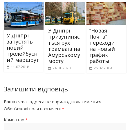
У Дніпрі
“Новая
У Дніпрі
призупиняє
Почта”
запустять
ться рух
переходит
новий
трамваїв на
на новый
тролейбусн
Амурському
график
ий маршрут
мосту
работы
11.07.2018
24.01.2020
26.02.2019
Залишити відповідь
Ваша e-mail адреса не оприлюднюватиметься.
Обов’язкові поля позначені
*
Коментар
*