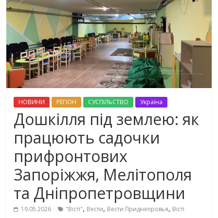
НОВИНИ
РЕГІОН
СУСПІЛЬСТВО
Україна
Дошкілля під землею: як
працюють садочки
прифронтових
Запоріжжя, Мелітополя
та Дніпропетровщини
,
,
,
19.05.2026
"Вісті"
Вести
Вести Приднепровья
Вісті