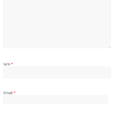
Ім'я
*
Email
*