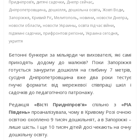
,
,
,
Придніпровʼя
дитячі садочки
Днепр сейчас
,
,
,
,
Дніпропетровщина
дошкілля
дошкільна освіта
Жовті Води
,
,
,
,
,
Запоріжжя
Кривий Ріг
Мелитополь
новини
новости Днепра
,
,
,
новости области
новости Украины
освіта під час війни
,
,
,
підземні садочки
прифронтові регіони
Украина сегодня
укриття
Бетонні бункери за мільярди чи вихователі, які самі
приходять додому до малюків? Поки Запоріжжя
готується занурити дошкілля на глибину 7 метрів,
сусідня Дніпропетровщина вже два роки тестує
гнучкі формати: від мережевої співпраці шкіл і
садочків до педагогічного патронажу.
Редакція
«Вісті Придніпров’я»
спільно з
«РІА
Південь»
проаналізувала, чому в Кривому Розі очною
освітою охоплено 9 тисяч дошкільнят, а в Запоріжжі –
лише шість. І ще 10 тисяч дітей досі чекають на очну
дошкільну освіту.