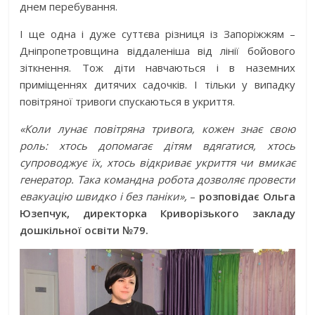
днем перебування.
І ще одна і дуже суттєва різниця із Запоріжжям –
Дніпропетровщина віддаленіша від лінії бойового
зіткнення. Тож діти навчаються і в наземних
приміщеннях дитячих садочків. І тільки у випадку
повітряної тривоги спускаються в укриття.
«Коли лунає повітряна тривога, кожен знає свою
роль: хтось допомагає дітям вдягатися, хтось
супроводжує їх, хтось відкриває укриття чи вмикає
генератор. Така командна робота дозволяє провести
евакуацію швидко і без паніки»,
–
розповідає Ольга
Юзепчук, директорка Криворізького закладу
дошкільної освіти №79.