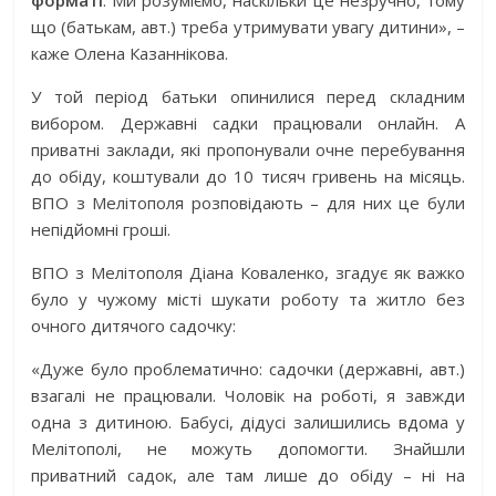
що (батькам, авт.) треба утримувати увагу дитини», –
каже Олена Казаннікова.
У той період батьки опинилися перед складним
вибором. Державні садки працювали онлайн. А
приватні заклади, які пропонували очне перебування
до обіду, коштували до 10 тисяч гривень на місяць.
ВПО з Мелітополя розповідають – для них це були
непідйомні гроші.
ВПО з Мелітополя Діана Коваленко, згадує як важко
було у чужому місті шукати роботу та житло без
очного дитячого садочку:
«Дуже було проблематично: садочки (державні, авт.)
взагалі не працювали. Чоловік на роботі, я завжди
одна з дитиною. Бабусі, дідусі залишились вдома у
Мелітополі, не можуть допомогти. Знайшли
приватний садок, але там лише до обіду – ні на