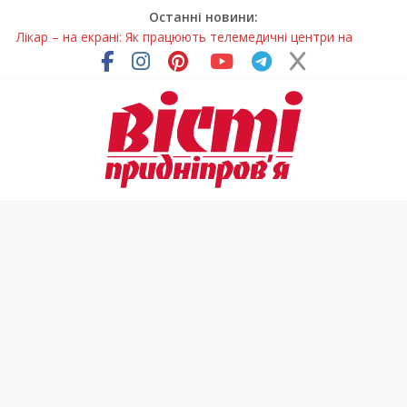
Останні новини:
Лікар – на екрані: Як працюють телемедичні центри на
Дніпропетровщині
У Дніпрі триває масштабна підготовка до опалювального
сезону
Пошуки тривають: на Дніпропетровщині досліджують місце
розташування легендарного монастиря (Фото)
Ветерани Дніпропетровщини отримують шанс на власне
житло
Говорити про воду без паніки: чому важлива правильна
комунікація