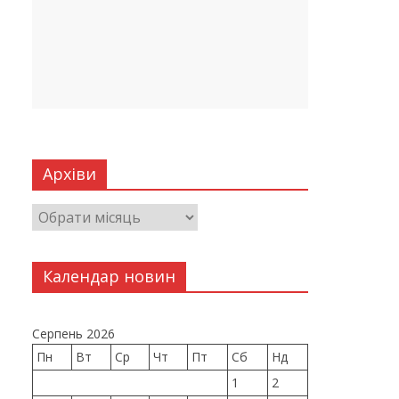
Архіви
Календар новин
Серпень 2026
Пн
Вт
Ср
Чт
Пт
Сб
Нд
1
2