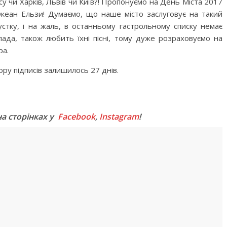
у чи Харків, Львів чи Київ?! Пропонуємо на День Міста 2017
Океан Ельзи! Думаємо, що наше місто заслуговує на такий
стку, і на жаль, в останньому гастрольному списку немає
ада, також любить їхні пісні, тому дуже розраховуємо на
ра.
ору підписів залишилось 27 днів.
M
на сторінках у
Facebook
,
Instagram
!