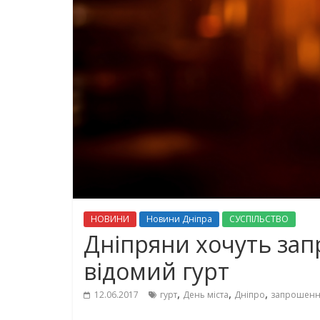
НОВИНИ
Новини Дніпра
СУСПІЛЬСТВО
Дніпряни хочуть зап
відомий гурт
,
,
,
12.06.2017
гурт
День міста
Дніпро
запрошен