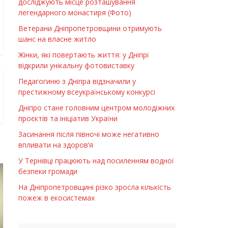
досліджують місце розташування
легендарного монастиря (Фото)
Ветерани Дніпропетровщини отримують
шанс на власне житло
Жінки, які повертають життя: у Дніпрі
відкрили унікальну фотовиставку
Педагогиню з Дніпра відзначили у
престижному всеукраїнському конкурсі
Дніпро стане головним центром молодіжних
проєктів та ініціатив України
Засинання після півночі може негативно
впливати на здоров’я
У Тернівці працюють над посиленням водної
безпеки громади
На Дніпропетровщині різко зросла кількість
пожеж в екосистемах