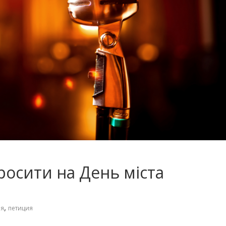
росити на День міста
,
ня
петиция