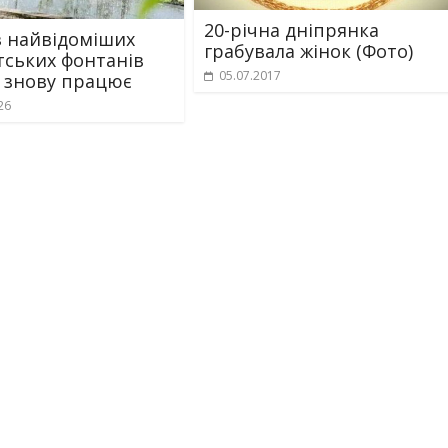
20-річна дніпрянка
з найвідоміших
грабувала жінок (Фото)
тських фонтанів
05.07.2017
 знову працює
26