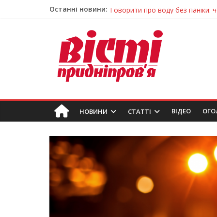
Останні новини:
Говорити про воду без паніки: 
Лікар – на екрані: Як працюють
У Дніпрі триває масштабна під
Пошуки тривають: на Дніпропет
Погода та прикмети на неділю, 
ВIДЕО
ОГО
НОВИНИ
СТАТТІ