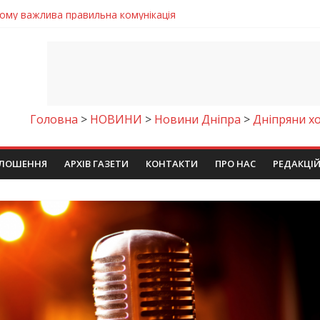
чому важлива правильна комунікація
 телемедичні центри на Дніпропетровщині
готовка до опалювального сезону
ровщині досліджують місце розташування легендарного монасти
9 серпня 2026 року
Головна
>
НОВИНИ
>
Новини Дніпра
>
Дніпряни хо
ЛОШЕННЯ
АРХІВ ГАЗЕТИ
КОНТАКТИ
ПРО НАС
РЕДАКЦІ