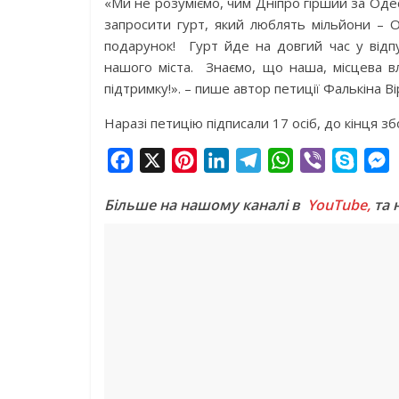
«Ми не розуміємо, чим Дніпро гірший за Одес
запросити гурт, який люблять мільйони – 
подарунок! Гурт йде на довгий час у відпу
нашого міста. Знаємо, що наша, місцева вл
підтримку!». – пише автор петиції Фалькіна Ві
Наразі петицію підписали 17 осіб, до кінця зб
F
X
P
L
T
W
V
S
a
i
i
e
h
i
k
e
Більше на нашому каналі в
YouTube,
та 
c
n
n
l
a
b
y
s
e
t
k
e
t
e
p
s
b
e
e
g
s
r
e
e
o
r
d
r
A
n
o
e
I
a
p
g
k
s
n
m
p
e
t
r