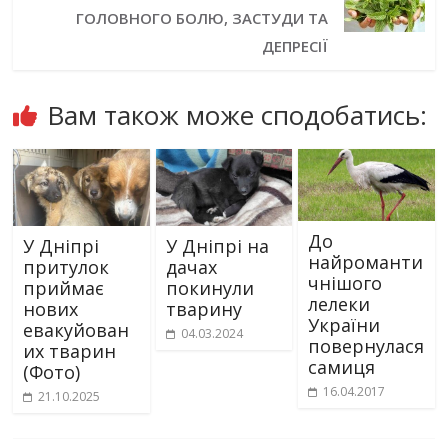
ГОЛОВНОГО БОЛЮ, ЗАСТУДИ ТА
ДЕПРЕСІЇ
Вам також може сподобатись:
До
У Дніпрі
У Дніпрі на
найроманти
притулок
дачах
чнішого
приймає
покинули
лелеки
нових
тварину
України
евакуйован
04.03.2024
повернулася
их тварин
самиця
(Фото)
16.04.2017
21.10.2025