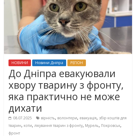
НОВИНИ
Новини Дніпра
РЕГІОН
До Дніпра евакуювали
хвору тварину з фронту,
яка практично не може
дихати
,
,
,
08.07.2025
вірність
волонтери
евакуація
збір коштів для
,
,
,
,
,
тварин
коти
лікування тварин з фронту
Мурель
Покровськ
фронт