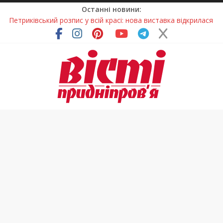
Останні новини:
Петриківський розпис у всій красі: нова виставка відкрилася
на Дніпропетровщині
У Дніпрі на три місяці можуть обмежити рух на Вокзальній
площі
Письменниця з Покрова продовжує підкорювати українські
та міжнародні творчі вершини
У Дніпрі повністю оновили один із найзавантаженіших
трамвайних переїздів
На Дніпропетровщині вводять сезонну заборону на вилов
річкових раків