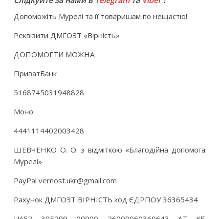
Слідкуйте за нами в
Telegram
та
Viber
!
Допоможіть Мурелі та її товаришам по нещастю!
Реквізити ДМГОЗТ «Вірність»
ДОПОМОГТИ МОЖНА:
ПриватБанк
5168745031948828
Моно
4441114402003428
ШЕВЧЕНКО О. О. з відміткою «Благодійна допомога
Мурелі»
PayPal vernost.ukr@gmail.com
Рахунок ДМГОЗТ ВІРНІСТЬ код ЄДРПОУ 36365434
UA52 305299 00000 26000060369643 АТ КБ