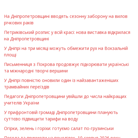
На Дніпропетровщині вводять сезонну заборону на вилов
річкових раків
Петриківський розпис у всій красі: нова виставка відкрилася
на Дніпропетровщині
У Дніпрі на три місяці можуть обмежити рух на Вокзальній
площі
Письменниця з Покрова продовжує підкорювати українські
та міжнародні творчі вершини
У Дніпрі повністю оновили один із найзавантаженіших
трамвайних переїздів
Педагоги Дніпропетровщини увійшли до числа найкращих
учителів України
У прифронтовій громаді Дніпропетровщини планують
суттєво підвищити тарифи на воду
Огірки, зелень і горіхи: готуємо салат по-грузинськи
Погода та прикмети на понеділок, 10 серпня 2026 року