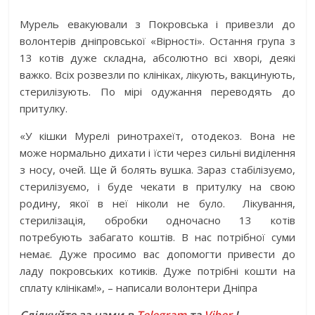
Мурель евакуювали з Покровська і привезли до
волонтерів дніпровської «Вірності». Остання група з
13 котів дуже складна, абсолютно всі хворі, деякі
важко. Всіх розвезли по клініках, лікують, вакцинують,
стерилізують. По мірі одужання переводять до
притулку.
«У кішки Мурелі ринотрахеїт, отодекоз. Вона не
може нормально дихати і їсти через сильні виділення
з носу, очей. Ще й болять вушка. Зараз стабілізуємо,
стерилізуємо, і буде чекати в притулку на свою
родину, якої в неї ніколи не було. Лікування,
стерилізація, обробки одночасно 13 котів
потребують забагато коштів. В нас потрібної суми
немає. Дуже просимо вас допомогти привести до
ладу покровських котиків. Дуже потрібні кошти на
сплату клінікам!», – написали волонтери Дніпра