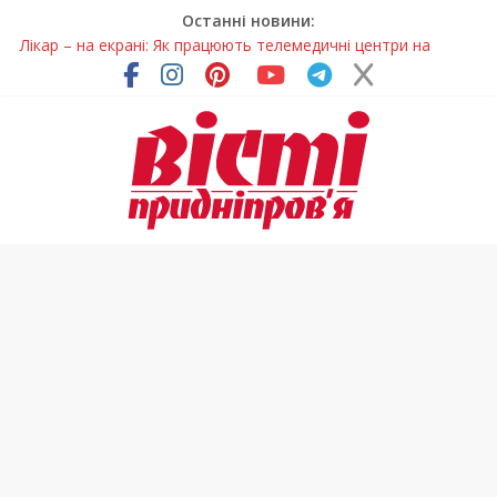
Останні новини:
Лікар – на екрані: Як працюють телемедичні центри на
Дніпропетровщині
У Дніпрі триває масштабна підготовка до опалювального
сезону
Пошуки тривають: на Дніпропетровщині досліджують місце
розташування легендарного монастиря (Фото)
Ветерани Дніпропетровщини отримують шанс на власне
житло
Говорити про воду без паніки: чому важлива правильна
комунікація