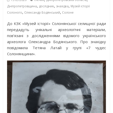
,
,
,
Дніпропетровщина
дослідник
знахідка
Музей історії
,
,
Солоного
Олександр Бодянський
Солоне
До КЗК «Музей історії» Солонянської селищної ради
передадуть унікальні археологічні матеріали,
пов’язані з дослідженнями відомого українського
археолога Олександра Бодянського. Про знахідку
повідомила Тетяна Латай у групі «7 чудес
Солонянщини».