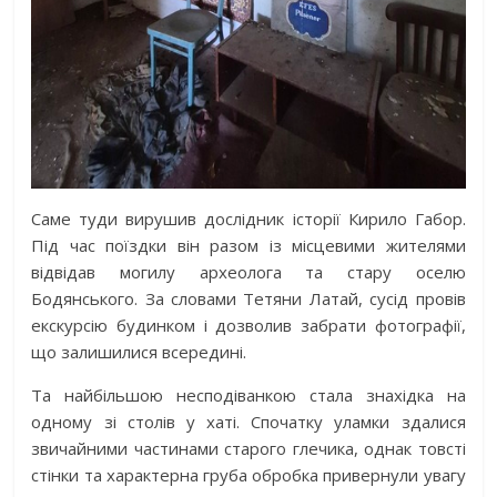
Саме туди вирушив дослідник історії Кирило Габор.
Під час поїздки він разом із місцевими жителями
відвідав могилу археолога та стару оселю
Бодянського. За словами Тетяни Латай, сусід провів
екскурсію будинком і дозволив забрати фотографії,
що залишилися всередині.
Та найбільшою несподіванкою стала знахідка на
одному зі столів у хаті. Спочатку уламки здалися
звичайними частинами старого глечика, однак товсті
стінки та характерна груба обробка привернули увагу