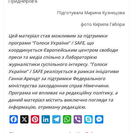
Придніпров’я.
Підготувала Марина Кузнєцова
фото Кирила Габора
Цей матеріал став можливим за підтримки
програми “Голоси України” / SAFE, що
координується Європейським центром свободи
преси та медіа спільно з Лабораторією
журналістики суспільного інтересу. “Голоси
України” / SAFE реалізується в рамках ініціативи
Ганни Арендт за підтримки Федерального
міністерства закордонних справ Німеччини.
Програма не впливає на редакційну політику, а
даний матеріал містить виключно погляди та
інформацію, отриману редакцією.
F
X
P
L
T
W
V
S
M
a
i
i
e
h
i
k
e