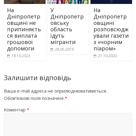
На
У
На
Дніпропетр
Дніпропетр
Дніпропетр
овщині не
овську
овщині
припиняєть
область
розповсюдж
ся виплата
їдуть
ували газети
грошової
мігранти
з «чорним
допомоги
піаром»
28.05.2019
18.10.2023
21.10.2020
Залишити відповідь
Ваша e-mail адреса не оприлюднюватиметься.
Обов’язкові поля позначені
*
Коментар
*