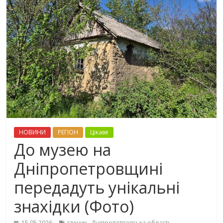
НОВИНИ
РЕГІОН
Цікаве
До музею на
Дніпропетровщині
передадуть унікальні
знахідки (Фото)
,
,
15.05.2026
глечик
Дніпропетровська область