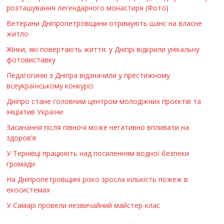
розташування легендарного монастиря (Фото)
Ветерани Дніпропетровщини отримують шанс на власне
житло
Жінки, які повертають життя: у Дніпрі відкрили унікальну
фотовиставку
Педагогиню з Дніпра відзначили у престижному
всеукраїнському конкурсі
Дніпро стане головним центром молодіжних проєктів та
ініціатив України
Засинання після півночі може негативно впливати на
здоров’я
У Тернівці працюють над посиленням водної безпеки
громади
На Дніпропетровщині різко зросла кількість пожеж в
екосистемах
У Самарі провели незвичайний майстер-клас