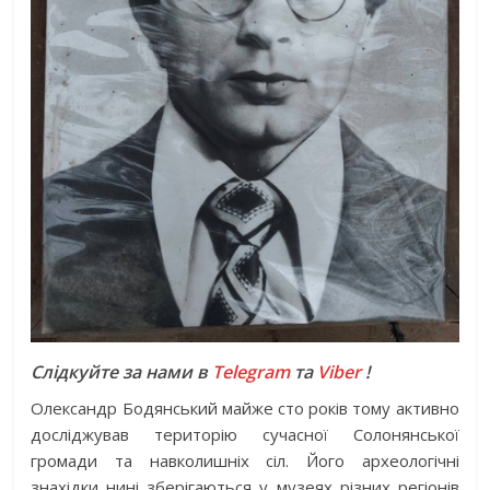
Слідкуйте за нами в
Telegram
та
Viber
!
Олександр Бодянський майже сто років тому активно
досліджував територію сучасної Солонянської
громади та навколишніх сіл. Його археологічні
знахідки нині зберігаються у музеях різних регіонів