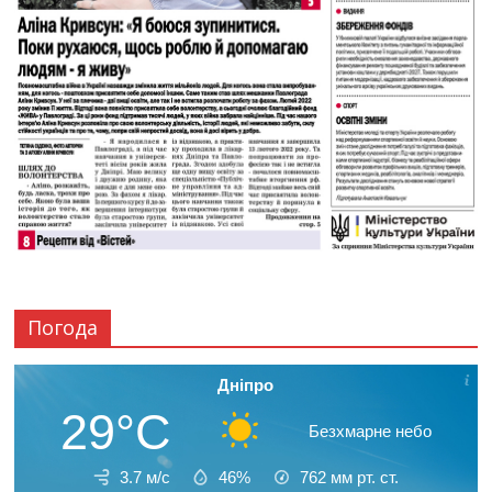
Погода
Дніпро
29°C
Безхмарне небо
3.7 м/с
46%
762
мм рт. ст.