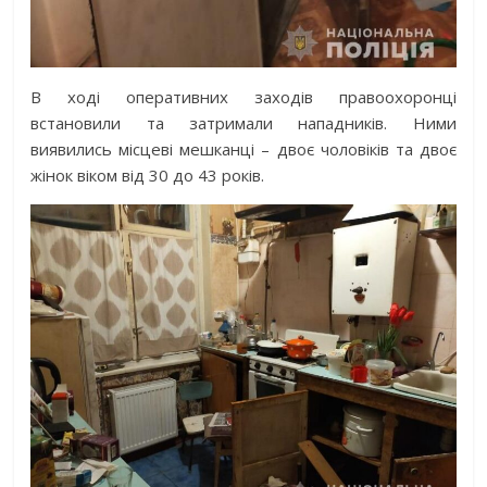
В ході оперативних заходів правоохоронці
встановили та затримали нападників. Ними
виявились місцеві мешканці – двоє чоловіків та двоє
жінок віком від 30 до 43 років.