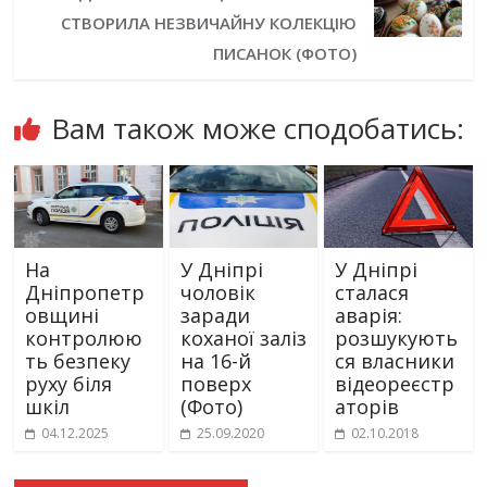
СТВОРИЛА НЕЗВИЧАЙНУ КОЛЕКЦІЮ
ПИСАНОК (ФОТО)
Вам також може сподобатись:
На
У Дніпрі
У Дніпрі
Дніпропетр
чоловік
сталася
овщині
заради
аварія:
контролюю
коханої заліз
розшукують
ть безпеку
на 16-й
ся власники
руху біля
поверх
відеореєстр
шкіл
(Фото)
аторів
04.12.2025
25.09.2020
02.10.2018