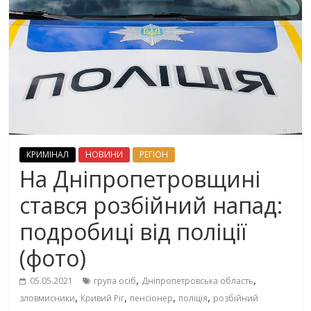
КРИМІНАЛ
НОВИНИ
РЕГІОН
На Дніпропетровщині
стався розбійний напад:
подробиці від поліції
(фото)
,
,
05.05.2021
група осіб
Дніпропетровська область
,
,
,
,
зловмисники
Кривий Ріг
пенсіонер
поліція
розбійний