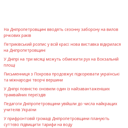
На Дніпропетровщині вводять сезонну заборону на вилов
річкових раків
Петриківський розпис у всій красі: нова виставка відкрилася
на Дніпропетровщині
У Дніпрі на три місяці можуть обмежити рух на Вокзальній
площі
Письменниця з Покрова продовжує підкорювати українські
та міжнародні творчі вершини
У Дніпрі повністю оновили один із найзавантаженіших
трамвайних переїздів
Педагоги Дніпропетровщини увійшли до числа найкращих
учителів України
У прифронтовій громаді Дніпропетровщини планують
суттєво підвищити тарифи на воду