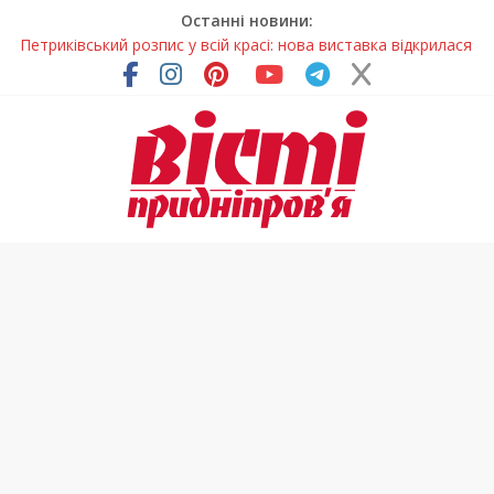
Останні новини:
Петриківський розпис у всій красі: нова виставка відкрилася
на Дніпропетровщині
У Дніпрі на три місяці можуть обмежити рух на Вокзальній
площі
Письменниця з Покрова продовжує підкорювати українські
та міжнародні творчі вершини
У Дніпрі повністю оновили один із найзавантаженіших
трамвайних переїздів
На Дніпропетровщині вводять сезонну заборону на вилов
річкових раків