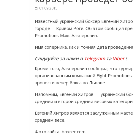
01.09.2015
Известный украинский боксер Евгений Хитро
городе – Кривом Роге. Об этом сообщил пре
Promotions Макс Альперович.
Имя соперника, как и точная дата проведени
Слідкуйте за нами в
Telegram
та
Viber
!
Кроме того, Альперович сообщил, что турни
организованным компанией Fight Promotions 
провести вечер бокса во Львове.
Напомним, Евгений Хитров — украинский бо
средней и второй средней весовых категори
Евгений Хитров является заслуженным масте
среднем весе.
Фото сайта boxrec.com