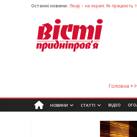
Останні новини:
Лікар – на екрані: Як працюють
У Дніпрі триває масштабна під
Пошуки тривають: на Дніпропет
Ветерани Дніпропетровщини от
Говорити про воду без паніки: 
Головна
>
ВIДЕО
ОГО
НОВИНИ
СТАТТІ