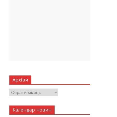
Архіви
Календар новин