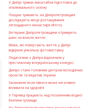
У Дніпрі триває масштабна підготовка до
опалювального сезону
Пошуки тривають: на Дніпропетровщині
досліджують місце розташування
легендарного монастиря (Фото)
Ветерани Дніпропетровщини отримують
шанс на власне житло
Жінки, які повертають життя: у Дніпрі
відкрили унікальну фотовиставку
Педагогиню з Дніпра відзначили у
престижному всеукраїнському конкурсі
Дніпро стане головним центром молодіжних
проєктів та ініціатив України
Засинання після півночі може негативно
впливати на здоров’я
У Тернівці працюють над посиленням водної
безпеки громади
На Дніпропетровщині різко зросла кількість