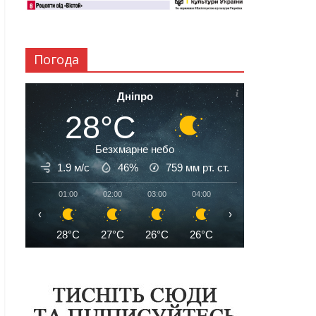
Погода
Дніпро
28°C
Безхмарне небо
1.9 м/с
46%
759
мм рт. ст.
01:00
02:00
03:00
04:00
05:00
06:00
‹
›
28°C
27°C
26°C
26°C
25°C
25°C