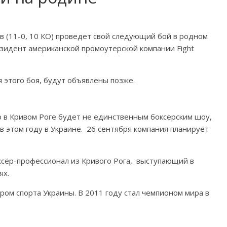
в (11-0, 10 КО) проведет свой следующий бой в родном
зидент американской промоутерской компании Fight
я этого боя, будут объявлены позже.
р в Кривом Роге будет не единственным боксерским шоу,
в этом году в Украине. 26 сентября компания планирует
ксёр-профессионал из Кривого Рога, выступающий в
ях.
ром спорта Украины. В 2011 году стал чемпионом мира в