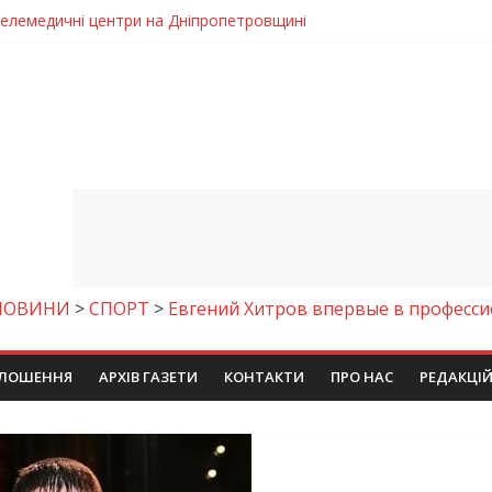
 телемедичні центри на Дніпропетровщині
готовка до опалювального сезону
ровщині досліджують місце розташування легендарного монасти
римують шанс на власне житло
чому важлива правильна комунікація
НОВИНИ
>
СПОРТ
>
Евгений Хитров впервые в професси
ЛОШЕННЯ
АРХІВ ГАЗЕТИ
КОНТАКТИ
ПРО НАС
РЕДАКЦІ