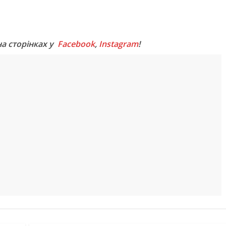
M
на сторінках у
Facebook
,
Instagram
!