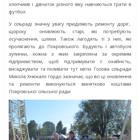
хлопчиків і дівчаток різного віку навчаються грати в
футбол.
У сільраді значну увагу приділяють ремонту доріг,
щороку оновлюють старі, які потребують
осучаснення, шляхи. Також лагодять ті з них, які
пролягають до Покровського. Будують і автобусні
зупинки, кожна з яких закріплена за окремим
підприємством, щоб підтримувати її охайність,
висаджувати та поливати тут квіти. Голова сільради
Микола Хнюкало гордо зазначає, що всі ці оновлення
та ремонти виконуються винятково коштами
Покровської сільської ради.