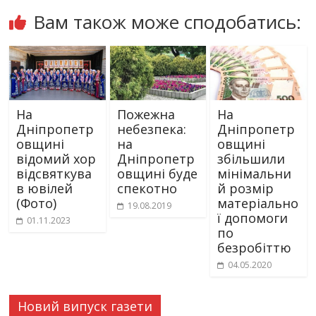
Вам також може сподобатись:
На
Пожежна
На
Дніпропетр
небезпека:
Дніпропетр
овщині
на
овщині
відомий хор
Дніпропетр
збільшили
відсвяткува
овщині буде
мінімальни
в ювілей
спекотно
й розмір
(Фото)
матеріально
19.08.2019
ї допомоги
01.11.2023
по
безробіттю
04.05.2020
Новий випуск газети