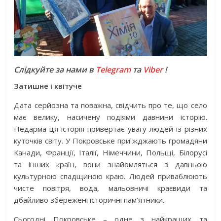
Слідкуйте за нами в
Telegram
та
Viber
!
Затишне і квітуче
Дата серйозна та поважна, свідчить про те, що село
має велику, насичену подіями давнини історію.
Недарма ця історія привертає увагу людей із різних
куточків світу. У Покровське приїжджають громадяни
Канади, Франції, Італії, Німеччини, Польщі, Білорусі
та інших країн, вони знайомляться з давньою
культурною спадщиною краю. Людей приваблюють
чисте повітря, вода, мальовничі краєвиди та
дбайливо збережені історичні пам’ятники.
Сьогодні Покров­ське – одне з найкращих та