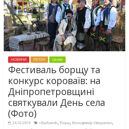
НОВИНИ
РЕГІОН
Цікаве
Фестиваль борщу та
конкурс короваїв: на
Дніпропетровщині
святкували День села
(Фото)
,
,
,
24.10.2019
«Starband»
борш
Володимир Євтушенко