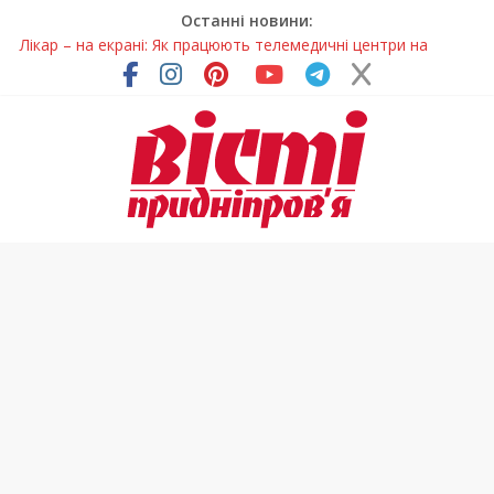
Останні новини:
Лікар – на екрані: Як працюють телемедичні центри на
Дніпропетровщині
У Дніпрі триває масштабна підготовка до опалювального
сезону
Пошуки тривають: на Дніпропетровщині досліджують місце
розташування легендарного монастиря (Фото)
Ветерани Дніпропетровщини отримують шанс на власне
житло
Говорити про воду без паніки: чому важлива правильна
комунікація