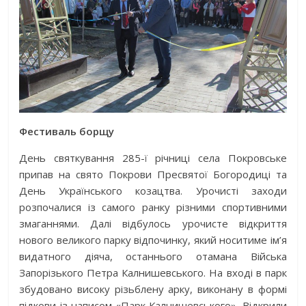
Фестиваль борщу
День святкування 285-ї річниці села Покровське
припав на свято Покрови Пресвятої Богородиці та
День Українського козацтва. Урочисті заходи
розпочалися із самого ранку різними спортивними
змаганнями. Далі відбулось урочисте відкриття
нового великого парку відпочинку, який носитиме ім’я
видатного діяча, останнього отамана Війська
Запорізького Петра Калнишевського. На вході в парк
збудовано високу різьблену арку, виконану в формі
підкови із написом «Парк Калнишевського». Відкрили