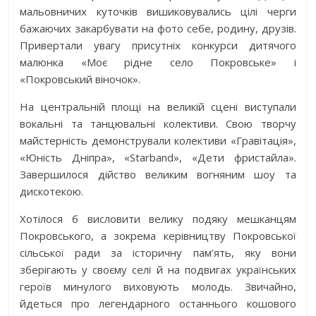
мальовничих куточків вишиковувались цілі черги
бажаючих закарбувати на фото себе, родину, друзів.
Привертали увагу присутніх конкурси дитячого
малюнка «Моє рідне село Покровське» і
«Покровський віночок».
На центральній площі на великій сцені виступали
вокальні та танцювальні колективи. Свою творчу
майстерність демонстрували колективи «Гравітація»,
«Юність Дніпра», «Starband», «Дети фристайла».
Завершилося дійство великим вогняним шоу та
дискотекою.
Хотілося б висловити велику подяку мешканцям
Покровського, а зокрема керівництву Покровської
сільської ради за історичну пам’ять, яку вони
зберігають у своєму селі й на подвигах українських
героїв минулого виховують молодь. Звичайно,
йдеться про легендарного останнього кошового