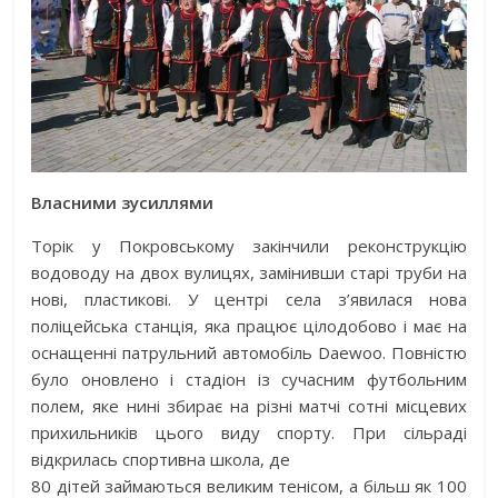
Власними зусиллями
Торік у Покровському закінчили реконструкцію
водоводу на двох вулицях, замінивши старі труби на
нові, пластикові. У цент­рі села з’явилася нова
поліцейська станція, яка працює цілодобово і має на
оснащенні патрульний автомобіль Daewoo. Повністю
було оновлено і стадіон із сучасним футбольним
полем, яке нині збирає на різні матчі сотні місцевих
прихильників цього виду спорту. При сільраді
відкрилась спортивна школа, де
80 дітей займаються великим тенісом, а більш як 100