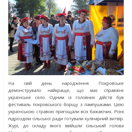
На свій день народження Покровське
демонструвало найкраще, що має справжнє
українське село. Одним із головних дійств був
фестиваль покровського борщу з пампушками. Цією
українською стравою пригощали всіх бажаючих. Різні
підрозділи сільської ради готували кулінарний витвір.
Журі, до складу якого ввійшли сільський голова