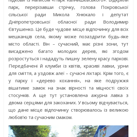
парк, перерізавши стрічку, голова Покров­ської
сільської ради Микола Хнюкало і депутат
Дніпропетров­ської обласної ради Володимир
Євтушенко. Це буде чудове місце відпочинку для всіх
мешканців села, якому може позаздрити будь-яке
місто області. Він – сучасний, має різні зони, тут
висаджено багато молодих дерев, які згодом
розростуться і нададуть пишну зелену красу паркові.
Передбачені й клумби із квітів, красиві лавки, урни
для сміття, а уздовж алеї – сучасні ліхтарі. Крім того, є
у парку і «дерево кохання», на яке подружжя
вішатиме замок на знак вірності та міцності своїх
стосунків. А ще тут установлена ажурна лавка з
двома серцями для закоханих. У всьому відчувається,
що дане місце відпочинку створювалось із великою
любов’ю та сучасним смаком.