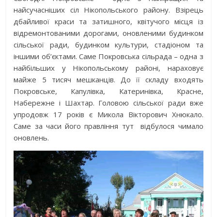
найсучасніших сіл Нікопольського району. Взірець
дбайливої краси та затишного, квітучого місця із
відремонтованими дорогами, оновленими будинком
сільської ради, будинком культури, стадіоном та
іншими об’єктами. Саме Покровська сільрада – одна з
найбільших у Нікопольському районі, нараховує
майже 5 тисяч мешканців. До її складу входять
Покровське, Капулівка, Катеринівка, Красне,
Набережне і Шахтар. Головою сільської ради вже
упродовж 17 років є Микола Вікторович Хнюкало.
Саме за часи його правління тут відбулося чимало
оновлень.