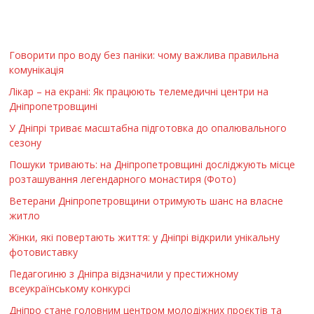
Говорити про воду без паніки: чому важлива правильна
комунікація
Лікар – на екрані: Як працюють телемедичні центри на
Дніпропетровщині
У Дніпрі триває масштабна підготовка до опалювального
сезону
Пошуки тривають: на Дніпропетровщині досліджують місце
розташування легендарного монастиря (Фото)
Ветерани Дніпропетровщини отримують шанс на власне
житло
Жінки, які повертають життя: у Дніпрі відкрили унікальну
фотовиставку
Педагогиню з Дніпра відзначили у престижному
всеукраїнському конкурсі
Дніпро стане головним центром молодіжних проєктів та