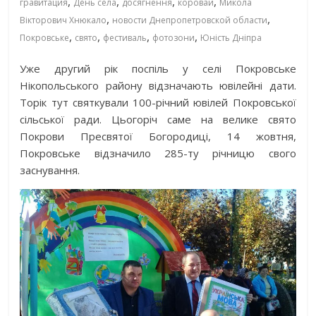
,
,
,
,
гравитация
День села
досягнення
коровай
Микола
,
,
Вікторович Хнюкало
новости Днепропетровской области
,
,
,
,
Покровське
свято
фестиваль
фотозони
Юність Дніпра
Уже другий рік поспіль у селі Покровське
Нікопольського району відзначають ювілейні дати.
Торік тут святкували 100-річний ювілей Покровської
сільської ради. Цьогоріч саме на велике свято
Покрови Пресвятої Богородиці, 14 жовтня,
Покровське відзначило 285-ту річницю свого
заснування.