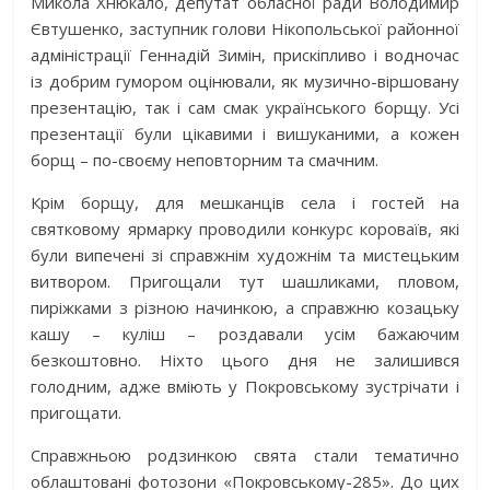
Микола Хнюкало, депутат обласної ради Володимир
Євтушенко, заступник голови Нікопольської районної
адміністрації Геннадій Зимін, прискіп­ливо і водночас
із добрим гумором оцінювали, як музично-віршовану
презентацію, так і сам смак українського борщу. Усі
презентації були цікавими і вишуканими, а кожен
борщ – по-своєму неповторним та смачним.
Крім борщу, для мешканців села і гостей на
святковому ярмарку проводили конкурс короваїв, які
були випечені зі справжнім художнім та мистецьким
витвором. Пригощали тут шашликами, пловом,
пиріжками з різною начинкою, а справжню козацьку
кашу – куліш – роздавали усім бажаючим
безкоштовно. Ніхто цього дня не залишився
голодним, адже вміють у Покровському зустрічати і
пригощати.
Справжньою родзинкою свята стали тематично
облаштовані фотозони «Покровському-285». До цих