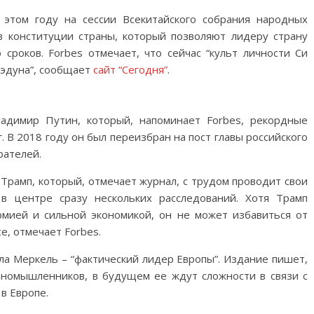
 этом году на сессии Всекитайского собрания народных
 конституции страны, который позволяют лидеру страну
 сроков. Forbes отмечает, что сейчас “культ личности Си
зэдуна”, сообщает
сайт “Сегодня”
.
адимир Путин, который, напоминает Forbes, рекордные
. В 2018 году он был переизбран на пост главы российского
рателей.
рамп, который, отмечает журнал, с трудом проводит свои
в центре сразу нескольких расследований. Хотя Трамп
рмией и сильной экономикой, он не может избавиться от
се, отмечает Forbes.
ла Меркель – “фактический лидер Европы”. Издание пишет,
иномышленников, в будущем ее ждут сложности в связи с
в Европе.