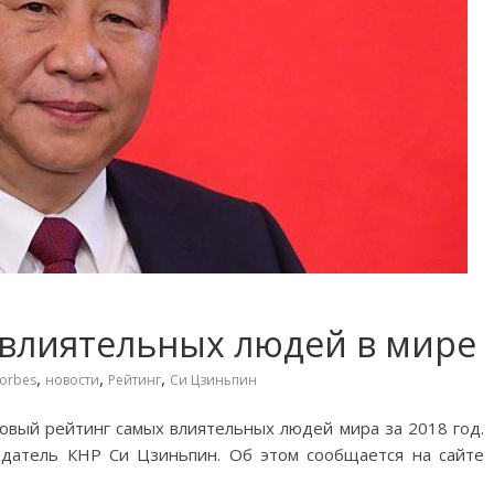
 влиятельных людей в мире
,
,
,
orbes
новости
Рейтинг
Си Цзиньпин
овый рейтинг самых влиятельных людей мира за 2018 год.
едатель КНР Си Цзиньпин. Об этом сообщается на сайте