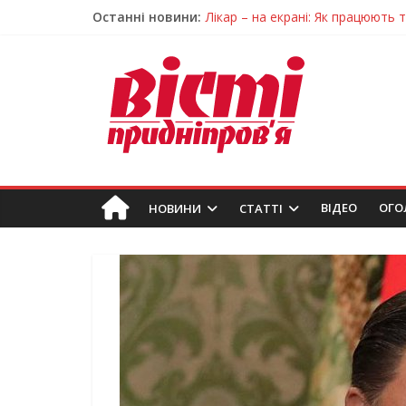
Останні новини:
Лікар – на екрані: Як працюють
У Дніпрі триває масштабна під
Пошуки тривають: на Дніпропет
Ветерани Дніпропетровщини от
Говорити про воду без паніки: 
ВIДЕО
ОГО
НОВИНИ
СТАТТІ