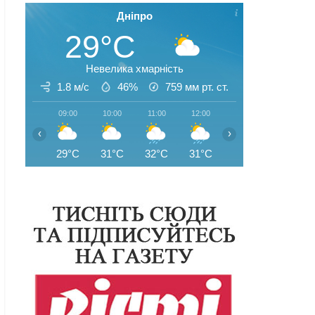
Дніпро
29°C
Невелика хмарність
1.8 м/с
46%
759
мм рт. ст.
09:00
10:00
11:00
12:00
13:00
14:00
‹
›
29°C
31°C
32°C
31°C
31°C
33°C