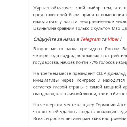
Журнал объясняет свой выбор тем, что в
представителей были приняты изменения в
находиться у власти неограниченное число
Цзиньпина сравним только с культом Мао Ц
Слідкуйте за нами в
Telegram
та
Viber
!
Второе место занял президент России Вл
четыре года подряд возглавлял этот рейтинг
государства, набрав почти 77% голосов изби
На третьем месте президент США Дональд Т
инициативы через Конгресс и находится 
остается главой страны с самой мощной а
скандалов, как в личной жизни, так и в бизне
На четвертом месте канцлер Германии Анге
что хотя ей удалось создать коалицию ед
Brexit и ростом антимигрантских настроений 