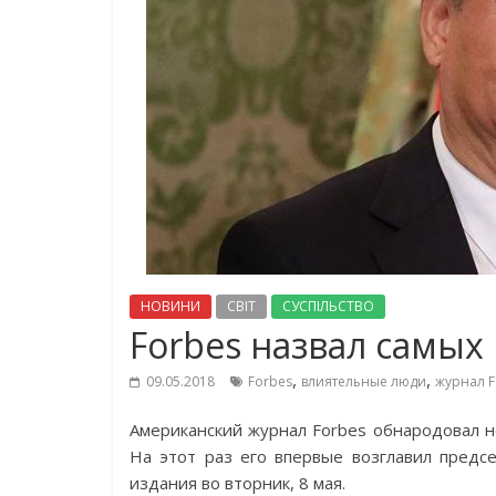
НОВИНИ
СВІТ
СУСПІЛЬСТВО
Forbes назвал самых
,
,
09.05.2018
Forbes
влиятельные люди
журнал F
Американский журнал Forbes обнародовал н
На этот раз его впервые возглавил предс
издания во вторник, 8 мая.