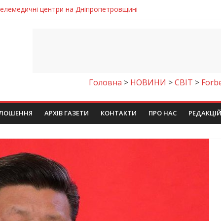
 телемедичні центри на Дніпропетровщині
готовка до опалювального сезону
ровщині досліджують місце розташування легендарного монасти
римують шанс на власне житло
чому важлива правильна комунікація
Головна
>
НОВИНИ
>
СВІТ
>
Forb
ЛОШЕННЯ
АРХІВ ГАЗЕТИ
КОНТАКТИ
ПРО НАС
РЕДАКЦІ