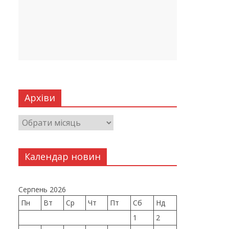
Архіви
Календар новин
Серпень 2026
Пн
Вт
Ср
Чт
Пт
Сб
Нд
1
2