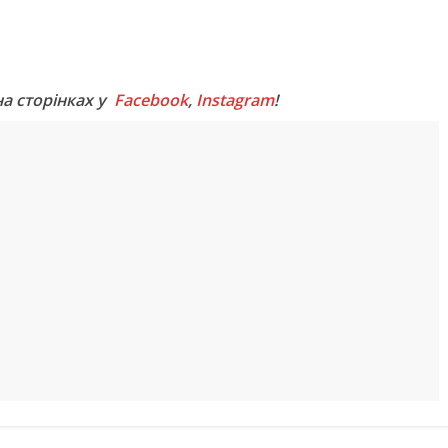
M
на сторінках у
Facebook
,
Instagram
!