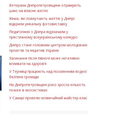
Ветерани Дніпропетровщини отримують
шанс на власне житло
Жінки, які повертають життя: у Дніпрі
відкрили унікальну фотовиставку
Педагогиню з Дніпра відзначили у
престижному всеукраїнському конкурсі
Дніпро стане головним центром молодіжних
проєктів та ініціатив України
Засинання після півночі може негативно
впливати на здоров’я
У Тернівці працюють над посиленням водної
безпеки громади
На Дніпропетровщині різко зросла кількість
пожеж в екосистемах
У Самарі провели незвичайний майстер-клас