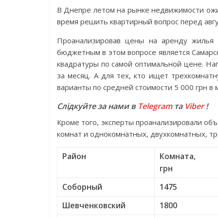
В Днепре летом на рынке недвижимости ож
время решить квартирный вопрос перед авг
Проанализировав цены на аренду жилья 
бюджетным в этом вопросе является Самарс
квадратуры по самой оптимальной цене. Нап
за месяц. А для тех, кто ищет трехкомнат
варианты по средней стоимости 5 000 грн в 
Слідкуйте за нами в
Telegram
та
Viber
!
Кроме того, эксперты проанализировали об
комнат и однокомнатных, двухкомнатных, тр
Район
Комната,
грн
Соборный
1475
Шевченковский
1800