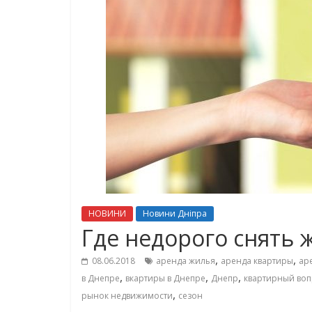
НОВИНИ
Новини Дніпра
Где недорого снять 
,
,
08.06.2018
аренда жилья
аренда квартиры
ар
,
,
,
в Днепре
вкартиры в Днепре
Днепр
квартирный воп
,
рынок недвижимости
сезон