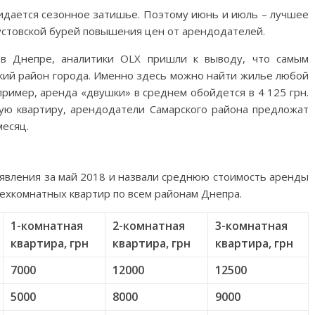
идается сезонное затишье. Поэтому июнь и июль – лучшее
устовской бурей повышения цен от арендодателей.
в Днепре, аналитики OLX пришли к выводу, что самым
кий район города. Именно здесь можно найти жилье любой
ример, аренда «двушки» в среднем обойдется в 4 125 грн.
ную квартиру, арендодатели Самарского района предложат
месяц.
ъявления за май 2018 и назвали среднюю стоимость аренды
ехкомнатных квартир по всем районам Днепра.
1-комнатная
2-комнатная
3-комнатная
квартира, грн
квартира, грн
квартира, грн
7000
12000
12500
5000
8000
9000