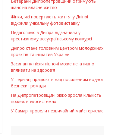
Ветерани Дніпропетровщини отримують
шанс на власне житло
Жінки, які повертають життя: у Дніпрі
відкрили унікальну фотовиставку
Педагогиню з Дніпра відзначили у
престижному всеукраїнському конкурсі
Дніпро стане головним центром молодіжних
проєктів та ініціатив України
Засинання після півночі може негативно
впливати на здоров’я
У Тернівці працюють над посиленням водної
безпеки громади
На Дніпропетровщині різко зросла кількість
пожеж в екосистемах
У Самарі провели незвичайний майстер-клас