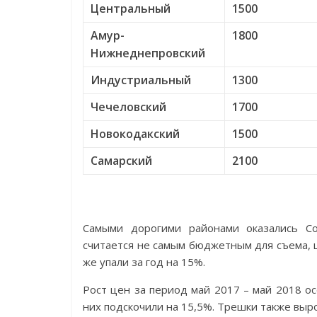
Центральный
1500
Амур-
1800
Нижнеднепровский
Индустриальный
1300
Чечеловский
1700
Новокодакский
1500
Самарский
2100
Самыми дорогими районами оказались С
считается не самым бюджетным для съема, 
же упали за год на 15%.
Рост цен за период май 2017 – май 2018 о
них подскочили на 15,5%. Трешки также выр