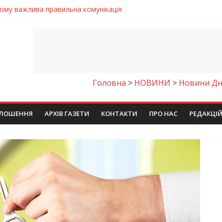
 телемедичні центри на Дніпропетровщині
готовка до опалювального сезону
ровщині досліджують місце розташування легендарного монасти
римують шанс на власне житло
чому важлива правильна комунікація
Головна
>
НОВИНИ
>
Новини Дн
ЛОШЕННЯ
АРХІВ ГАЗЕТИ
КОНТАКТИ
ПРО НАС
РЕДАКЦІ