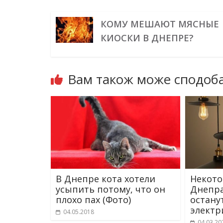
КОМУ МЕШАЮТ МЯСНЫЕ
КИОСКИ В ДНЕПРЕ?
Вам також може сподоба
В Днепре кота хотели
Некот
усыпить потому, что он
Днепра
плохо пах (Фото)
остану
электр
04.05.2018
04.03.20