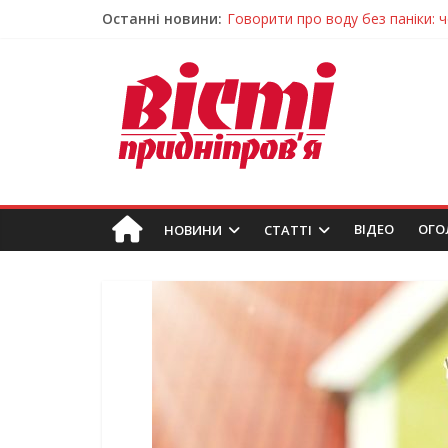
Останні новини:
Лікар – на екрані: Як працюють
У Дніпрі триває масштабна під
Пошуки тривають: на Дніпропет
Ветерани Дніпропетровщини от
Говорити про воду без паніки: 
ВIДЕО
ОГО
НОВИНИ
СТАТТІ