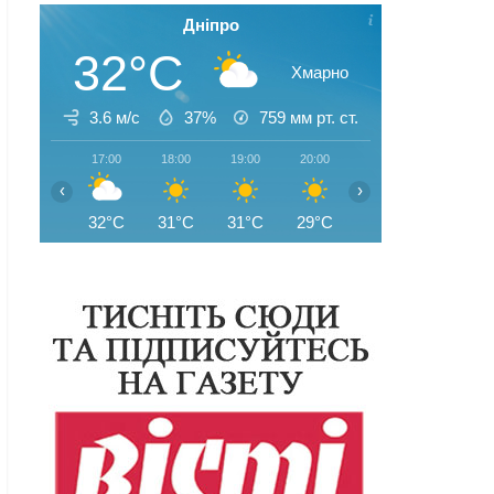
Дніпро
32°C
Хмарно
3.6 м/с
37%
759
мм рт. ст.
17:00
18:00
19:00
20:00
21:00
22:00
‹
›
32°C
31°C
31°C
29°C
28°C
26°C