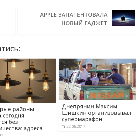
APPLE ЗАПАТЕНТОВАЛА
НОВЫЙ ГАДЖЕТ
тись:
Днепрянин Максим
орые районы
Шишкин организовывал
 сегодня
супермарафон
тся без
22.06.2017
ичества: адреса
21