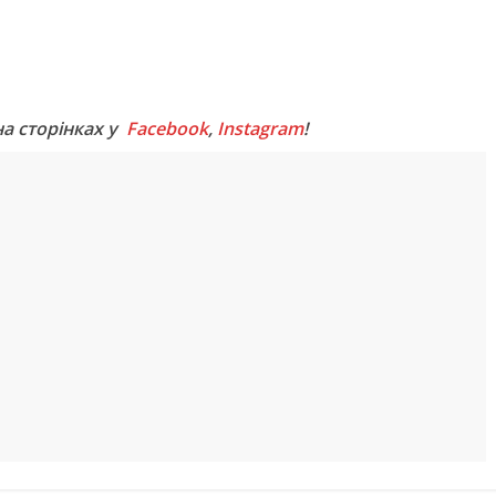
M
на сторінках у
Facebook
,
Instagram
!